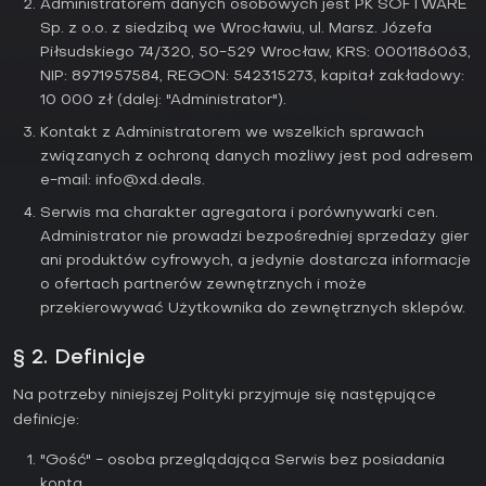
Administratorem danych osobowych jest PK SOFTWARE
Sp. z o.o. z siedzibą we Wrocławiu, ul. Marsz. Józefa
Piłsudskiego 74/320, 50-529 Wrocław, KRS: 0001186063,
NIP: 8971957584, REGON: 542315273, kapitał zakładowy:
10 000 zł (dalej: "Administrator").
Kontakt z Administratorem we wszelkich sprawach
związanych z ochroną danych możliwy jest pod adresem
e-mail:
info@xd.deals
.
Serwis ma charakter agregatora i porównywarki cen.
Administrator nie prowadzi bezpośredniej sprzedaży gier
ani produktów cyfrowych, a jedynie dostarcza informacje
o ofertach partnerów zewnętrznych i może
przekierowywać Użytkownika do zewnętrznych sklepów.
§ 2. Definicje
Na potrzeby niniejszej Polityki przyjmuje się następujące
definicje:
"Gość" - osoba przeglądająca Serwis bez posiadania
konta.