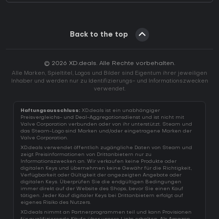
Back to the top
© 2026 XD.deals. Alle Rechte vorbehalten.
Alle Marken, Spieltitel, Logos und Bilder sind Eigentum ihrer jeweiligen
Inhaber und werden nur zu Identifizierungs- und Informationszwecken
verwendet.
Haftungsausschluss:
XD.deals ist ein unabhängiger
Preisvergleichs- und Deal-Aggregationsdienst und ist nicht mit
Valve Corporation verbunden oder von ihr unterstützt. Steam und
das Steam-Logo sind Marken und/oder eingetragene Marken der
Valve Corporation.
XD.deals verwendet öffentlich zugängliche Daten von Steam und
zeigt Preisinformationen von Drittanbietern nur zu
Informationszwecken an. Wir verkaufen keine Produkte oder
digitalen Keys und übernehmen keine Gewähr für die Richtigkeit,
Verfügbarkeit oder Gültigkeit der angezeigten Angebote oder
digitalen Keys. Überprüfen Sie die endgültigen Bedingungen
immer direkt auf der Website des Shops, bevor Sie einen Kauf
tätigen. Jeder Kauf digitaler Keys bei Drittanbietern erfolgt auf
eigenes Risiko des Nutzers.
XD.deals nimmt an Partnerprogrammen teil und kann Provisionen