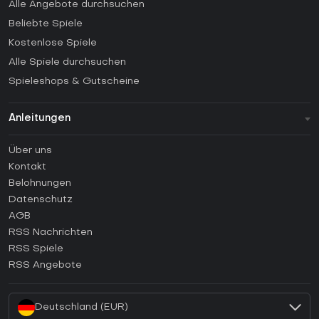
Alle Angebote durchsuchen
Beliebte Spiele
Kostenlose Spiele
Alle Spiele durchsuchen
Spieleshops & Gutscheine
Anleitungen
FAQ
Über uns
Anleitungen
Kontakt
Wie aktiviert man einen Steam CD Key?
Belohnungen
Wie aktiviert man einen Epic Games CD Key?
Datenschutz
AGB
Wie aktiviert man einen GOG CD Key?
RSS Nachrichten
Wie aktiviert man einen Ubisoft Connect CD Key?
RSS Spiele
Wie aktiviert man einen EA App CD Key?
RSS Angebote
Wie aktiviert man einen Battle.net CD Key?
Deutschland (EUR)