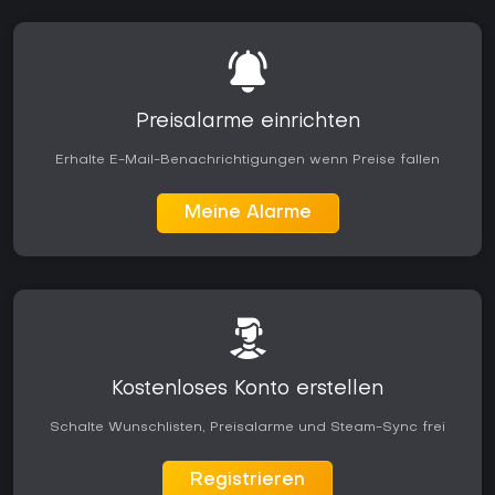
umfassendes Basketball-Erlebnis, das vor allem Spieler
anspricht, die realistische Mechaniken, individuelle
Anpassung und laufende Community-Events schätzen.
Preisalarme einrichten
Erhalte E-Mail-Benachrichtigungen wenn Preise fallen
Meine Alarme
Kostenloses Konto erstellen
Schalte Wunschlisten, Preisalarme und Steam-Sync frei
Registrieren