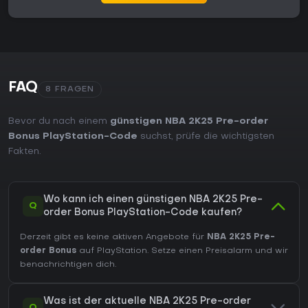
FAQ
8 FRAGEN
Bevor du nach einem
günstigen NBA 2K25 Pre-order
Bonus PlayStation-Code
suchst, prüfe die wichtigsten
Fakten.
Wo kann ich einen günstigen NBA 2K25 Pre-
Q
order Bonus PlayStation-Code kaufen?
Derzeit gibt es keine aktiven Angebote für
NBA 2K25 Pre-
order Bonus
auf PlayStation. Setze einen Preisalarm und wir
benachrichtigen dich.
Was ist der aktuelle NBA 2K25 Pre-order
Q