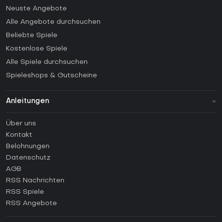
Neuste Angebote
Alle Angebote durchsuchen
Beliebte Spiele
Kostenlose Spiele
Alle Spiele durchsuchen
Spieleshops & Gutscheine
Anleitungen
FAQ
Über uns
Anleitungen
Kontakt
Wie aktiviert man einen Steam CD Key?
Belohnungen
Wie aktiviert man einen Epic Games CD Key?
Datenschutz
AGB
Wie aktiviert man einen GOG CD Key?
RSS Nachrichten
Wie aktiviert man einen Ubisoft Connect CD Key?
RSS Spiele
Wie aktiviert man einen EA App CD Key?
RSS Angebote
Wie aktiviert man einen Battle.net CD Key?