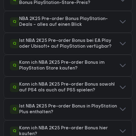
Bonus PlayStation-Store-Preis?
NBA 2K25 Pre-order Bonus PlayStation-
Q
Deals - alles auf einen Blick
Ist NBA 2K25 Pre-order Bonus bei EA Play
Q
oder Ubisoft+ auf PlayStation verfügbar?
Kann ich NBA 2K25 Pre-order Bonus im
Q
PlayStation Store kaufen?
Kann ich NBA 2K25 Pre-order Bonus sowohl
Q
auf PS4 als auch auf PS5 spielen?
Ist NBA 2K25 Pre-order Bonus in PlayStation
Q
Plus enthalten?
Kann ich NBA 2K25 Pre-order Bonus hier
Q
kaufen?