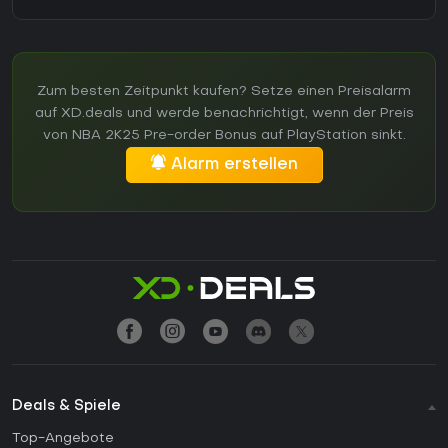
Zum besten Zeitpunkt kaufen? Setze einen Preisalarm
auf XD.deals und werde benachrichtigt, wenn der Preis
von NBA 2K25 Pre-order Bonus auf PlayStation sinkt.
Alarm erstellen
Deals & Spiele
Top-Angebote