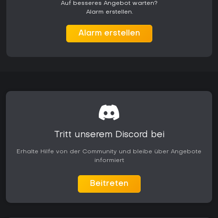
Auf besseres Angebot warten?
und die Integration von WNBA-Spielern in MyTEAM.
Alarm erstellen.
Regelmäßige Saisoninhalte und Updates halten das Spiel
frisch. Es richtet sich an Spieler, die Simulations-Basketball
mit Entwicklungs- und Multiplayer-Systemen mögen. Wer
Alarm erstellen
reine Offline-Erfahrungen sucht, kann die Kernmodi ohne
weitere Käufe nutzen, während Online-Features den
langfristigen Spielspaß bestimmen. Für Basketball-Fans, die
mit der Struktur der Serie vertraut sind, stellt NBA 2K26 eine
solide Wahl dar.
Tritt unserem Discord bei
Erhalte Hilfe von der Community und bleibe über Angebote
informiert
Beitreten