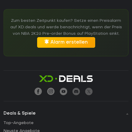
Zum besten Zeitpunkt kaufen? Setze einen Preisalarm
auf XD.deals und werde benachrichtigt, wenn der Preis
von NBA 2K26 Pre-order Bonus auf PlayStation sinkt.
Alarm erstellen
Deals & Spiele
Top-Angebote
Neuste Angebote