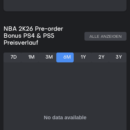
System verlangt auf höheren Schwierigkeitsstufen exaktes
Timing für erfolgreiche Würfe. Die Zeitfenster passen sich je
nach Spielmodus an und sorgen so für einheitliche Regeln
in Casual- und Ranked-Partien. Im Post-Game stehen neue
Signature-Moves zur Verfügung, und mit individuellen Layup-
NBA 2K26 Pre-order
Paketen lassen sich Abschlüsse am Korb anpassen.
Insgesamt entstehen dadurch schnellere, besser vernetzte
Bonus PS4 & PS5
ALLE ANZEIGEN
Angriffe, bei denen Können und Timing stärker belohnt
Preisverlauf
werden als wiederholte Muster.
Spielmodi
7D
1M
3M
6M
1Y
2Y
3Y
In MyCAREER bauen Spieler einen MyPLAYER vom
Nachwuchstalent zum Superstar auf. Eine
erzählungsgetriebene Vorgeschichte verknüpft individuelle
Entscheidungen mit langfristigen Karriereverläufen. The City
dient als zentrale Anlaufstelle für offene Spiele, bei denen
man mit anderen in Parks und Events antritt und sich auf
Leaderboards messen kann. MyTEAM dreht sich um den
Aufbau eines Kaders aus NBA- und WNBA-Spielern.
Gemischte Aufstellungen sind in Modi wie Showdown,
Breakout, Triple Threat Park, King of the Court und dem
neuen All-Star Team-Up möglich. Über Auction House und
Exchange lassen sich Karten erwerben und tauschen.
MyNBA und MyLEAGUE ermöglichen die Leitung eines
Franchises als General Manager mit anpassbaren