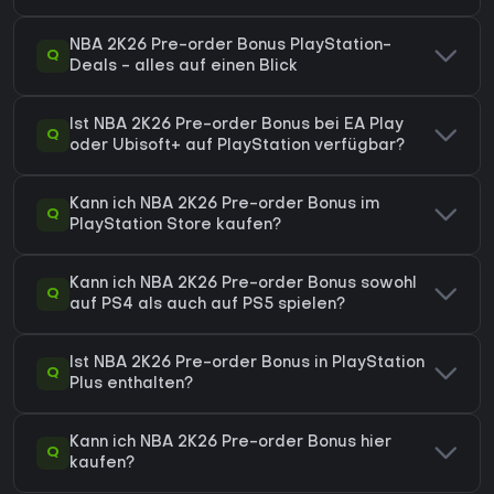
NBA 2K26 Pre-order Bonus PlayStation-
Q
Deals - alles auf einen Blick
Ist NBA 2K26 Pre-order Bonus bei EA Play
Q
oder Ubisoft+ auf PlayStation verfügbar?
Kann ich NBA 2K26 Pre-order Bonus im
Q
PlayStation Store kaufen?
Kann ich NBA 2K26 Pre-order Bonus sowohl
Q
auf PS4 als auch auf PS5 spielen?
Ist NBA 2K26 Pre-order Bonus in PlayStation
Q
Plus enthalten?
Kann ich NBA 2K26 Pre-order Bonus hier
Q
kaufen?