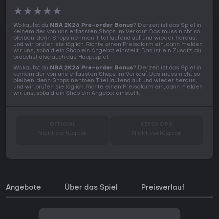
★
★
★
★
★
Wo kaufst du
NBA 2K26 Pre-order Bonus
? Derzeit ist das Spiel in
keinem der von uns erfassten Shops im Verkauf. Das muss nicht so
bleiben, denn Shops nehmen Titel laufend auf und wieder heraus,
und wir prüfen sie täglich. Richte einen Preisalarm ein, dann melden
wir uns, sobald ein Shop ein Angebot einstellt. Das ist ein Zusatz, du
brauchst also auch das Hauptspiel.
Wo kaufst du
NBA 2K26 Pre-order Bonus
? Derzeit ist das Spiel in
keinem der von uns erfassten Shops im Verkauf. Das muss nicht so
bleiben, denn Shops nehmen Titel laufend auf und wieder heraus,
und wir prüfen sie täglich. Richte einen Preisalarm ein, dann melden
wir uns, sobald ein Shop ein Angebot einstellt.
OFFICIAL
KEYSHOPS
Nicht verfügbar
Nicht verfügbar
Angebote
Über das Spiel
Preisverlauf