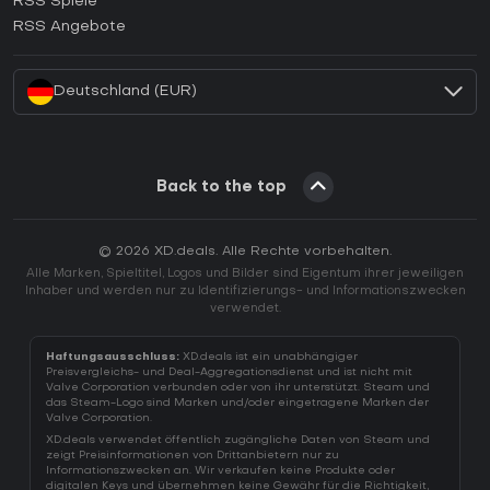
RSS Spiele
Wie aktiviert man einen EA App CD Key?
RSS Angebote
Wie aktiviert man einen Battle.net CD Key?
Deutschland (EUR)
Back to the top
© 2026 XD.deals. Alle Rechte vorbehalten.
Alle Marken, Spieltitel, Logos und Bilder sind Eigentum ihrer jeweiligen
Inhaber und werden nur zu Identifizierungs- und Informationszwecken
verwendet.
Haftungsausschluss:
XD.deals ist ein unabhängiger
Preisvergleichs- und Deal-Aggregationsdienst und ist nicht mit
Valve Corporation verbunden oder von ihr unterstützt. Steam und
das Steam-Logo sind Marken und/oder eingetragene Marken der
Valve Corporation.
XD.deals verwendet öffentlich zugängliche Daten von Steam und
zeigt Preisinformationen von Drittanbietern nur zu
Informationszwecken an. Wir verkaufen keine Produkte oder
digitalen Keys und übernehmen keine Gewähr für die Richtigkeit,