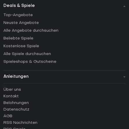
Deals & Spiele
Top-Angebote
Neuste Angebote
Alle Angebote durchsuchen
Beliebte Spiele
Kostenlose Spiele
Alle Spiele durchsuchen
Spieleshops & Gutscheine
Anleitungen
FAQ
Über uns
Anleitungen
Kontakt
Wie aktiviert man einen Steam CD Key?
Belohnungen
Wie aktiviert man einen Epic Games CD Key?
Datenschutz
AGB
Wie aktiviert man einen GOG CD Key?
RSS Nachrichten
Wie aktiviert man einen Ubisoft Connect CD Key?