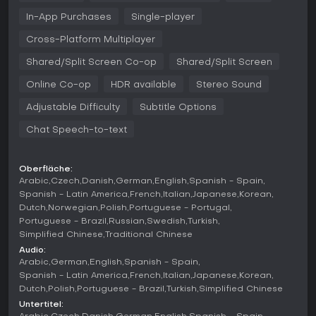
Zwei unterschiedliche Spielvoreinstellungen bestimmen das
In-App Purchases
Single-player
Matchgefühl. Der Competitive-Modus setzt auf höheres
Tempo und intelligenteres KI-Verhalten - ideal für Online-
Cross-Platform Multiplayer
Duelle. Der Authentic-Modus verlangsamt das Spiel und legt
Shared/Split Screen Co-op
Shared/Split Screen
Wert auf realistische Positionierung, kompakte Abwehrketten
sowie physikalisch anmutende Ballbewegungen, die
Online Co-op
HDR available
Stereo Sound
taktisches Verständnis belohnen. Beide Einstellungen lassen
sich unabhängig voneinander anpassen.
Adjustable Difficulty
Subtitle Options
Wetterbedingungen und Tackling-Genauigkeit bringen
Chat Speech-to-text
zusätzliche Nuancen ins Spiel. Verteidiger halten besser ihre
Formation, während Ecken und Strafraumszenen mit
lebensechter Variabilität ablaufen. Insgesamt entsteht eine
Oberfläche:
Simulation, die arcadeartige Zugänglichkeit mit strategischer
Arabic
Czech
Danish
German
English
Spanish - Spain
Tiefe verbindet.
Spanish - Latin America
French
Italian
Japanese
Korean
Dutch
Norwegian
Polish
Portuguese - Portugal
Spielmodi
Portuguese - Brazil
Russian
Swedish
Turkish
Ultimate Team bleibt der zentrale Online-Modus. Spieler
Simplified Chinese
Traditional Chinese
bauen Kader auf und messen sich in Turnieren, Live Events,
Audio:
Rivals und Champs. Ergänzt wird das Angebot durch
Arabic
German
English
Spanish - Spain
Gauntlet, bei dem die Kaderbreite entscheidet, da ein Spieler
Spanish - Latin America
French
Italian
Japanese
Korean
nicht mehrmals eingesetzt werden kann, sowie durch
Dutch
Polish
Portuguese - Brazil
Turkish
Simplified Chinese
Bounties und das Challengers-Wochenendturnier für untere
Untertitel:
Divisionen.