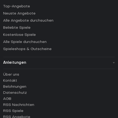
Top-Angebote
Neuste Angebote
Alle Angebote durchsuchen
Beliebte Spiele
Kostenlose Spiele
Alle Spiele durchsuchen
Spieleshops & Gutscheine
Anleitungen
FAQ
Über uns
Anleitungen
Kontakt
Wie aktiviert man einen Steam CD Key?
Belohnungen
Wie aktiviert man einen Epic Games CD Key?
Datenschutz
AGB
Wie aktiviert man einen GOG CD Key?
RSS Nachrichten
Wie aktiviert man einen Ubisoft Connect CD Key?
RSS Spiele
Wie aktiviert man einen EA App CD Key?
RSS Angebote