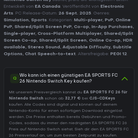
Entwickelt von
EA Canada
. Veröffentlicht von
Electronic
Arts
. PC Release-Datum:
26 Sept. 2025
. Genres:
Simulation
,
Sports
. Kategorien:
Multi-player
,
PvP
,
Online
PvP
,
Shared/Split Screen PvP
,
Co-op
,
In-App Purchases
,
Single-player
,
Cross-Platform Multiplayer
,
Shared/Split
Screen Co-op
,
Shared/Split Screen
,
Online Co-op
,
HDR
available
,
Stereo Sound
,
Adjustable Difficulty
,
Subtitle
Options
,
Chat Speech-to-text
. Altersfreigabe:
PEGI 12
.
Wo kann ich einen günstigen EA SPORTS FC
Q
26 Nintendo Switch Key kaufen?
Mit unserem Preisvergleich kannst du
EA SPORTS FC 26 für
Nintendo Switch
schon ab
32,77 €
bei
CJS-CDKeys
kaufen. Alle Codes sind digital und können auf deinem
Nintendo-Konto für einen sofortigen Download eingelöst
werden. Die Preise enthalten bereits Gebühren und Promo-
Codes, sodass du immer den niedrigsten EA SPORTS FC 26
Preis auf
Nintendo Switch
siehst. Sieh dir den
EA SPORTS FC
26 Preisverlauf
an, um zum besten Zeitpunkt zu kaufen.