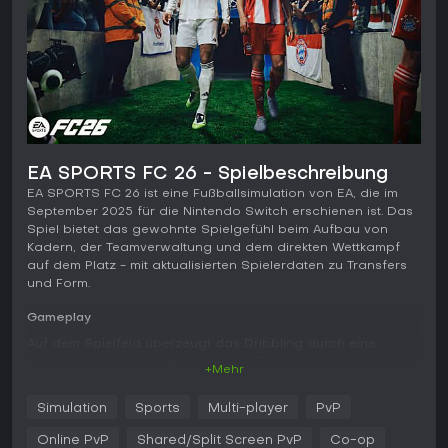
EA SPORTS FC 26 - Spielbeschreibung
EA SPORTS FC 26 ist eine Fußballsimulation von EA, die im
September 2025 für die Nintendo Switch erschienen ist. Das
Spiel bietet das gewohnte Spielgefühl beim Aufbau von
Kadern, der Teamverwaltung und dem direkten Wettkampf
auf dem Platz - mit aktualisierten Spielerdaten zu Transfers
und Form.
Gameplay
Auf dem Spielfeld überzeugt das Dribbling durch eine
natürliche und direkte Ballkontrolle. Pässe wirken präzise und
+Mehr
ermöglichen schnelles Kombinationsspiel sowie gezielte
Steilpässe. Die Torhüter agieren mit verbessertem
Simulation
Sports
Multi-player
PvP
Stellungsspiel und Entscheidungsvermögen, sodass
unberechenbare Paraden seltener vorkommen.
Online PvP
Shared/Split Screen PvP
Co-op