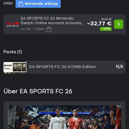
DRM:
Nintendo eShop
EA SPORTS FC 26 Nintendo
46,65 €
Switch Online Account Activation
~32,77 €
(GLOBAL)
-29%
vor 19h
DRM:
Packs (1)
EA SPORTS FC 26 ICONS Edition
N/A
Über EA SPORTS FC 26