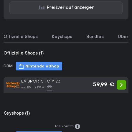
Preisverlauf anzeigen
Offizielle Shops
Keyshops
Bundles
Über d
Offizielle Shops (1)
DRM:
Nintendo eShop
EA SPORTS FC™ 26
59,99 €
vor 1W
DRM:
Keyshops (1)
Risikoinfo: