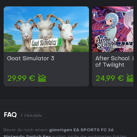
Goat Simulator 3
After School .L
of Twilight
29,99 €
24,99 €
FAQ
7 FRAGEN
Bevor du nach einem
günstigen EA SPORTS FC 26
Nintendo Switch Key
suchst, prüfe die wichtigsten Fakten.