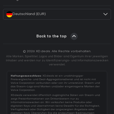
Wie aktiviert man einen Battle.net CD Key?
Deutschland (EUR)
Back to the top
© 2026 XD.deals. Alle Rechte vorbehalten.
Alle Marken, Spieltitel, Logos und Bilder sind Eigentum ihrer jeweiligen
Inhaber und werden nur zu Identifizierungs- und Informationszwecken
verwendet.
Haftungsausschluss:
XD.deals ist ein unabhängiger
Preisvergleichs- und Deal-Aggregationsdienst und ist nicht mit
Valve Corporation verbunden oder von ihr unterstützt. Steam und
das Steam-Logo sind Marken und/oder eingetragene Marken der
Valve Corporation.
XD.deals verwendet öffentlich zugängliche Daten von Steam und
zeigt Preisinformationen von Drittanbietern nur zu
Informationszwecken an. Wir verkaufen keine Produkte oder
digitalen Keys und übernehmen keine Gewähr für die Richtigkeit,
Verfügbarkeit oder Gültigkeit der angezeigten Angebote oder
digitalen Keys. Überprüfen Sie die endgültigen Bedingungen