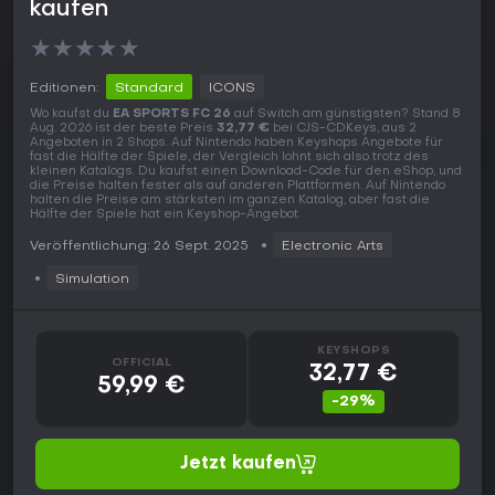
kaufen
★
★
★
★
★
Editionen:
Standard
ICONS
Wo kaufst du
EA SPORTS FC 26
auf Switch am günstigsten? Stand 8
Aug. 2026 ist der beste Preis
32,77 €
bei CJS-CDKeys, aus 2
Angeboten in 2 Shops. Auf Nintendo haben Keyshops Angebote für
fast die Hälfte der Spiele, der Vergleich lohnt sich also trotz des
kleinen Katalogs. Du kaufst einen Download-Code für den eShop, und
die Preise halten fester als auf anderen Plattformen. Auf Nintendo
halten die Preise am stärksten im ganzen Katalog, aber fast die
Hälfte der Spiele hat ein Keyshop-Angebot.
Veröffentlichung: 26 Sept. 2025
Electronic Arts
Simulation
KEYSHOPS
OFFICIAL
32,77 €
59,99 €
-29%
Jetzt kaufen