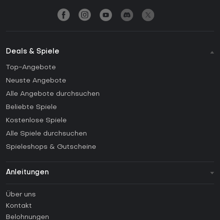
Deals & Spiele
Top-Angebote
Neuste Angebote
Alle Angebote durchsuchen
Beliebte Spiele
Kostenlose Spiele
Alle Spiele durchsuchen
Spieleshops & Gutscheine
Anleitungen
FAQ
Über uns
Anleitungen
Kontakt
Wie aktiviert man einen Steam CD Key?
Belohnungen