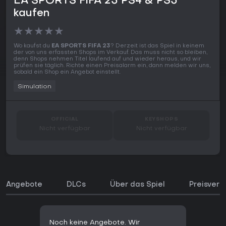
EA SPORTS FIFA 23 PS4 & PS5
kaufen
★
★
★
★
★
Wo kaufst du
EA SPORTS FIFA 23
? Derzeit ist das Spiel in keinem
der von uns erfassten Shops im Verkauf. Das muss nicht so bleiben,
denn Shops nehmen Titel laufend auf und wieder heraus, und wir
prüfen sie täglich. Richte einen Preisalarm ein, dann melden wir uns,
sobald ein Shop ein Angebot einstellt.
Simulation
OFFICIAL
KEYSHOPS
Nicht verfügbar
Nicht verfügbar
Angebote
DLCs
Über das Spiel
Preisverl
Noch keine Angebote. Wir