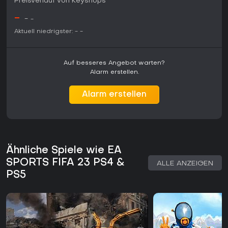
Preisverlauf von Keyshops
jedoch durch seine etablierten Modi und verfeinerten
Steuerungselemente guten Mehrwert. Besonders für
-
-
-
Multiplayer-Fans lohnt es sich, da Crossplay das
Teilnehmerfeld deutlich erweitert.
Aktuell niedrigster:
-
-
Auf besseres Angebot warten?
Alarm erstellen.
Alarm erstellen
Ähnliche Spiele wie EA
SPORTS FIFA 23 PS4 &
ALLE ANZEIGEN
PS5