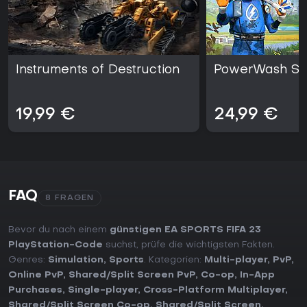
Instruments of Destruction
PowerWash Sim
19,99 €
24,99 €
FAQ
8 FRAGEN
Bevor du nach einem
günstigen EA SPORTS FIFA 23
PlayStation-Code
suchst, prüfe die wichtigsten Fakten.
Genres:
Simulation
,
Sports
. Kategorien:
Multi-player
,
PvP
,
Online PvP
,
Shared/Split Screen PvP
,
Co-op
,
In-App
Purchases
,
Single-player
,
Cross-Platform Multiplayer
,
Shared/Split Screen Co-op
,
Shared/Split Screen
,