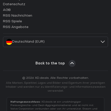
Wie aktiviert man einen Epic Games CD Key?
Datenschutz
AGB
Wie aktiviert man einen GOG CD Key?
RSS Nachrichten
Wie aktiviert man einen Ubisoft Connect CD Key?
RSS Spiele
Wie aktiviert man einen EA App CD Key?
RSS Angebote
Wie aktiviert man einen Battle.net CD Key?
Deutschland (EUR)
Back to the top
© 2026 XD.deals. Alle Rechte vorbehalten.
Alle Marken, Spieltitel, Logos und Bilder sind Eigentum ihrer jeweiligen
Inhaber und werden nur zu Identifizierungs- und Informationszwecken
verwendet.
Haftungsausschluss:
XD.deals ist ein unabhängiger
Preisvergleichs- und Deal-Aggregationsdienst und ist nicht mit
Valve Corporation verbunden oder von ihr unterstützt. Steam und