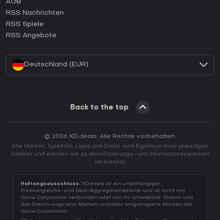
AGB
Wie aktiviert man einen GOG CD Key?
RSS Nachrichten
Wie aktiviert man einen Ubisoft Connect CD Key?
RSS Spiele
Wie aktiviert man einen EA App CD Key?
RSS Angebote
Wie aktiviert man einen Battle.net CD Key?
Deutschland (EUR)
Back to the top
© 2026 XD.deals. Alle Rechte vorbehalten.
Alle Marken, Spieltitel, Logos und Bilder sind Eigentum ihrer jeweiligen
Inhaber und werden nur zu Identifizierungs- und Informationszwecken
verwendet.
Haftungsausschluss:
XD.deals ist ein unabhängiger
Preisvergleichs- und Deal-Aggregationsdienst und ist nicht mit
Valve Corporation verbunden oder von ihr unterstützt. Steam und
das Steam-Logo sind Marken und/oder eingetragene Marken der
Valve Corporation.