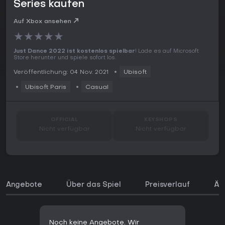
Series kaufen
Auf Xbox ansehen
★
★
★
★
★
Just Dance 2022 ist kostenlos spielbar
! Lade es auf Microsoft
Store herunter und spiele sofort los.
Veröffentlichung: 04 Nov. 2021
Ubisoft
Ubisoft Paris
Casual
OFFICIAL
KEYSHOPS
Nicht verfügbar
Nicht verfügbar
Angebote
Über das Spiel
Preisverlauf
Äh
Noch keine Angebote. Wir