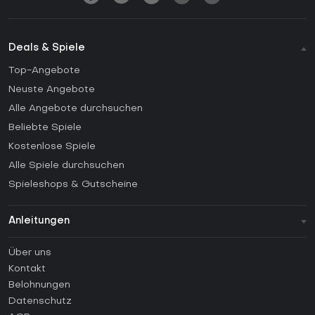
Deals & Spiele
Top-Angebote
Neuste Angebote
Alle Angebote durchsuchen
Beliebte Spiele
Kostenlose Spiele
Alle Spiele durchsuchen
Spieleshops & Gutscheine
Anleitungen
FAQ
Über uns
Anleitungen
Kontakt
Wie aktiviert man einen Steam CD Key?
Belohnungen
Wie aktiviert man einen Epic Games CD Key?
Datenschutz