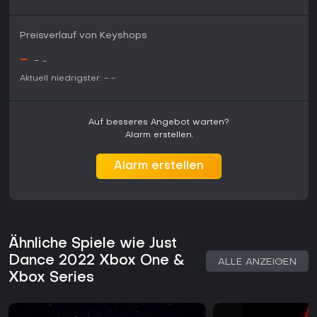
Songs hinaus erweitern. Damit richtet sich Just Dance 2022
an Haushalte, die Gruppenaktivitäten oder regelmäßige
Bewegungsübungen zu beliebten Songs schätzen - ohne
Preisverlauf von Keyshops
komplizierte Systeme oder steile Lernkurven.
-
-
-
Aktuell niedrigster:
-
-
Auf besseres Angebot warten?
Alarm erstellen.
Alarm erstellen
Ähnliche Spiele wie Just
Dance 2022 Xbox One &
ALLE ANZEIGEN
Xbox Series