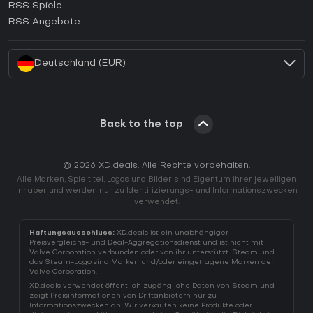
RSS Spiele
Wie aktiviert man einen EA App CD Key?
RSS Angebote
Wie aktiviert man einen Battle.net CD Key?
Deutschland (EUR)
Back to the top
© 2026 XD.deals. Alle Rechte vorbehalten.
Alle Marken, Spieltitel, Logos und Bilder sind Eigentum ihrer jeweiligen
Inhaber und werden nur zu Identifizierungs- und Informationszwecken
verwendet.
Haftungsausschluss:
XD.deals ist ein unabhängiger
Preisvergleichs- und Deal-Aggregationsdienst und ist nicht mit
Valve Corporation verbunden oder von ihr unterstützt. Steam und
das Steam-Logo sind Marken und/oder eingetragene Marken der
Valve Corporation.
XD.deals verwendet öffentlich zugängliche Daten von Steam und
zeigt Preisinformationen von Drittanbietern nur zu
Informationszwecken an. Wir verkaufen keine Produkte oder