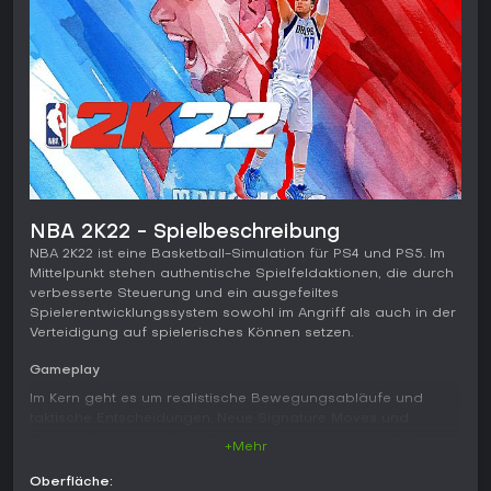
NBA 2K22 - Spielbeschreibung
NBA 2K22 ist eine Basketball-Simulation für PS4 und PS5. Im
Mittelpunkt stehen authentische Spielfeldaktionen, die durch
verbesserte Steuerung und ein ausgefeiltes
Spielerentwicklungssystem sowohl im Angriff als auch in der
Verteidigung auf spielerisches Können setzen.
Gameplay
Im Kern geht es um realistische Bewegungsabläufe und
taktische Entscheidungen. Neue Signature Moves und
Combos erleichtern das Dribbling und ermöglichen es,
+Mehr
gegnerische Verteidiger auch ohne Ball zu überspielen. Im
Postspiel stehen Back-to-Basket- und Face-up-Varianten zur
Oberfläche: