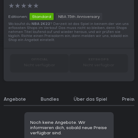
★
★
★
★
★
Editionen:
Standard
NBA 75th Anniversary
Wo kaufst du
NBA 2K22
? Derzeit ist das Spiel in keinem der von uns
erfassten Shops im Verkauf. Das muss nicht so bleiben, denn Shops
nehmen Titel laufend auf und wieder heraus, und wir prüfen sie
täglich. Richte einen Preisalarm ein, dann melden wir uns, sobald ein
Shop ein Angebot einstellt.
OFFICIAL
KEYSHOPS
Nicht verfügbar
Nicht verfügbar
Angebote
Bundles
Über das Spiel
Preisve
Noch keine Angebote. Wir
informieren dich, sobald neue Preise
verfügbar sind.