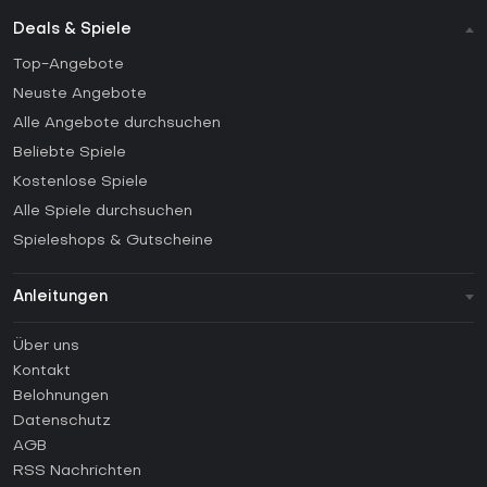
Deals & Spiele
Top-Angebote
Neuste Angebote
Alle Angebote durchsuchen
Beliebte Spiele
Kostenlose Spiele
Alle Spiele durchsuchen
Spieleshops & Gutscheine
Anleitungen
FAQ
Über uns
Anleitungen
Kontakt
Wie aktiviert man einen Steam CD Key?
Belohnungen
Wie aktiviert man einen Epic Games CD Key?
Datenschutz
AGB
Wie aktiviert man einen GOG CD Key?
RSS Nachrichten
Wie aktiviert man einen Ubisoft Connect CD Key?