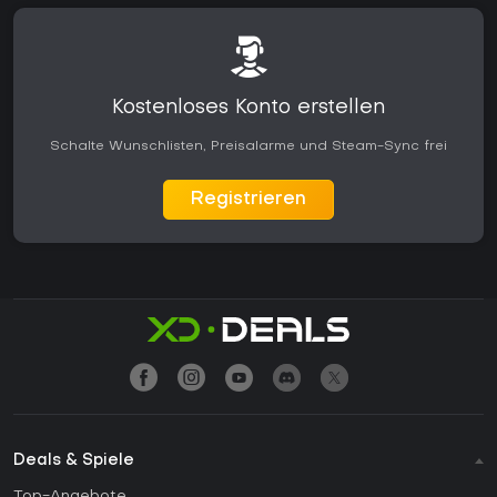
Kostenloses Konto erstellen
Schalte Wunschlisten, Preisalarme und Steam-Sync frei
Registrieren
Deals & Spiele
Top-Angebote