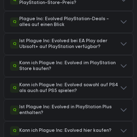
PlayStation-Store-Preis?
Plague Inc: Evolved PlayStation-Deals -
Q
alles auf einen Blick
Ist Plague Inc: Evolved bei EA Play oder
Q
Ubisoft+ auf PlayStation verfügbar?
Kann ich Plague Inc: Evolved im PlayStation
Q
Store kaufen?
Kann ich Plague Inc: Evolved sowohl auf PS4
Q
als auch auf PS5 spielen?
Ist Plague Inc: Evolved in PlayStation Plus
Q
enthalten?
Q
Kann ich Plague Inc: Evolved hier kaufen?