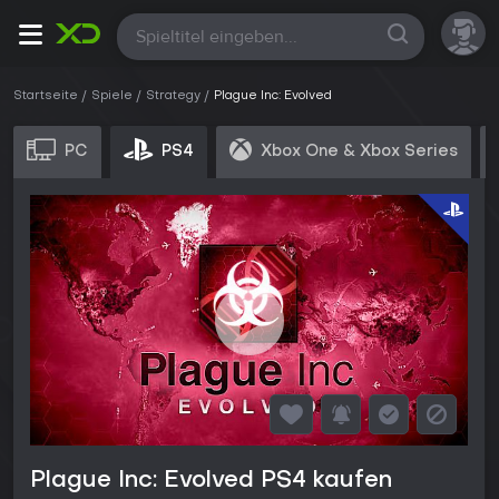
Alle
Startseite
Spiele
Strategy
Plague Inc: Evolved
PC
PS4
Xbox One & Xbox Series
Plague Inc: Evolved PS4 kaufen