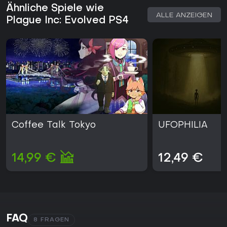
Ähnliche Spiele wie
Szenario-Updates.
ALLE ANZEIGEN
Plague Inc: Evolved PS4
Coffee Talk Tokyo
UFOPHILIA
14,99 €
12,49 €
FAQ
8 FRAGEN