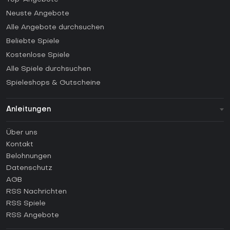
Neuste Angebote
Alle Angebote durchsuchen
Beliebte Spiele
Kostenlose Spiele
Alle Spiele durchsuchen
Spieleshops & Gutscheine
Anleitungen
FAQ
Über uns
Anleitungen
Kontakt
Wie aktiviert man einen Steam CD Key?
Belohnungen
Wie aktiviert man einen Epic Games CD Key?
Datenschutz
AGB
Wie aktiviert man einen GOG CD Key?
RSS Nachrichten
Wie aktiviert man einen Ubisoft Connect CD Key?
RSS Spiele
Wie aktiviert man einen EA App CD Key?
RSS Angebote
Wie aktiviert man einen Battle.net CD Key?