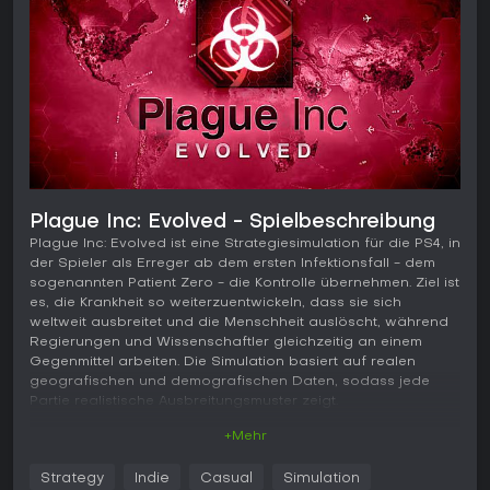
Plague Inc: Evolved - Spielbeschreibung
Plague Inc: Evolved ist eine Strategiesimulation für die PS4, in
der Spieler als Erreger ab dem ersten Infektionsfall - dem
sogenannten Patient Zero - die Kontrolle übernehmen. Ziel ist
es, die Krankheit so weiterzuentwickeln, dass sie sich
weltweit ausbreitet und die Menschheit auslöscht, während
Regierungen und Wissenschaftler gleichzeitig an einem
Gegenmittel arbeiten. Die Simulation basiert auf realen
geografischen und demografischen Daten, sodass jede
Partie realistische Ausbreitungsmuster zeigt.
+Mehr
Gameplay
Im Mittelpunkt steht das Management von DNA-Punkten, die
Strategy
Indie
Casual
Simulation
durch Infektionen und Todesfälle verdient werden. Mit diesen