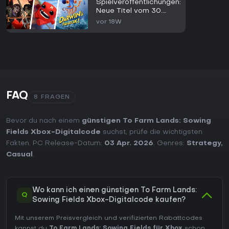
Spielveröffentlichungen:
Neue Titel vom 30.
März bis 4. April 2026
vor 18W
FAQ
8 FRAGEN
Bevor du nach einem
günstigen To Farm Lands: Sowing
Fields Xbox-Digitalcode
suchst, prüfe die wichtigsten
Fakten. PC Release-Datum:
03 Apr. 2026
. Genres:
Strategy
,
Casual
.
Wo kann ich einen günstigen To Farm Lands:
Q
Sowing Fields Xbox-Digitalcode kaufen?
Mit unserem Preisvergleich und verifizierten Rabattcodes
kannst du
To Farm Lands: Sowing Fields für Xbox
schon