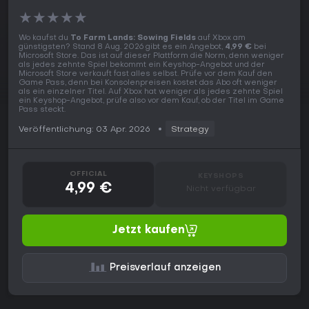
★
★
★
★
★
Wo kaufst du
To Farm Lands: Sowing Fields
auf Xbox am
günstigsten? Stand 8 Aug. 2026 gibt es ein Angebot,
4,99 €
bei
Microsoft Store. Das ist auf dieser Plattform die Norm, denn weniger
als jedes zehnte Spiel bekommt ein Keyshop-Angebot und der
Microsoft Store verkauft fast alles selbst. Prüfe vor dem Kauf den
Game Pass, denn bei Konsolenpreisen kostet das Abo oft weniger
als ein einzelner Titel. Auf Xbox hat weniger als jedes zehnte Spiel
ein Keyshop-Angebot, prüfe also vor dem Kauf, ob der Titel im Game
Pass steckt.
Veröffentlichung: 03 Apr. 2026
Strategy
OFFICIAL
KEYSHOPS
4,99 €
Nicht verfügbar
Jetzt kaufen
Preisverlauf anzeigen