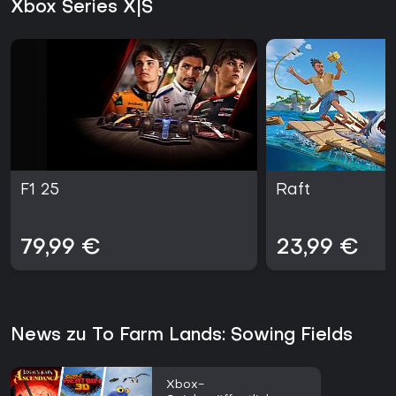
Xbox Series X|S
F1 25
Raft
79,99 €
23,99 €
News zu To Farm Lands: Sowing Fields
Xbox-