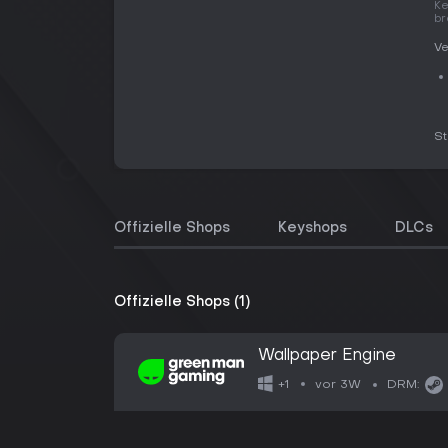
Ke
br
Ve
S
Offizielle Shops
Keyshops
DLCs
Offizielle Shops (1)
Wallpaper Engine
vor 3W
+1
DRM: