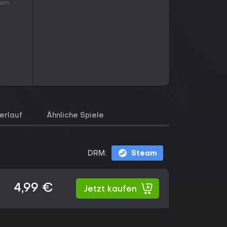
t am
erlauf
Ähnliche Spiele
DRM:
Steam
4,99 €
Jetzt kaufen