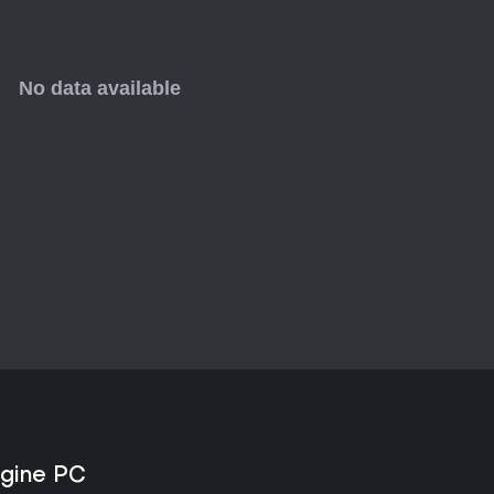
allem wegen des kostenlosen Wo
Hardware bleib bei einfachen 2
Insgesamt überzeugt es durch st
wie Designer gleichermaßen.
ngine PC