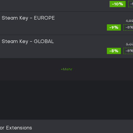
-10%
-
 - Steam Key - EUROPE
4,9
-9%
-8%
 - Steam Key - GLOBAL
5,0
-8%
-8%
+Mehr
tor Extensions