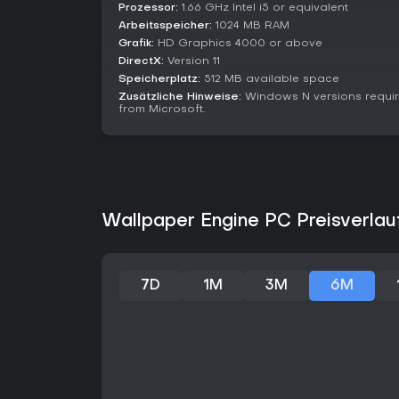
Prozessor:
1.66 GHz Intel i5 or equivalent
Arbeitsspeicher:
1024 MB RAM
Grafik:
HD Graphics 4000 or above
DirectX:
Version 11
Speicherplatz:
512 MB available space
Zusätzliche Hinweise:
Windows N versions require
from Microsoft.
Wallpaper Engine PC Preisverlau
7D
1M
3M
6M