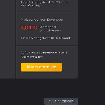
rkshop-Contents und Editors. Bei schwacher
Aktuell niedrigster:
4,99 €
Green
D-Wallpapers, um Einbußen zu vermeiden.
Man Gaming
arke Community und Effizienz für Casual-Nutzer
Preisverlauf von Keyshops
Gameseal
3,04 €
vor 1 Monaten
Aktuell niedrigster:
3,84 €
Difmark
Auf besseres Angebot warten?
Alarm erstellen.
Alarm erstellen
ALLE ANZEIGEN