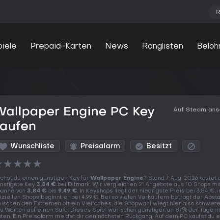
R
piele
Prepaid-Karten
News
Ranglisten
Beloh
Wallpaper Engine PC Key
Auf Steam an
kaufen
Wunschliste
Preisalarm
Besitzt
★
★
★
★
★
chst du einen günstigen Key für
Wallpaper Engine
? Stand 7 Aug. 2026 kostet 
nstigste Key
3,84 €
bei Difmark. Wir vergleichen 21 Angebote aus 10 Shops mi
anne von
3,84 €
bis
9,49 €
. In Keyshops liegt der niedrigste Preis bei 3,84 €, i
fiziellen Shops beginnt er bei 4,99 €. Bei so vielen Verkäufern beträgt der Abst
ischen den Extremen oft ein Vielfaches, die Shopwahl wiegt hier also schwere
s Warten auf einen Sale. Dieses Spiel war schon günstiger, an 87% der Tage m
ten. Ein Preisalarm meldet dir den nächsten Rückgang. Auf dem PC kaufst du 