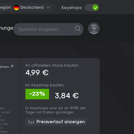
egion:
Deutschland
Keyshops:
Alle Plattformen
nungen
Im offiziellen Store kaufen:
sehen
4,99 €
Im Keyshop kaufen:
-23%
3,84 €
In Keyshops war es an 87% der
der
Tage mit Daten günstiger.
t einer
n
and
Preisverlauf anzeigen
r als
it
einen