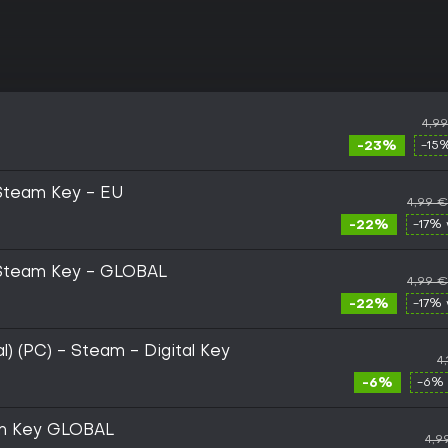
4,9
-23%
-15
 Steam Key - EU
4,99 €
-22%
-17% 
 Steam Key - GLOBAL
4,99 €
-22%
-17% 
l) (PC) - Steam - Digital Key
4
-6%
-6% 
am Key GLOBAL
4,9