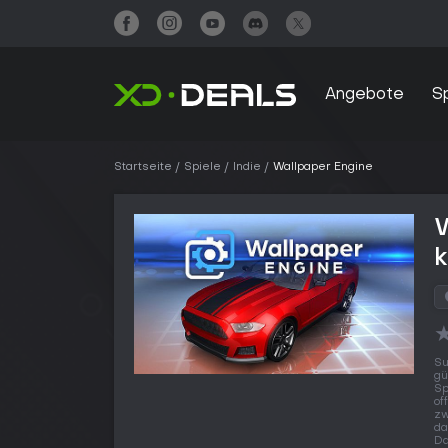
Angebote
S
Startseite
Spiele
Indie
Wallpaper Engine
Su
gü
Sp
of
zw
da
Da