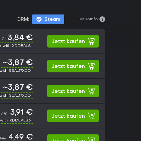
Risikoinfo:
DRM:
Steam
3,84 €
9 €
Jetzt kaufen
% with XDDEALS
~3,87 €
Jetzt kaufen
with SEAL17XDD
~3,87 €
Jetzt kaufen
with SEAL17XDD
3,91 €
,17 €
Jetzt kaufen
with XDDEALS6
4,49 €
9 €