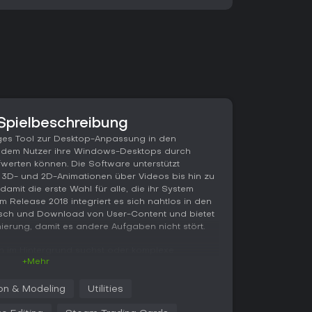
Spielbeschreibung
tiges Tool zur Desktop-Anpassung in den
it dem Nutzer ihre Windows-Desktops durch
erten können. Die Software unterstützt
on 3D- und 2D-Animationen über Videos bis hin zu
damit die erste Wahl für alle, die ihr System
m Release 2018 integriert es sich nahtlos in den
sch und Download von User-Content und bietet
erung, damit es andere Aufgaben nicht stört.
 im Hintergrund suchst oder komplexe
+Mehr
öchtest: Wallpaper Engine spricht sowohl
nd Illustrationsfans an. Die begleitende
onen auf Mobilgeräte und lässt dich deine
on & Modeling
Utilities
utzen.