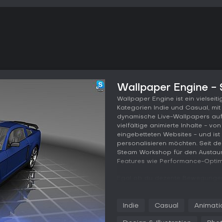
Wallpaper Engine - 
Wallpaper Engine ist ein vielsei
Kategorien Indie und Casual, m
dynamische Live-Wallpapers aufw
vielfältige animierte Inhalte - v
eingebetteten Websites - und ist 
personalisieren möchten. Seit de
Steam Workshop für den Austau
Features wie Performance-Optimi
Egal ob du dezente Bewegungen
interaktive Szenen erschaffen m
Casual-Nutzer als auch Design- u
Android-App bringt diese Funkti
Indie
Casual
Animati
Lieblingswallpapers unterwegs n