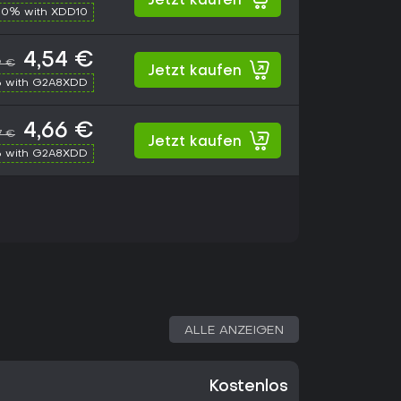
Jetzt kaufen
10% with XDD10
4,54 €
9 €
Jetzt kaufen
 with G2A8XDD
4,66 €
7 €
Jetzt kaufen
 with G2A8XDD
ALLE ANZEIGEN
Kostenlos