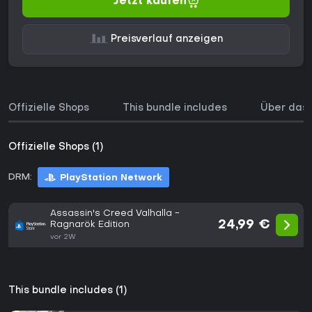
Jetzt kaufen
Preisverlauf anzeigen
Offizielle Shops
This bundle includes
Über das 
Offizielle Shops (1)
DRM:
PlayStation Network
Assassin's Creed Valhalla -
24,99 €
Ragnarök Edition
vor 2W
This bundle includes (1)