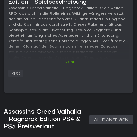
Edition - Spielbeschreibung
Assassin's Creed Valhalla - Ragnarök Edition ist ein Action-
RPG, das dich in die Rolle eines Wikinger-Kriegers versetzt,
der die rauen Landschaften des 9. Jahrhunderts in England
und darüber hinaus durchstreift. Dieses Paket enthält das
Basisspiel sowie die Erweiterung Dawn of Ragnarök und
bietet ein umfangreiches Abenteuer rund um Erkundung,
Kämpfe und strategische Entscheidungen. Als Eivor führst du
deinen Clan auf der Suche nach einem neuen Zuhause,
stößt mit einheimischen Truppen zusammen und deckst
uralte Geheimnisse der Assassins und Templars auf.
+Mehr
Gameplay
RPG
Der Kern des Spielspaßes dreht sich um die offene Welt: Du
segelst Flüsse entlang, reitest über wellige Hügel und
kletterst hohe Bauwerke an, um Aussichtspunkte zu
synchronisieren. Der Kampf setzt auf fließende, wuchtige
Hiebe mit der Möglichkeit, Waffen zu dual-wielden - etwa
Äxte in beiden Händen oder Schwert plus Schild für
defensive Manöver. RPG-Systeme erlauben es, Eivors
Assassin's Creed Valhalla
Fähigkeiten über einen Skill Tree anzupassen, der in
- Ragnarök Edition PS4 &
ALLE ANZEIGEN
Nahkampf, Fernangriffe und Stealth-Taktiken verzweigt.
PS5 Preisverlauf
Das Settlement-Management verleiht Tiefe, indem du in
deiner Ravensthorpe-Basis Gebäude ausbaust, um neue