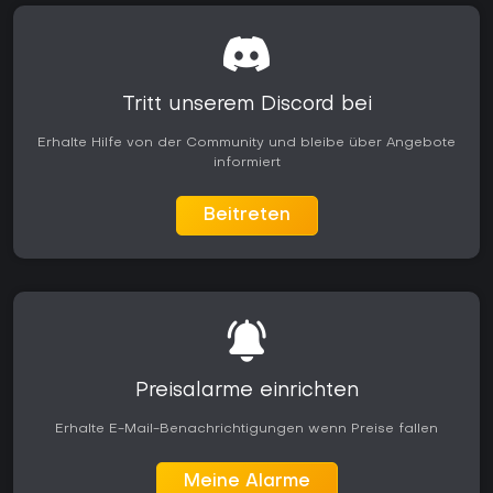
Plays oder Mods auf kompatiblen Plattformen ausprobieren.
Lohnt es sich?
Diese Edition passt perfekt zu Fans ausufernder RPGs, die
Geschichte mit Mythos mischen mögen - vor allem, wenn du
Tritt unserem Discord bei
Nahkampf-Action Stealth vorziehst. Spieler loben oft den
befriedigenden Combat und die detaillierte Welt, kritisieren
Erhalte Hilfe von der Community und bleibe über Angebote
aber gelegentlich repetitive Sidecontent bei der langen
informiert
Spielzeit.
Als komplettes Paket zu oft reduzierten Preisen oder via
Beitreten
Subscriptions eignet es sich hervorragend für Einsteiger auf
der Suche nach einem tiefgehenden Wikinger-Abenteuer.
Wer kürzere Spiele mag oder Grinding für Upgrades hasst,
könnte zweifeln - doch für Liebhaber strategischer Raids
und choice-driven Narratives liefert es auch Jahre nach
Release ein starkes Erlebnis.
Preisalarme einrichten
Erhalte E-Mail-Benachrichtigungen wenn Preise fallen
Meine Alarme