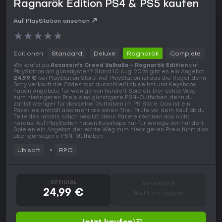
Ragnarök Edition PS4 & PS5 kaufen
Auf PlayStation ansehen
★
★
★
★
★
Editionen:
Standard
Deluxe
Ragnarök
Complete
Wo kaufst du
Assassin's Creed Valhalla - Ragnarök Edition
auf
PlayStation am günstigsten? Stand 10 Aug. 2026 gibt es ein Angebot,
24,99 €
bei PlayStation Store. Auf PlayStation ist das die Regel, denn
Sony verkauft die Codes fast ausschließlich selbst und Keyshops
haben Angebote für wenige von hundert Spielen. Der echte Weg
zum niedrigeren Preis sind günstigere PSN-Guthaben, denn du
zahlst weniger für dasselbe Guthaben im PS Store. Das ist ein
Paket, es enthält also mehr als einen Titel. Prüfe vor dem Kauf, ob du
Teile des Inhalts schon besitzt, denn Pakete rechnen das nicht
heraus. Auf PlayStation haben Keyshops nur für wenige von hundert
Spielen ein Angebot, der echte Weg zum niedrigeren Preis führt also
über günstigere PSN-Guthaben.
Ubisoft
RPG
OFFICIAL
KEYSHOPS
24,99 €
Nicht verfügbar