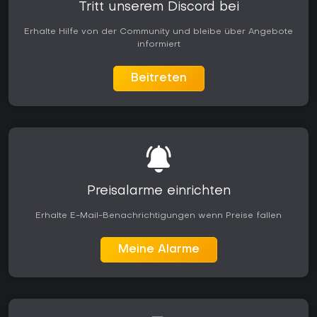
Tritt unserem Discord bei
das Spiel auch langfristig unterstützt. Wer portable Dragon
Ball-Action auf der Switch sucht, findet eine gut angepasste
Erhalte Hilfe von der Community und bleibe über Angebote
Performance und Steuerung für unterwegs, während Spieler,
informiert
die auf reine Kampfmechanik Wert legen, von Trainings- und
Turniermodi profitieren. Insgesamt bietet die Deluxe Edition
ein rundes Paket für alle, die charakterzentrierte Action im
Beitreten
Dragon Ball-Universum genießen.
Preisalarme einrichten
Erhalte E-Mail-Benachrichtigungen wenn Preise fallen
Meine Alarme