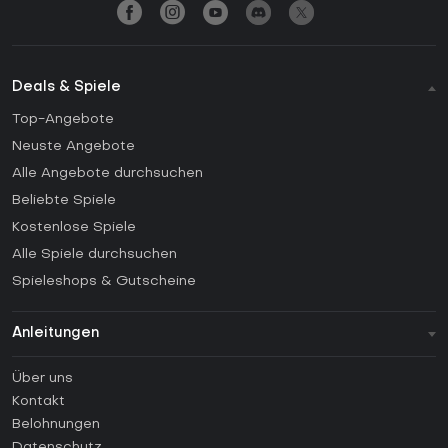
Deals & Spiele
Top-Angebote
Neuste Angebote
Alle Angebote durchsuchen
Beliebte Spiele
Kostenlose Spiele
Alle Spiele durchsuchen
Spieleshops & Gutscheine
Anleitungen
FAQ
Über uns
Anleitungen
Kontakt
Wie aktiviert man einen Steam CD Key?
Belohnungen
Wie aktiviert man einen Epic Games CD Key?
Datenschutz