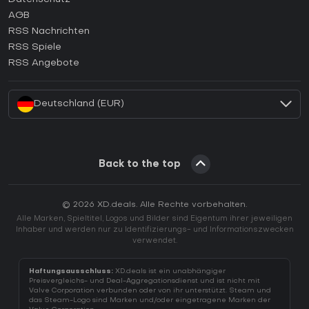
AGB
Wie aktiviert man einen GOG CD Key?
RSS Nachrichten
Wie aktiviert man einen Ubisoft Connect CD Key?
RSS Spiele
Wie aktiviert man einen EA App CD Key?
RSS Angebote
Wie aktiviert man einen Battle.net CD Key?
Deutschland (EUR)
Back to the top
© 2026 XD.deals. Alle Rechte vorbehalten.
Alle Marken, Spieltitel, Logos und Bilder sind Eigentum ihrer jeweiligen
Inhaber und werden nur zu Identifizierungs- und Informationszwecken
verwendet.
Haftungsausschluss:
XD.deals ist ein unabhängiger
Preisvergleichs- und Deal-Aggregationsdienst und ist nicht mit
Valve Corporation verbunden oder von ihr unterstützt. Steam und
das Steam-Logo sind Marken und/oder eingetragene Marken der