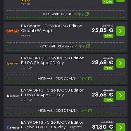
★
5.0
-10%
vor 1d
copy
-10% with XDD10
EA Sports: FC 26 ICONS Edition
28,41 €
25,85 €
Global (EA App)
-9%
vor 3d
copy
-9% with XDDeals
EA SPORTS FC 26 ICONS Edition
31,18 €
28,68 €
EU PC EA App CD Key
-8%
vor 3W
copy
-8% with XD8DEALS
EA SPORTS FC 26 ICONS Edition
31,18 €
28,68 €
EU PC EA App CD Key
-8%
vor 3W
copy
-8% with XD8DEALS
EA SPORTS FC 26 ICONS Edition
33,84 €
31,80 €
(Global) (PC) - EA Play - Digital