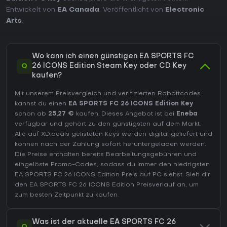
Entwickelt von
EA Canada
. Veröffentlicht von
Electronic
Arts
.
Wo kann ich einen günstigen EA SPORTS FC
Q
26 ICONS Edition Steam Key oder CD Key
kaufen?
Mit unserem Preisvergleich und verifizierten Rabattcodes
kannst du einen
EA SPORTS FC 26 ICONS Edition Key
schon ab
25,27 €
kaufen. Dieses Angebot ist bei
Eneba
verfügbar und gehört zu den günstigsten auf dem Markt.
Alle auf XD.deals gelisteten Keys werden digital geliefert und
können nach der Zahlung sofort heruntergeladen werden.
Die Preise enthalten bereits Bearbeitungsgebühren und
eingelöste Promo-Codes, sodass du immer den niedrigsten
EA SPORTS FC 26 ICONS Edition Preis auf
PC
siehst. Sieh dir
den
EA SPORTS FC 26 ICONS Edition Preisverlauf
an, um
zum besten Zeitpunkt zu kaufen.
Was ist der aktuelle EA SPORTS FC 26
Q