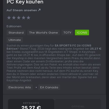
PC Key kaufen
Auf Steam ansehen
★
★
★
★
★
Editionen:
Standard
The World's Game
TOTY
ICONS
Ultimate
Suchst du einen günstigen Key für
EA SPORTS FC 26 ICONS
Edition
? Stand 7 Aug. 2026 liegt das niedrigste Angebot bei
25,27 €
bei Eneba, ausgewählt aus 13 Angeboten in 7 Shops. In Keyshops
geht es bei 25,27 € los, in offiziellen Shops bei . Auf dem PC gewinnt
der Keyshop in den meisten Vergleichen beim Preis, du kaufst dann
aber einen Code von einem Drittanbieter, prüfe also die
Aktivierungsregion. Das ist ein Paket, es enthält also mehr als einen
Titel. Prüfe vor dem Kauf, ob du Teile des Inhalts schon besitzt, denn
Pakete rechnen das nicht heraus. Auf dem PC kaufst du einen Key,
den du in Steam oder einem anderen Client aktivierst, und hier ist
der Markt am breitesten, denn über ein Viertel der Spiele hat ein
Keyshop-Angebot.
Electronic Arts
EA Canada
KEYSHOPS
OFFICIAL
25,27 €