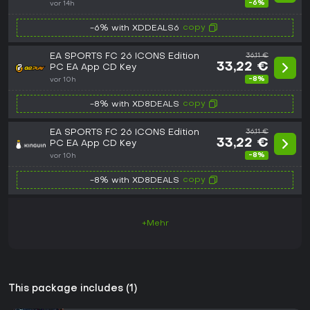
Key
-6%
vor 14h
copy
-6% with XDDEALS6
EA SPORTS FC 26 ICONS Edition
36,11 €
33,22 €
PC EA App CD Key
-8%
vor 10h
copy
-8% with XD8DEALS
EA SPORTS FC 26 ICONS Edition
36,11 €
33,22 €
PC EA App CD Key
-8%
vor 10h
copy
-8% with XD8DEALS
+Mehr
This package includes (1)