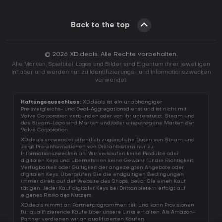
Back to the top
© 2026 XD.deals. Alle Rechte vorbehalten.
Alle Marken, Spieltitel, Logos und Bilder sind Eigentum ihrer jeweiligen
Inhaber und werden nur zu Identifizierungs- und Informationszwecken
verwendet.
Haftungsausschluss:
XD.deals ist ein unabhängiger
Preisvergleichs- und Deal-Aggregationsdienst und ist nicht mit
Valve Corporation verbunden oder von ihr unterstützt. Steam und
das Steam-Logo sind Marken und/oder eingetragene Marken der
Valve Corporation.
XD.deals verwendet öffentlich zugängliche Daten von Steam und
zeigt Preisinformationen von Drittanbietern nur zu
Informationszwecken an. Wir verkaufen keine Produkte oder
digitalen Keys und übernehmen keine Gewähr für die Richtigkeit,
Verfügbarkeit oder Gültigkeit der angezeigten Angebote oder
digitalen Keys. Überprüfen Sie die endgültigen Bedingungen
immer direkt auf der Website des Shops, bevor Sie einen Kauf
tätigen. Jeder Kauf digitaler Keys bei Drittanbietern erfolgt auf
eigenes Risiko des Nutzers.
XD.deals nimmt an Partnerprogrammen teil und kann Provisionen
für qualifizierende Käufe über unsere Links erhalten. Als Amazon-
Partner verdienen wir an qualifizierten Käufen.