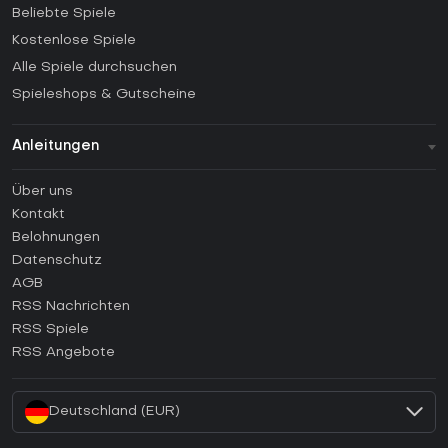
Beliebte Spiele
Kostenlose Spiele
Alle Spiele durchsuchen
Spieleshops & Gutscheine
Anleitungen
FAQ
Über uns
Anleitungen
Kontakt
Wie aktiviert man einen Steam CD Key?
Belohnungen
Wie aktiviert man einen Epic Games CD Key?
Datenschutz
AGB
Wie aktiviert man einen GOG CD Key?
RSS Nachrichten
Wie aktiviert man einen Ubisoft Connect CD Key?
RSS Spiele
Wie aktiviert man einen EA App CD Key?
RSS Angebote
Wie aktiviert man einen Battle.net CD Key?
Deutschland (EUR)