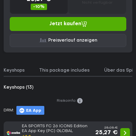
Nicht verfügbar
-10%
Jetzt kaufen
Preisverlauf anzeigen
Keyshops
This package includes
Über das Spie
Keyshops (13)
Risikoinfo:
DRM:
EA App
EA SPORTS FC 26 ICONS Edition
28,08 €
EA App Key (PC) GLOBAL
25,27 €