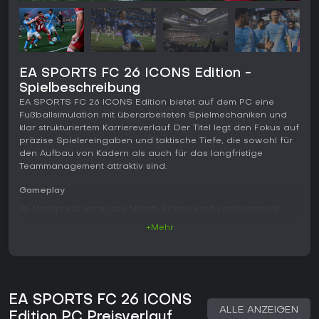
EA SPORTS FC 26 ICONS Edition -
Spielbeschreibung
EA SPORTS FC 26 ICONS Edition bietet auf dem PC eine
Fußballsimulation mit überarbeiteten Spielmechaniken und
klar strukturiertem Karriereverlauf. Der Titel legt den Fokus auf
präzise Spielereingaben und taktische Tiefe, die sowohl für
den Aufbau von Kadern als auch für das langfristige
Teammanagement attraktiv sind.
Gameplay
Im Mittelpunkt steht das Match-Erlebnis mit verbessertem
Dribbling, das mehr Kontrolle ermöglicht und weniger auf
+Mehr
Sprinten setzt. Pässe werden präziser, die KI positioniert sich
besser ohne Ball und sorgt für stabilere Defensivstrukturen.
Dank erweiterter Trainingsdaten agieren die Torhüter nun
konsistenter. Zwei voreingestellte Spielstile prägen das
Erlebnis: Der Competitive-Modus setzt auf schnelle
EA SPORTS FC 26 ICONS
Übergänge und flüssiges Spiel für direkte Duelle, während
ALLE ANZEIGEN
der Authentic-Modus das Tempo realistischer gestaltet,
Edition PC Preisverlauf