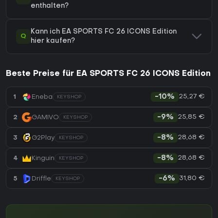
enthalten?
Kann ich EA SPORTS FC 26 ICONS Edition
Q
hier kaufen?
Beste Preise für EA SPORTS FC 26 ICONS Edition
25,27 €
1
Eneba
-10%
KEYSHOP
25,85 €
2
GAMIVO
-9%
KEYSHOP
28,68 €
3
G2Play
-8%
KEYSHOP
28,68 €
4
Kinguin
-8%
KEYSHOP
31,80 €
5
Driffle
-6%
KEYSHOP