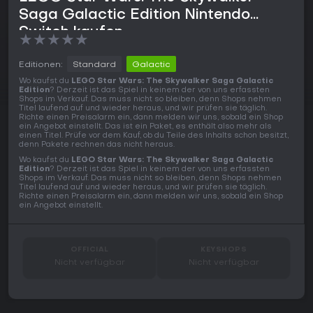
Saga Galactic Edition Nintendo
Switch kaufen
★
★
★
★
★
Editionen:
Standard
Galactic
Wo kaufst du
LEGO Star Wars: The Skywalker Saga Galactic
Edition
? Derzeit ist das Spiel in keinem der von uns erfassten
Shops im Verkauf. Das muss nicht so bleiben, denn Shops nehmen
Titel laufend auf und wieder heraus, und wir prüfen sie täglich.
Richte einen Preisalarm ein, dann melden wir uns, sobald ein Shop
ein Angebot einstellt. Das ist ein Paket, es enthält also mehr als
einen Titel. Prüfe vor dem Kauf, ob du Teile des Inhalts schon besitzt,
denn Pakete rechnen das nicht heraus.
Wo kaufst du
LEGO Star Wars: The Skywalker Saga Galactic
Edition
? Derzeit ist das Spiel in keinem der von uns erfassten
Shops im Verkauf. Das muss nicht so bleiben, denn Shops nehmen
Titel laufend auf und wieder heraus, und wir prüfen sie täglich.
Richte einen Preisalarm ein, dann melden wir uns, sobald ein Shop
ein Angebot einstellt.
OFFICIAL
KEYSHOPS
Nicht verfügbar
Nicht verfügbar