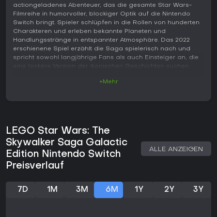
actiongeladenes Abenteuer, das die gesamte Star Wars-
Filmreihe in humorvoller, blockiger Optik auf die Nintendo
Switch bringt. Spieler schlüpfen in die Rollen von hunderten
Charakteren und erleben bekannte Planeten und
Handlungsstränge in entspannter Atmosphäre. Das 2022
erschienene Spiel erzählt die Saga spielerisch nach und
spricht sowohl langjährige Fans als auch Einsteiger an, die
eine lockere Version der ikonischen Geschichten suchen.
+Mehr
Gameplay
Im Mittelpunkt steht die Erkundung offener Welten voller
interaktiver Elemente. Mit den Charakteren springt man, baut
aus verstreuten Teilen Konstruktionen und liefert sich
einfache Kämpfe gegen Gegner. Die Kämpfe beschränken
LEGO Star Wars: The
sich auf grundlegende Angriffe wie Lichtschwert-Hiebe oder
Blaster-Schüsse und setzen eher auf Unterhaltung als auf
Skywalker Saga Galactic
Komplexität. Die Planeten bieten viele versteckte Ecken,
ALLE ANZEIGEN
Edition Nintendo Switch
Sammelobjekte und leichte Rätsel, bei denen man zwischen
Preisverlauf
verschiedenen Figuren wechseln muss. Um neue Wege und
Geheimnisse freizuschalten, lohnt es sich, Abschnitte mit
anderen Charakteren erneut zu spielen.
7D
1M
3M
6M
1Y
2Y
3Y
Charaktere lassen sich über ein Fertigkeiten-System
verbessern und erhalten so mehr Leben oder neue
Spezialfähigkeiten. Mit Raumschiffen reist man zwischen den