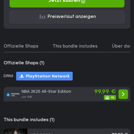
Jetzt kaufen
Preisverlauf anzeigen
Offizielle Shops
This bundle includes
Über das 
Offizielle Shops (1)
DRM:
PlayStation Network
99,99 €
NBA 2K25 All-Star Edition
vor 4W
This bundle includes (1)