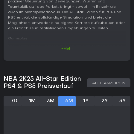
präziser Steuerung von Bewegungen, Würfen und
Teamtaktik auf das Parkett bringt - sowohl im Einzel- als
auch im Mehrspielermodus. Die All-Star Edition für PS4 und
PS5 enthält die vollständige Simulation und bietet die
Möglichkeit, entweder eine eigene Karriere aufzubauen oder
ein Franchise in realistischen Umgebungen zu leiten.
Gameplay
Die Spielmechanik basiert auf der ProPLAY-Technologie mit
+Mehr
Tausenden neuer Animationen für Dribbling, Pässe und
Defensivpositionen. Das überarbeitete Linke-Stick-Dribbling
ermöglicht feine Kontrolle bei Drives und Crossovers,
während Rhythm Shooting zeitlich präzise Eingaben für
konstante Treffer unter Druck belohnt. Die Verteidigung
NBA 2K25 All-Star Edition
wurde mit neuen Stick-Steuerungen für Cuts und
ALLE ANZEIGEN
Positionsspiel verbessert, ergänzt durch ein
PS4 & PS5 Preisverlauf
Ausdauersystem, das die Leistung über ganze Spiele oder
Viertel hinweg beeinflusst.
7D
1M
3M
6M
1Y
2Y
3Y
Im Trainingsbereich steht Learn 2K zur Verfügung, das
gezielte Übungen und Szenarien zur Verbesserung von
Wurftechnik oder defensivem Lesen bietet. Das Spiel
unterstützt Offline-Partien ebenso wie Online-Wettbewerbe
und passt sich unterschiedlichen Spielstilen auf PS4 und PS5
an. PS5-Spieler profitieren von höherer Grafikqualität und