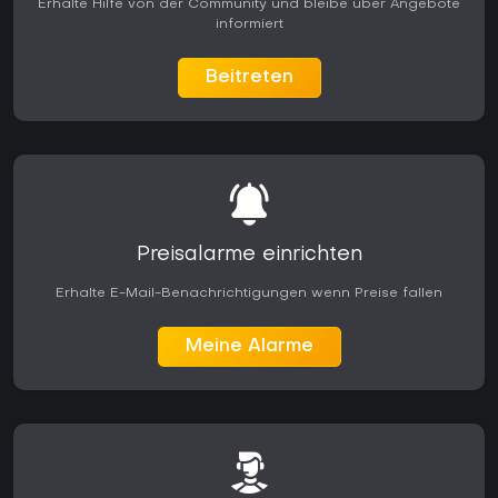
Erhalte Hilfe von der Community und bleibe über Angebote
MyCAREER und MyTEAM umfangreiche Tiefen, während
informiert
Franchise-Fans mit den MyNBA-Tools ausgedehnte
Spielzeiten erleben können.
Beitreten
Regelmäßige Saison-Updates halten die Modi mit frischem
Content und Balance-Anpassungen lebendig. Die Resonanz
lobt die starken Grundlagen der Simulation, weist aber auch
auf den Zeitaufwand für kompetitives Online-Spiel hin.
Basketball-Fans, die eine umfassende Mischung aus
Einzelspieler-Geschichten, Multiplayer-Events und
Management-Elementen suchen, finden über PS4 und PS5
hinweg anhaltenden Spielwert.
Preisalarme einrichten
Erhalte E-Mail-Benachrichtigungen wenn Preise fallen
Meine Alarme