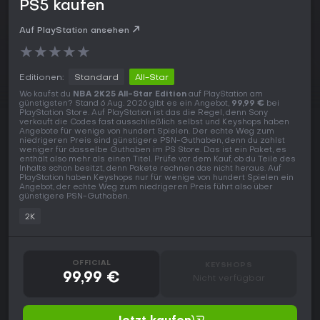
PS5 kaufen
Auf PlayStation ansehen
★
★
★
★
★
Editionen:
Standard
All-Star
Wo kaufst du
NBA 2K25 All-Star Edition
auf PlayStation am
günstigsten? Stand 6 Aug. 2026 gibt es ein Angebot,
99,99 €
bei
PlayStation Store. Auf PlayStation ist das die Regel, denn Sony
verkauft die Codes fast ausschließlich selbst und Keyshops haben
Angebote für wenige von hundert Spielen. Der echte Weg zum
niedrigeren Preis sind günstigere PSN-Guthaben, denn du zahlst
weniger für dasselbe Guthaben im PS Store. Das ist ein Paket, es
enthält also mehr als einen Titel. Prüfe vor dem Kauf, ob du Teile des
Inhalts schon besitzt, denn Pakete rechnen das nicht heraus. Auf
PlayStation haben Keyshops nur für wenige von hundert Spielen ein
Angebot, der echte Weg zum niedrigeren Preis führt also über
günstigere PSN-Guthaben.
2K
OFFICIAL
KEYSHOPS
99,99 €
Nicht verfügbar