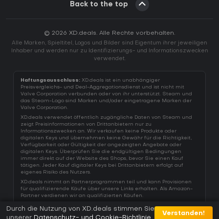
Back to the top
© 2026 XD.deals. Alle Rechte vorbehalten.
Alle Marken, Spieltitel, Logos und Bilder sind Eigentum ihrer jeweiligen
Inhaber und werden nur zu Identifizierungs- und Informationszwecken
verwendet.
Haftungsausschluss:
XD.deals ist ein unabhängiger
Preisvergleichs- und Deal-Aggregationsdienst und ist nicht mit
Valve Corporation verbunden oder von ihr unterstützt. Steam und
das Steam-Logo sind Marken und/oder eingetragene Marken der
Valve Corporation.
XD.deals verwendet öffentlich zugängliche Daten von Steam und
zeigt Preisinformationen von Drittanbietern nur zu
Informationszwecken an. Wir verkaufen keine Produkte oder
digitalen Keys und übernehmen keine Gewähr für die Richtigkeit,
Verfügbarkeit oder Gültigkeit der angezeigten Angebote oder
digitalen Keys. Überprüfen Sie die endgültigen Bedingungen
immer direkt auf der Website des Shops, bevor Sie einen Kauf
tätigen. Jeder Kauf digitaler Keys bei Drittanbietern erfolgt auf
eigenes Risiko des Nutzers.
XD.deals nimmt an Partnerprogrammen teil und kann Provisionen
für qualifizierende Käufe über unsere Links erhalten. Als Amazon-
Partner verdienen wir an qualifizierten Käufen.
Durch die Nutzung von XD.deals stimmen Sie
Verstanden!
unserer
Datenschutz- und Cookie-Richtlinie
.