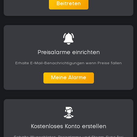
neuen Inhalten wie zusätzlichen Plätzen und Ranked-Events
Beitreten
hält das Spiel auch Monate nach dem Release aktuell.
Die Reaktionen loben vor allem die flüssigen Steuerung und
die Tiefe der Anpassungsmöglichkeiten. Wer Wert auf flexible
Schwierigkeitseinstellungen und den Aufbau eines eigenen
Golfers legt, findet hier passende Optionen. Sowohl für
schnelle Runden als auch für langfristige Karrierefortschritte
bieten lokale und online Modi geeignete Varianten. Das Spiel
richtet sich an Fans, die eine simulationsnahe Golferfahrung
Preisalarme einrichten
schätzen - besonders auf der PlayStation 5, wo Crossplay
die Matchmaking-Pools erweitert.
Erhalte E-Mail-Benachrichtigungen wenn Preise fallen
Meine Alarme
Kostenloses Konto erstellen