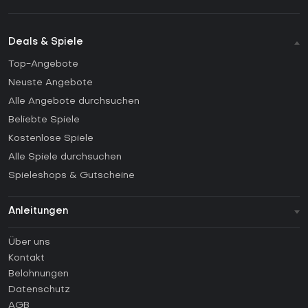
Deals & Spiele
Top-Angebote
Neuste Angebote
Alle Angebote durchsuchen
Beliebte Spiele
Kostenlose Spiele
Alle Spiele durchsuchen
Spieleshops & Gutscheine
Anleitungen
FAQ
Über uns
Anleitungen
Kontakt
Wie aktiviert man einen Steam CD Key?
Belohnungen
Wie aktiviert man einen Epic Games CD Key?
Datenschutz
AGB
Wie aktiviert man einen GOG CD Key?