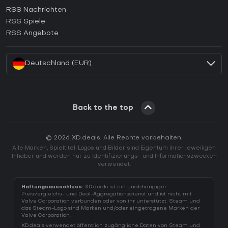
RSS Nachrichten
Wie aktiviert man einen Ubisoft Connect CD Key?
RSS Spiele
Wie aktiviert man einen EA App CD Key?
RSS Angebote
Wie aktiviert man einen Battle.net CD Key?
Deutschland (EUR)
Back to the top
© 2026 XD.deals. Alle Rechte vorbehalten.
Alle Marken, Spieltitel, Logos und Bilder sind Eigentum ihrer jeweiligen
Inhaber und werden nur zu Identifizierungs- und Informationszwecken
verwendet.
Haftungsausschluss:
XD.deals ist ein unabhängiger
Preisvergleichs- und Deal-Aggregationsdienst und ist nicht mit
Valve Corporation verbunden oder von ihr unterstützt. Steam und
das Steam-Logo sind Marken und/oder eingetragene Marken der
Valve Corporation.
XD.deals verwendet öffentlich zugängliche Daten von Steam und