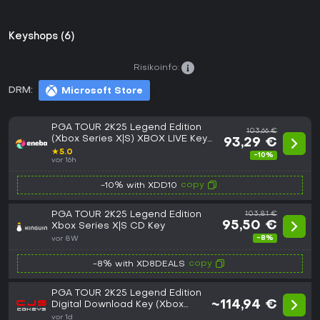
Keyshops (6)
Risikoinfo:
DRM:
Microsoft Store
PGA TOUR 2K25 Legend Edition
103,66 €
(Xbox Series X|S) XBOX LIVE Key
93,29 €
GLOBAL
★
5.0
-10%
vor 16h
copy
-10% with XDD10
PGA TOUR 2K25 Legend Edition
103,81 €
95,50 €
Xbox Series X|S CD Key
-8%
vor 8W
copy
-8% with XD8DEALS
PGA TOUR 2K25 Legend Edition
~114,94 €
Digital Download Key (Xbox
Series X|S): Europe (Europe)
vor 1d