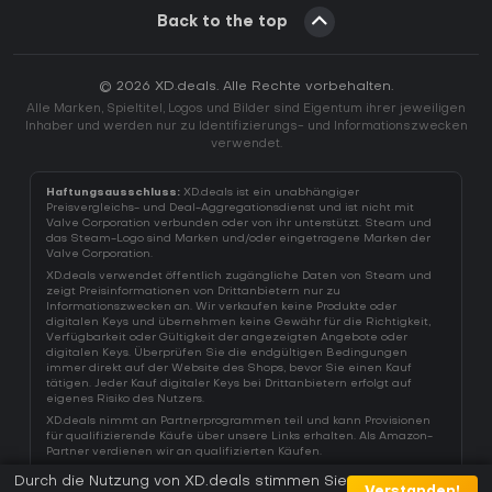
Back to the top
© 2026 XD.deals. Alle Rechte vorbehalten.
Alle Marken, Spieltitel, Logos und Bilder sind Eigentum ihrer jeweiligen
Inhaber und werden nur zu Identifizierungs- und Informationszwecken
verwendet.
Haftungsausschluss:
XD.deals ist ein unabhängiger
Preisvergleichs- und Deal-Aggregationsdienst und ist nicht mit
Valve Corporation verbunden oder von ihr unterstützt. Steam und
das Steam-Logo sind Marken und/oder eingetragene Marken der
Valve Corporation.
XD.deals verwendet öffentlich zugängliche Daten von Steam und
zeigt Preisinformationen von Drittanbietern nur zu
Informationszwecken an. Wir verkaufen keine Produkte oder
digitalen Keys und übernehmen keine Gewähr für die Richtigkeit,
Verfügbarkeit oder Gültigkeit der angezeigten Angebote oder
digitalen Keys. Überprüfen Sie die endgültigen Bedingungen
immer direkt auf der Website des Shops, bevor Sie einen Kauf
tätigen. Jeder Kauf digitaler Keys bei Drittanbietern erfolgt auf
eigenes Risiko des Nutzers.
XD.deals nimmt an Partnerprogrammen teil und kann Provisionen
für qualifizierende Käufe über unsere Links erhalten. Als Amazon-
Partner verdienen wir an qualifizierten Käufen.
Durch die Nutzung von XD.deals stimmen Sie
Verstanden!