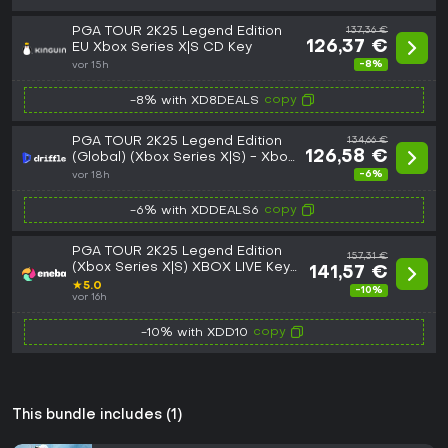
PGA TOUR 2K25 Legend Edition
137,36 €
126,37 €
EU Xbox Series X|S CD Key
-8%
vor 15h
copy
-8% with XD8DEALS
PGA TOUR 2K25 Legend Edition
134,66 €
126,58 €
(Global) (Xbox Series X|S) - Xbox
Live - Digital Key
-6%
vor 18h
copy
-6% with XDDEALS6
PGA TOUR 2K25 Legend Edition
157,31 €
(Xbox Series X|S) XBOX LIVE Key
141,57 €
EUROPE
★
5.0
-10%
vor 16h
copy
-10% with XDD10
This bundle includes (1)