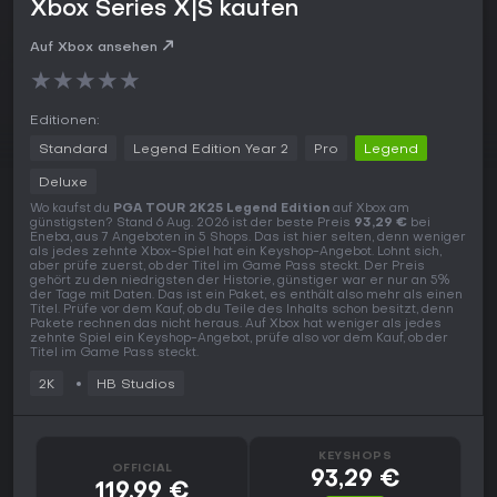
Xbox Series X|S kaufen
Auf Xbox ansehen
★
★
★
★
★
Editionen:
Standard
Legend Edition Year 2
Pro
Legend
Deluxe
Wo kaufst du
PGA TOUR 2K25 Legend Edition
auf Xbox am
günstigsten? Stand 6 Aug. 2026 ist der beste Preis
93,29 €
bei
Eneba, aus 7 Angeboten in 5 Shops. Das ist hier selten, denn weniger
als jedes zehnte Xbox-Spiel hat ein Keyshop-Angebot. Lohnt sich,
aber prüfe zuerst, ob der Titel im Game Pass steckt. Der Preis
gehört zu den niedrigsten der Historie, günstiger war er nur an 5%
der Tage mit Daten. Das ist ein Paket, es enthält also mehr als einen
Titel. Prüfe vor dem Kauf, ob du Teile des Inhalts schon besitzt, denn
Pakete rechnen das nicht heraus. Auf Xbox hat weniger als jedes
zehnte Spiel ein Keyshop-Angebot, prüfe also vor dem Kauf, ob der
Titel im Game Pass steckt.
2K
HB Studios
KEYSHOPS
OFFICIAL
93,29 €
119,99 €