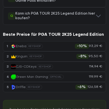
Game Pass enthalten?
Kann ich PGA TOUR 2K25 Legend Edition hier
Q
kaufen?
Beste Preise für PGA TOUR 2K25 Legend Edition
93,29 €
1
Eneba
-10%
KEYSHOP
95,50 €
2
Kinguin
-8%
KEYSHOP
114,94 €
3
CJS-CDKeys
KEYSHOP
119,99 €
4
Green Man Gaming
OFFICIAL
126,58 €
5
Driffle
-6%
KEYSHOP