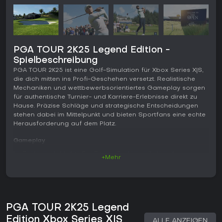
PGA TOUR 2K25 Legend Edition -
Spielbeschreibung
PGA TOUR 2K25 ist eine Golf-Simulation für Xbox Series X|S,
die dich mitten ins Profi-Geschehen versetzt. Realistische
Mechaniken und wettbewerbsorientiertes Gameplay sorgen
für authentische Turnier- und Karriere-Erlebnisse direkt zu
Hause. Präzise Schläge und strategische Entscheidungen
stehen dabei im Mittelpunkt und bieten Sportfans eine echte
Herausforderung auf dem Platz.
Gameplay
Im Zentrum steht das EvoSwing-System, mit dem du
+Mehr
Schwungbahn, Tempo und Kraft für jeden Schlag fein
einstellen kannst. Realistische Physik bestimmt Flugverhalten
und Rollverhalten auf unterschiedlichen Untergründen,
während visuelle Verbesserungen jeden Drive und jedes Putt
lebensecht wirken lassen. Verschiedene Schwungstile und
PGA TOUR 2K25 Legend
Trainingsoptionen helfen dir, deinen Stil zu verfeinern, und
durch Ausrüstungs-Upgrades verbesserst du deine Leistung
Edition Xbox Series X|S
ALLE ANZEIGEN