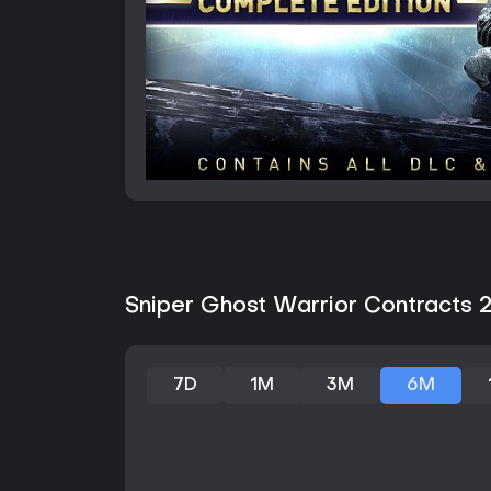
Sniper Ghost Warrior Contracts 
7D
1M
3M
6M