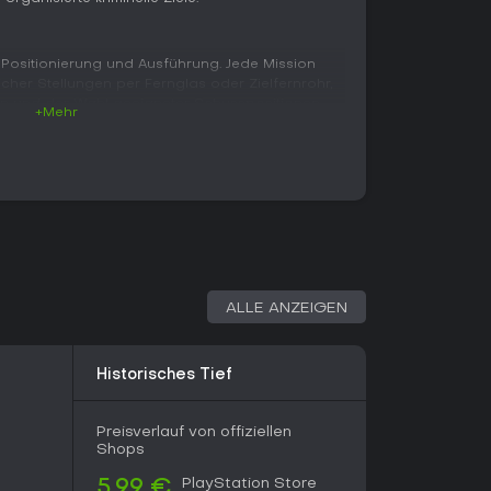
, Positionierung und Ausführung. Jede Mission
icher Stellungen per Fernglas oder Zielfernrohr,
n und der Wahl geeigneter Schusspositionen.
+Mehr
ichtigt Geschossabfall, Windrichtung und
ße Distanz detailliert dargestellt werden.
. Gegner lassen sich aus der Ferne lautlos
mit Nahkampfangriffen und Schalldämpfer
hrere Zugangswege, sodass sich Missionen
uch mit Nahkämpfen bewältigen lassen.
s ermöglichen unterschiedliche
d sind Geduld und Planung statt hektischem
ALLE ANZEIGEN
ert sich in zwei Missionstypen. Bei klassischen
Historisches Tief
in größeren offenen Gebieten, kombinieren
 Exfiltration und wechseln zwischen Sniping und
fträge beschränken das Spielfeld auf erhöhte
Preisverlauf von offiziellen
e über mehr als tausend Meter, die präzise
Shops
PlayStation Store
5,99 €