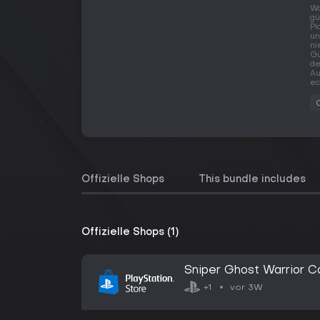
Wo
gü
Pl
un
ni
Gu
de
Au
ec
Offizielle Shops
This bundle includes
Offizielle Shops (1)
Sniper Ghost Warrior C
vor 3W
+1