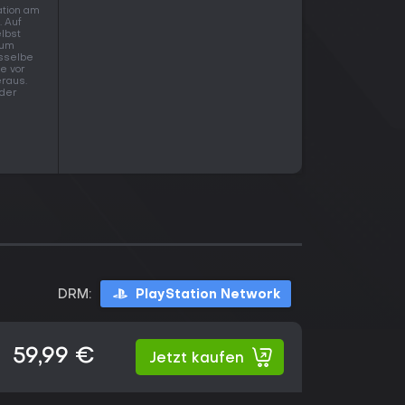
ation am
. Auf
elbst
zum
asselbe
fe vor
eraus.
 der
DRM:
PlayStation Network
59,99 €
Jetzt kaufen