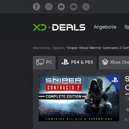
Angebote
S
Startseite
Spiele
Sniper Ghost Warrior Contracts 2 Com
PC
PS4 & PS5
Xbox One
S
E
Ed