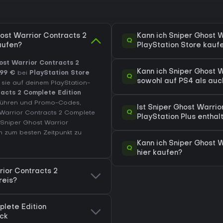
ost Warrior Contracts 2
Kann ich Sniper Ghost 
Q
aufen?
PlayStation Store kauf
ost Warrior Contracts 2
Kann ich Sniper Ghost 
,99 €
bei
PlayStation Store
Q
sowohl auf PS4 als auc
e sie auf deinem PlayStation-
acts 2 Complete Edition
Gebühren und Promo-Codes,
Ist Sniper Ghost Warrio
Q
Warrior Contracts 2 Complete
PlayStation Plus enthal
Sniper Ghost Warrior
 zum besten Zeitpunkt zu
Kann ich Sniper Ghost 
Q
hier kaufen?
rior Contracts 2
reis?
plete Edition
ick