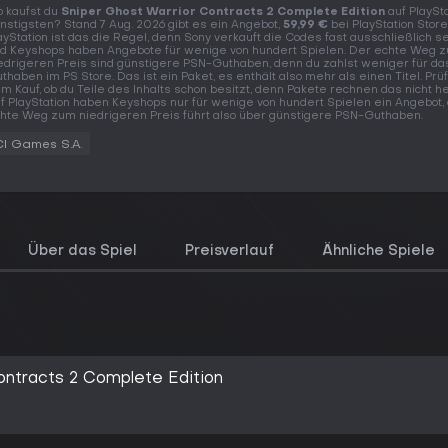
 kaufst du
Sniper Ghost Warrior Contracts 2 Complete Edition
auf PlaySt
nstigsten? Stand 7 Aug. 2026 gibt es ein Angebot,
59,99 €
bei PlayStation Store
ayStation ist das die Regel, denn Sony verkauft die Codes fast ausschließlich s
d Keyshops haben Angebote für wenige von hundert Spielen. Der echte Weg 
edrigeren Preis sind günstigere PSN-Guthaben, denn du zahlst weniger für d
thaben im PS Store. Das ist ein Paket, es enthält also mehr als einen Titel. Prü
m Kauf, ob du Teile des Inhalts schon besitzt, denn Pakete rechnen das nicht h
f PlayStation haben Keyshops nur für wenige von hundert Spielen ein Angebot,
hte Weg zum niedrigeren Preis führt also über günstigere PSN-Guthaben.
CI Games S.A.
Über das Spiel
Preisverlauf
Ähnliche Spiele
ontracts 2 Complete Edition