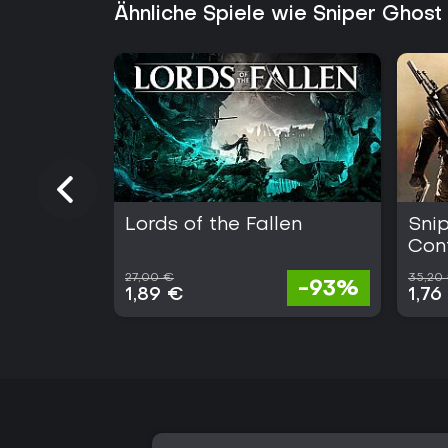
Ähnliche Spiele wie Sniper Ghos
Lords of the Fallen
Sni
Con
27,00 €
35,20
-93%
1,89 €
1,76