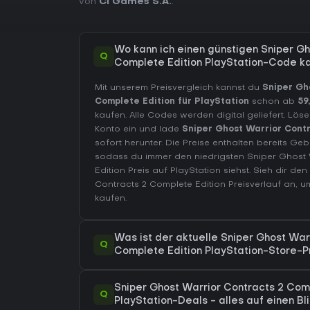
von
CI Games S.A.
.
Wo kann ich einen günstigen Sniper Gh
Q
Complete Edition PlayStation-Code k
Mit unserem Preisvergleich kannst du
Sniper Gh
Complete Edition für PlayStation
schon ab
59
kaufen. Alle Codes werden digital geliefert. Lös
Konto ein und lade
Sniper Ghost Warrior Contr
sofort herunter. Die Preise enthalten bereits 
sodass du immer den niedrigsten Sniper Ghost 
Edition Preis auf
PlayStation
siehst. Sieh dir den
Contracts 2 Complete Edition Preisverlauf
an, um
kaufen.
Was ist der aktuelle Sniper Ghost War
Q
Complete Edition PlayStation-Store-P
Sniper Ghost Warrior Contracts 2 Com
Q
PlayStation-Deals - alles auf einen Bl