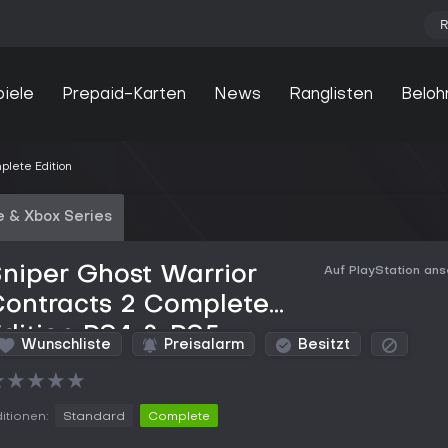
R
piele
Prepaid-Karten
News
Ranglisten
Beloh
plete Edition
 & Xbox Series
niper Ghost Warrior
Auf PlayStation an
Contracts 2 Complete
dition PS4 & PS5
Wunschliste
Preisalarm
Besitzt
kaufen
★
★
★
★
★
itionen:
Standard
Complete