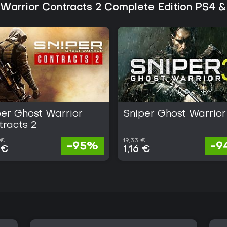
Nahkämpfen wechseln.
t Warrior Contracts 2 Complete Edition PS4 
In den Rezensionen werden die so
während der repetitive Missionsv
werden. Die Complete Edition fa
zusammen und eignet sich daher f
erleben möchten. Die Verfügbark
ermöglicht unkomplizierte Spiele
Insgesamt bietet das Spiel ein sp
Stealth-Titeln. Seine Stärken zei
denen Präzision und Planung im M
per Ghost Warrior
Sniper Ghost Warrior
tracts 2
 €
19,33 €
-95%
-9
 €
1,16 €