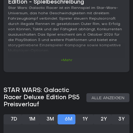
Edition - Spielbeschreibung
Star Wars: Galactic Racer ist ein Rennspiel im Star-Wars-
Universum, das hohe Geschwindigkeiten mit direktem
Fahrzeugkampf verbindet. Spieler steuern Repulsorcraft
durch illegale Rennen im gesetzlosen Outer Rim, wo Erfolg
von Können, Taktik und der Fähigkeit abhängt, Konkurrenten
auszuschalten. Das Spiel erscheint am 6. Oktober 2026 für
die PlayStation 5 und weitere Plattformen und bietet eine
storygetriebene Einzelspieler-Kampagne sowie kompetitive
Multiplayer-Optionen.
+Mehr
Gameplay
Im Mittelpunkt steht das Steuern verschiedener
Repulsorcraft-Klassen mit jeweils eigenen Physik- und
Handling-Eigenschaften. Landspeeder bieten Stabilität auf
langen Strecken, Speederbikes setzen auf Wendigkeit, Skim-
STAR WARS: Galactic
Speeder ermöglichen besondere Manöver und Podracer
liefern pure Kraft. Die Rennen führen über Planeten wie
Racer Deluxe Edition PS5
ALLE ANZEIGEN
Tatooine, Ando Prime, Lantaana und Sentinel I. Der Kampf ist
Preisverlauf
fest in die Rennen integriert: Schläge, Schubser und
Takedowns helfen, Positionen zu verbessern oder Gegner
auszuschalten. Ein runs-basiertes System lädt dazu ein,
7D
1M
3M
6M
1Y
2Y
3Y
Events mehrfach zu versuchen, während Fahrzeugwahl und
Upgrades individuelle Builds und Leistungen formen. Die
Kampagne folgt der Protagonistin Shade, einer