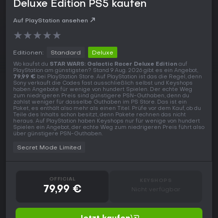
Deluxe Edition PS5 kaufen
Auf PlayStation ansehen
★
★
★
★
★
Editionen:
Standard
Deluxe
Wo kaufst du
STAR WARS: Galactic Racer Deluxe Edition
auf
PlayStation am günstigsten? Stand 9 Aug. 2026 gibt es ein Angebot,
79,99 €
bei PlayStation Store. Auf PlayStation ist das die Regel, denn
Sony verkauft die Codes fast ausschließlich selbst und Keyshops
haben Angebote für wenige von hundert Spielen. Der echte Weg
zum niedrigeren Preis sind günstigere PSN-Guthaben, denn du
zahlst weniger für dasselbe Guthaben im PS Store. Das ist ein
Paket, es enthält also mehr als einen Titel. Prüfe vor dem Kauf, ob du
Teile des Inhalts schon besitzt, denn Pakete rechnen das nicht
heraus. Auf PlayStation haben Keyshops nur für wenige von hundert
Spielen ein Angebot, der echte Weg zum niedrigeren Preis führt also
über günstigere PSN-Guthaben.
Secret Mode Limited
OFFICIAL
KEYSHOPS
79,99 €
Nicht verfügbar