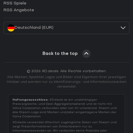
RSS Spiele
Wie aktiviert man einen EA App CD Key?
RSS Angebote
Wie aktiviert man einen Battle.net CD Key?
Deutschland (EUR)
Back to the top
© 2026 XD.deals. Alle Rechte vorbehalten.
Alle Marken, Spieltitel, Logos und Bilder sind Eigentum ihrer jeweiligen
Inhaber und werden nur zu Identifizierungs- und Informationszwecken
verwendet.
Haftungsausschluss:
XD.deals ist ein unabhängiger
Preisvergleichs- und Deal-Aggregationsdienst und ist nicht mit
Valve Corporation verbunden oder von ihr unterstützt. Steam und
das Steam-Logo sind Marken und/oder eingetragene Marken der
Valve Corporation.
XD.deals verwendet öffentlich zugängliche Daten von Steam und
zeigt Preisinformationen von Drittanbietern nur zu
Informationszwecken an. Wir verkaufen keine Produkte oder