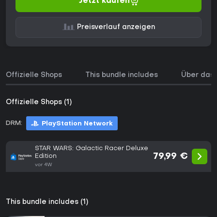
Jetzt kaufen
Preisverlauf anzeigen
Offizielle Shops
This bundle includes
Über das 
Offizielle Shops (1)
DRM:
PlayStation Network
STAR WARS: Galactic Racer Deluxe
79,99 €
Edition
vor 4W
This bundle includes (1)