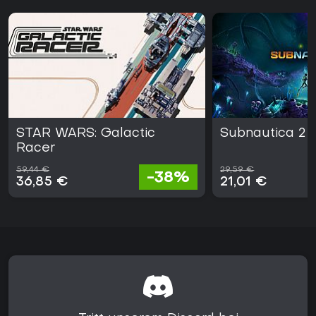
für alle, die eine fokussierte, skillbasierte Konkurrenz ohne
offene Welt erkunden möchten.
STAR WARS: Galactic
Subnautica 2
Racer
59,44 €
29,59 €
-38%
36,85 €
21,01 €