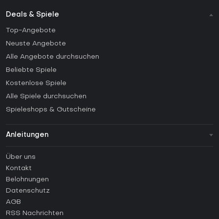
Deals & Spiele
Top-Angebote
Neuste Angebote
Alle Angebote durchsuchen
Beliebte Spiele
Kostenlose Spiele
Alle Spiele durchsuchen
Spieleshops & Gutscheine
Anleitungen
FAQ
Über uns
Anleitungen
Kontakt
Wie aktiviert man einen Steam CD Key?
Belohnungen
Wie aktiviert man einen Epic Games CD Key?
Datenschutz
AGB
Wie aktiviert man einen GOG CD Key?
RSS Nachrichten
Wie aktiviert man einen Ubisoft Connect CD Key?