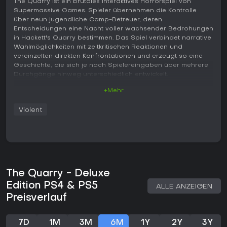
The Quarry ist ein brutales interaktives Horrorspiel von
Supermassive Games. Spieler übernehmen die Kontrolle
über neun jugendliche Camp-Betreuer, deren
Entscheidungen eine Nacht voller wachsender Bedrohungen
in Hackett's Quarry bestimmen. Das Spiel verbindet narrative
Wahlmöglichkeiten mit zeitkritischen Reaktionen und
vereinzelten direkten Konfrontationen und erzeugt so eine
Geschichte, die sich je nach Spielereingaben über mehrere
Durchgänge hinweg unterschiedlich entwickelt.
+Mehr
Gameplay
Im Zentrum stehen Dialogentscheidungen, die die
Violent
Persönlichkeitsmerkmale und Beziehungen der Betreuer
prägen. Diese Wahlmöglichkeiten beeinflussen den Verlauf
der Ereignisse und bestimmen, welche Charaktere
Begegnungen mit feindlichen Kräften überleben. Quick-Time-
Events erfordern präzise Tasteneingaben in angespannten
Sequenzen, während blitzschnelle Entscheidungsprompts
unmittelbare Reaktionen auf sich entwickelnde Gefahren
The Quarry - Deluxe
verlangen. Kämpfe kommen nur begrenzt vor, etwa beim
Edition PS4 & PS5
ALLE ANZEIGEN
Einsatz von Schusswaffen wie einer Schrotflinte, wenn
Preisverlauf
Bedrohungen näher rücken.
Barrierefreiheitsoptionen ermöglichen es, Timer für
7D
1M
3M
6M
1Y
2Y
3Y
Entscheidungen anzupassen, Button-Mashing-