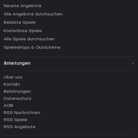
Neuste Angebote
Alle Angebote durchsuchen
Beliebte Spiele
Kostenlose Spiele
Alle Spiele durchsuchen
Spieleshops & Gutscheine
Anleitungen
FAQ
Über uns
Anleitungen
Kontakt
Wie aktiviert man einen Steam CD Key?
Belohnungen
Wie aktiviert man einen Epic Games CD Key?
Datenschutz
AGB
Wie aktiviert man einen GOG CD Key?
RSS Nachrichten
Wie aktiviert man einen Ubisoft Connect CD Key?
RSS Spiele
Wie aktiviert man einen EA App CD Key?
RSS Angebote
Wie aktiviert man einen Battle.net CD Key?