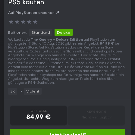
PS5 kaufen
Auf PlayStation ansehen
★
★
★
★
★
Editionen:
Standard
Deluxe
Wo kaufst du
The Quarry - Deluxe Edition
auf PlayStation am
günstigsten? Stand 10 Aug. 2026 gibt es ein Angebot,
84,99 €
bei
PlayStation Store. Auf PlayStation ist das die Regel, denn Sony
verkauft die Codes fast ausschließlich selbst und Keyshops haben
Angebote für wenige von hundert Spielen. Der echte Weg zum
niedrigeren Preis sind günstigere PSN-Guthaben, denn du zahlst
weniger für dasselbe Guthaben im PS Store. Das ist ein Paket, es
enthält also mehr als einen Titel. Prüfe vor dem Kauf, ob du Teile des
Inhalts schon besitzt, denn Pakete rechnen das nicht heraus. Auf
PlayStation haben Keyshops nur für wenige von hundert Spielen ein
Angebot, der echte Weg zum niedrigeren Preis führt also über
günstigere PSN-Guthaben.
2K
Violent
OFFICIAL
KEYSHOPS
84,99 €
Nicht verfügbar