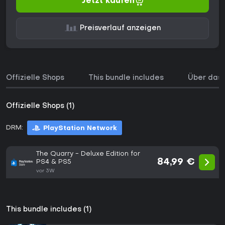
Jetzt kaufen
Preisverlauf anzeigen
Offizielle Shops
This bundle includes
Über das 
Offizielle Shops (1)
DRM:
PlayStation Network
The Quarry - Deluxe Edition for
84,99 €
PS4 & PS5
vor 3W
This bundle includes (1)