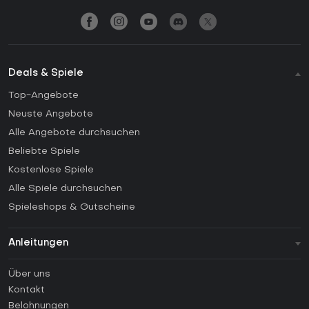
Deals & Spiele
Top-Angebote
Neuste Angebote
Alle Angebote durchsuchen
Beliebte Spiele
Kostenlose Spiele
Alle Spiele durchsuchen
Spieleshops & Gutscheine
Anleitungen
FAQ
Über uns
Anleitungen
Kontakt
Wie aktiviert man einen Steam CD Key?
Belohnungen