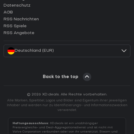
Wie aktiviert man einen Epic Games CD Key?
Datenschutz
AGB
Wie aktiviert man einen GOG CD Key?
RSS Nachrichten
Wie aktiviert man einen Ubisoft Connect CD Key?
RSS Spiele
Wie aktiviert man einen EA App CD Key?
RSS Angebote
Wie aktiviert man einen Battle.net CD Key?
Deutschland (EUR)
Back to the top
© 2026 XD.deals. Alle Rechte vorbehalten.
Alle Marken, Spieltitel, Logos und Bilder sind Eigentum ihrer jeweiligen
Inhaber und werden nur zu Identifizierungs- und Informationszwecken
verwendet.
Haftungsausschluss:
XD.deals ist ein unabhängiger
Preisvergleichs- und Deal-Aggregationsdienst und ist nicht mit
Valve Corporation verbunden oder von ihr unterstützt. Steam und