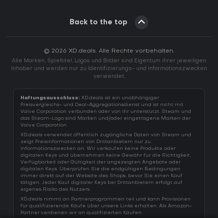
Back to the top
© 2026 XD.deals. Alle Rechte vorbehalten.
Alle Marken, Spieltitel, Logos und Bilder sind Eigentum ihrer jeweiligen
Inhaber und werden nur zu Identifizierungs- und Informationszwecken
verwendet.
Haftungsausschluss:
XD.deals ist ein unabhängiger
Preisvergleichs- und Deal-Aggregationsdienst und ist nicht mit
Valve Corporation verbunden oder von ihr unterstützt. Steam und
das Steam-Logo sind Marken und/oder eingetragene Marken der
Valve Corporation.
XD.deals verwendet öffentlich zugängliche Daten von Steam und
zeigt Preisinformationen von Drittanbietern nur zu
Informationszwecken an. Wir verkaufen keine Produkte oder
digitalen Keys und übernehmen keine Gewähr für die Richtigkeit,
Verfügbarkeit oder Gültigkeit der angezeigten Angebote oder
digitalen Keys. Überprüfen Sie die endgültigen Bedingungen
immer direkt auf der Website des Shops, bevor Sie einen Kauf
tätigen. Jeder Kauf digitaler Keys bei Drittanbietern erfolgt auf
eigenes Risiko des Nutzers.
XD.deals nimmt an Partnerprogrammen teil und kann Provisionen
für qualifizierende Käufe über unsere Links erhalten. Als Amazon-
Partner verdienen wir an qualifizierten Käufen.