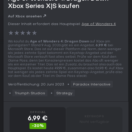
Xbox Series X|S kaufen
Auf Xbox ansehen
Dieser Inhalt erfordert das Hauptspiel:
Age of Wonders 4
★
★
★
★
★
Wo kaufst du
Age of Wonders 4: Dragon Dawn
auf Xbox am
günstigsten? Stand 9 Aug. 2026 gibt es ein Angebot,
6,99 €
bei
Microsoft Store. Das ist auf dieser Plattform die Norm, denn weniger
als jedes zehnte Spiel bekommt ein Keyshop-Angebot und der
Microsoft Store verkauft fast alles selbst. Prüfe vor dem Kauf den
Game Pass, denn bei Konsolenpreisen kostet das Abo oft weniger
als ein einzelner Titel. Das ist ein Zusatz, du brauchst also auch das
Hauptspiel. Es kostet heute 49,99 €, zusammen also 56,98 €. Auf Xbox
hat weniger als jedes zehnte Spiel ein Keyshop-Angebot, prüfe also
vor dem Kauf, ob der Titel im Game Pass steckt.
Veröffentlichung: 20 Juni 2023
Paradox Interactive
Triumph Studios
Strategy
OFFICIAL
KEYSHOPS
6,99 €
Nicht verfügbar
-30%