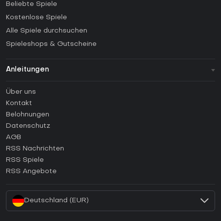
Beliebte Spiele
Kostenlose Spiele
Alle Spiele durchsuchen
Spieleshops & Gutscheine
Anleitungen
FAQ
Über uns
Anleitungen
Kontakt
Wie aktiviert man einen Steam CD Key?
Belohnungen
Wie aktiviert man einen Epic Games CD Key?
Datenschutz
AGB
Wie aktiviert man einen GOG CD Key?
RSS Nachrichten
Wie aktiviert man einen Ubisoft Connect CD Key?
RSS Spiele
Wie aktiviert man einen EA App CD Key?
RSS Angebote
Wie aktiviert man einen Battle.net CD Key?
Deutschland (EUR)