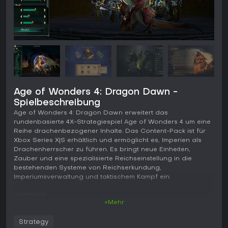
Age of Wonders 4: Dragon Dawn -
Spielbeschreibung
Age of Wonders 4: Dragon Dawn erweitert das
rundenbasierte 4X-Strategiespiel Age of Wonders 4 um eine
Reihe drachenbezogener Inhalte. Das Content-Pack ist für
Xbox Series X|S erhältlich und ermöglicht es, Imperien als
Drachenherrscher zu führen. Es bringt neue Einheiten,
Zauber und eine spezialisierte Reichseinstellung in die
bestehenden Systeme von Reichserkundung,
Imperiumsverwaltung und taktischem Kampf ein.
Gameplay
+Mehr
Im Mittelpunkt steht der Aufbau und die Expansion einer
Fraktion in prozedural generierten oder vordefinierten
Strategy
Reichen. Spieler verwalten Ressourcen, erforschen