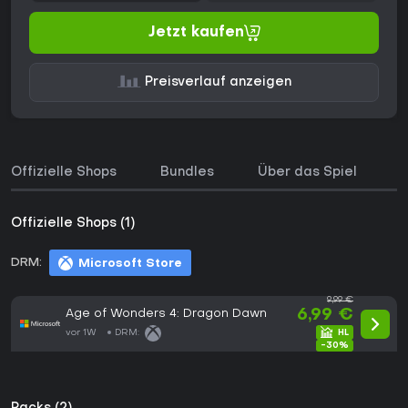
Jetzt kaufen
Preisverlauf anzeigen
Offizielle Shops
Bundles
Über das Spiel
P
Offizielle Shops (1)
DRM:
Microsoft Store
9,99 €
Age of Wonders 4: Dragon Dawn
6,99 €
vor 1W
DRM:
-30%