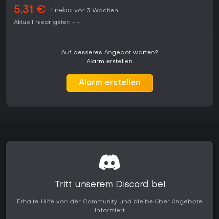
und Komfortverbesserungen machen es zu einer
5,31 €
Eneba
vor 3 Wochen
verfeinerten Version für alle, die charakterstarke
Piratengeschichten auf aktueller Hardware erleben möchten.
Aktuell niedrigster:
-
-
Das Vorverkaufsinteresse deutet auf starke Nachfrage vor
dem Release am 9. Juli 2026 für die PS5 hin.
Auf besseres Angebot warten?
Alarm erstellen.
Alarm erstellen
Tritt unserem Discord bei
Erhalte Hilfe von der Community und bleibe über Angebote
informiert