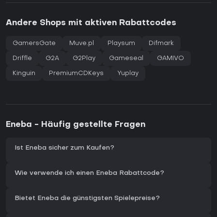
Andere Shops mit aktiven Rabattcodes
GamersGate
Muve.pl
Playsum
Difmark
Driffle
G2A
G2Play
Gameseal
GAMIVO
Kinguin
PremiumCDKeys
Yuplay
Eneba - Häufig gestellte Fragen
Ist Eneba sicher zum Kaufen?
Wie verwende ich einen Eneba Rabattcode?
Bietet Eneba die günstigsten Spielepreise?