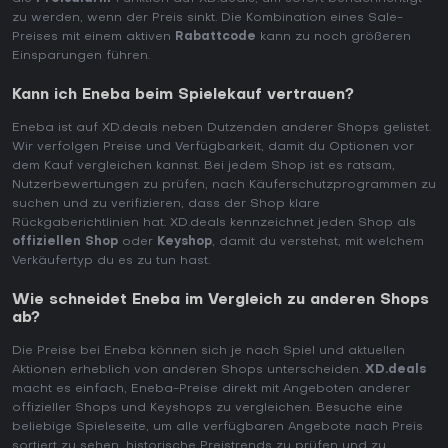
zu werden, wenn der Preis sinkt. Die Kombination eines Sale-
Preises mit einem aktiven
Rabattcode
kann zu noch größeren
Einsparungen führen.
Kann ich Eneba beim Spielekauf vertrauen?
Eneba ist auf XD.deals neben Dutzenden anderer Shops gelistet.
Wir verfolgen Preise und Verfügbarkeit, damit du Optionen vor
dem Kauf vergleichen kannst. Bei jedem Shop ist es ratsam,
Nutzerbewertungen zu prüfen, nach Käuferschutzprogrammen zu
suchen und zu verifizieren, dass der Shop klare
Rückgaberichtlinien hat. XD.deals kennzeichnet jeden Shop als
offiziellen Shop
oder
Keyshop
, damit du verstehst, mit welchem
Verkäufertyp du es zu tun hast.
Wie schneidet Eneba im Vergleich zu anderen Shops
ab?
Die Preise bei Eneba können sich je nach Spiel und aktuellen
Aktionen erheblich von anderen Shops unterscheiden.
XD.deals
macht es einfach, Eneba-Preise direkt mit Angeboten anderer
offizieller Shops und Keyshops zu vergleichen. Besuche eine
beliebige Spieleseite, um alle verfügbaren Angebote nach Preis
sortiert zu sehen, historische Preistrends zu prüfen und zu