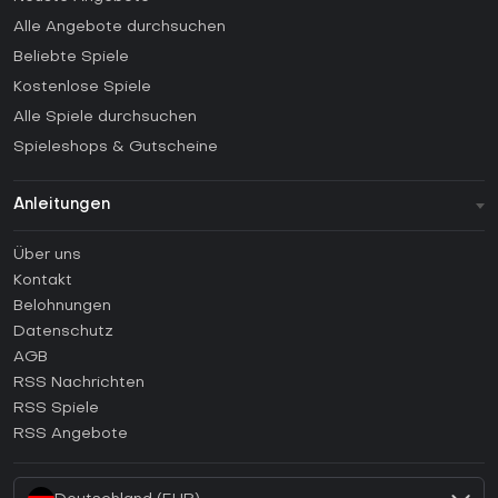
Alle Angebote durchsuchen
Beliebte Spiele
Kostenlose Spiele
Alle Spiele durchsuchen
Spieleshops & Gutscheine
Anleitungen
FAQ
Über uns
Anleitungen
Kontakt
Wie aktiviert man einen Steam CD Key?
Belohnungen
Wie aktiviert man einen Epic Games CD Key?
Datenschutz
AGB
Wie aktiviert man einen GOG CD Key?
RSS Nachrichten
Wie aktiviert man einen Ubisoft Connect CD Key?
RSS Spiele
Wie aktiviert man einen EA App CD Key?
RSS Angebote
Wie aktiviert man einen Battle.net CD Key?