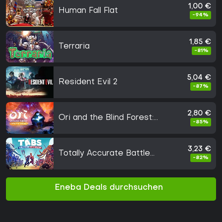
1,00 €
Human Fall Flat
-94%
1,85 €
Terraria
-81%
5,04 €
Resident Evil 2
-87%
2,80 €
Ori and the Blind Forest:
-85%
Definitive Edition
3,23 €
Totally Accurate Battle
-82%
Simulator
Eneba Deals durchsuchen