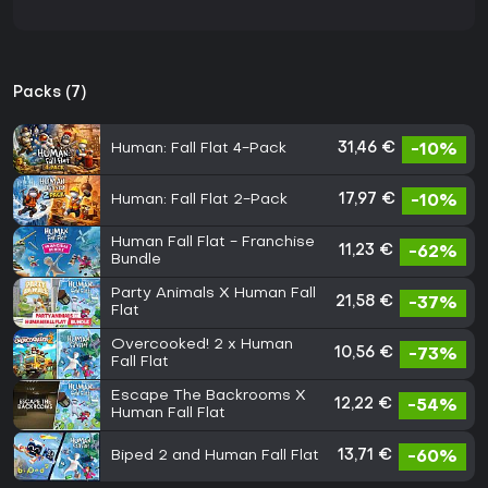
Packs (7)
Human: Fall Flat 4-Pack
31,46 €
-10%
Human: Fall Flat 2-Pack
17,97 €
-10%
Human Fall Flat - Franchise
11,23 €
-62%
Bundle
Party Animals X Human Fall
21,58 €
-37%
Flat
Overcooked! 2 x Human
10,56 €
-73%
Fall Flat
Escape The Backrooms X
12,22 €
-54%
Human Fall Flat
Biped 2 and Human Fall Flat
13,71 €
-60%