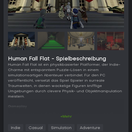
Human Fall Flat - Spielbeschreibung
Human Fall Flat ist ein physikbasierter Platformer, der Indie-
Charme mit entspanntem Puzzle-Lösen in einem
simulationsartigen Abenteuer verbindet. Für den PC
veröffentlicht, versetzt das Spiel Spieler in surreale
Traumwelten, in denen wackelige Figuren knifflige
Umgebungen durch clevere Physik- und Objektmanipulation
meistern.
Gameplay
Im Kern von Human Fall Flat geht es darum, eine schlaffe,
+Mehr
anpassbare Menschfigur aus der Third-Person-Perspektive
zu steuern. Mit unabhängig nutzbaren Armen greifen Spieler
Indie
Casual
Simulation
Adventure
zu, klettern und interagieren mit der Umgebung - was zu