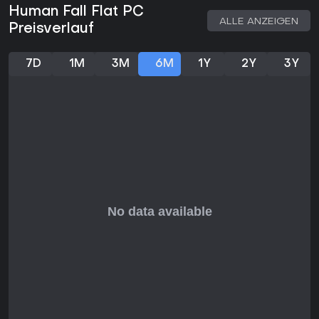
Human Fall Flat PC
ALLE ANZEIGEN
Preisverlauf
7D
1M
3M
6M
1Y
2Y
3Y