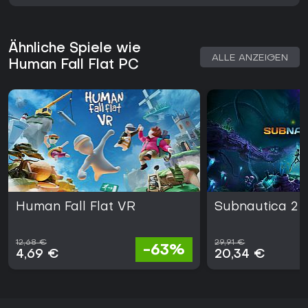
Ähnliche Spiele wie
ALLE ANZEIGEN
Human Fall Flat PC
Human Fall Flat VR
Subnautica 2
12,68 €
29,91 €
-63%
4,69 €
20,34 €