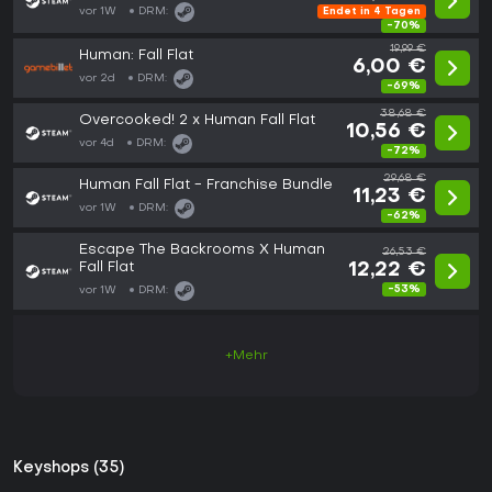
vor 1W
DRM:
Endet in 4 Tagen
-70%
19,99 €
Human: Fall Flat
6,00 €
vor 2d
DRM:
-69%
38,68 €
Overcooked! 2 x Human Fall Flat
10,56 €
vor 4d
DRM:
-72%
29,68 €
Human Fall Flat - Franchise Bundle
11,23 €
vor 1W
DRM:
-62%
Escape The Backrooms X Human
26,53 €
Fall Flat
12,22 €
-53%
vor 1W
DRM:
+Mehr
Keyshops (35)