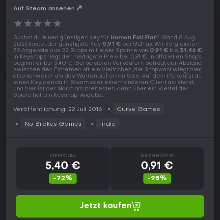
Auf Steam ansehen
★
★
★
★
★
Suchst du einen günstigen Key für
Human Fall Flat
? Stand 8 Aug.
2026 kostet der günstigste Key
0,91 €
bei G2Play. Wir vergleichen
52 Angebote aus 22 Shops mit einer Spanne von
0,91 €
bis
31,46 €
.
In Keyshops liegt der niedrigste Preis bei 0,91 €, in offiziellen Shops
beginnt er bei 5,40 €. Bei so vielen Verkäufern beträgt der Abstand
zwischen den Extremen oft ein Vielfaches, die Shopwahl wiegt hier
also schwerer als das Warten auf einen Sale. Auf dem PC kaufst du
einen Key, den du in Steam oder einem anderen Client aktivierst,
und hier ist der Markt am breitesten, denn über ein Viertel der
Spiele hat ein Keyshop-Angebot.
Veröffentlichung: 22 Juli 2016
Curve Games
No Brakes Games
Indie
OFFICIAL
KEYSHOPS
5,40 €
0,91 €
-72%
-95%
Jetzt kaufen