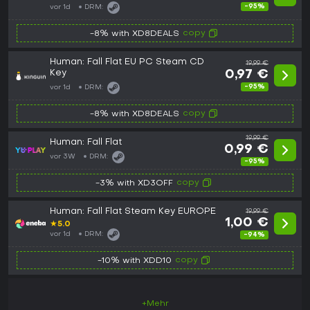
-95%
vor 1d
DRM:
copy
-8% with XD8DEALS
Human: Fall Flat EU PC Steam CD
19,99 €
Key
0,97 €
-95%
vor 1d
DRM:
copy
-8% with XD8DEALS
19,99 €
Human: Fall Flat
0,99 €
vor 3W
DRM:
-95%
copy
-3% with XD3OFF
Human: Fall Flat Steam Key EUROPE
19,99 €
1,00 €
★
5.0
vor 1d
DRM:
-94%
copy
-10% with XDD10
+Mehr