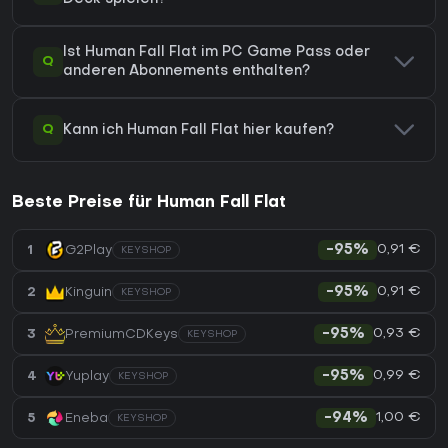
Ist Human Fall Flat im PC Game Pass oder
Q
anderen Abonnements enthalten?
Q
Kann ich Human Fall Flat hier kaufen?
Beste Preise für Human Fall Flat
0,91 €
1
G2Play
-95%
KEYSHOP
0,91 €
2
Kinguin
-95%
KEYSHOP
0,93 €
3
PremiumCDKeys
-95%
KEYSHOP
0,99 €
4
Yuplay
-95%
KEYSHOP
1,00 €
5
Eneba
-94%
KEYSHOP