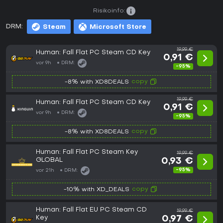
Risikoinfo:
DRM:
Steam
Microsoft Store
19,99 €
Human: Fall Flat PC Steam CD Key
0,91 €
vor 9h
DRM:
-95%
copy
-8% with XD8DEALS
19,99 €
Human: Fall Flat PC Steam CD Key
0,91 €
vor 9h
DRM:
-95%
copy
-8% with XD8DEALS
Human: Fall Flat PC Steam Key
19,99 €
GLOBAL
0,93 €
-95%
vor 21h
DRM:
copy
-10% with XD_DEALS
Human: Fall Flat EU PC Steam CD
19,99 €
Key
0,97 €