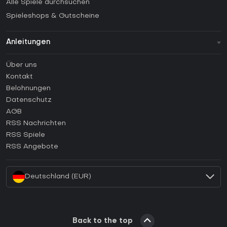
Alle Spiele durchsuchen
Spieleshops & Gutscheine
Anleitungen
FAQ
Über uns
Anleitungen
Kontakt
Wie aktiviert man einen Steam CD Key?
Belohnungen
Wie aktiviert man einen Epic Games CD Key?
Datenschutz
AGB
Wie aktiviert man einen GOG CD Key?
RSS Nachrichten
Wie aktiviert man einen Ubisoft Connect CD Key?
RSS Spiele
Wie aktiviert man einen EA App CD Key?
RSS Angebote
Wie aktiviert man einen Battle.net CD Key?
Deutschland (EUR)
Back to the top