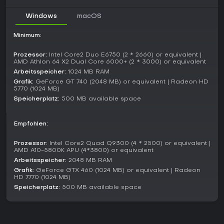
Skins inspiriert von Dave the Diver. Insgesamt umfasst es
inzwischen 31 offizielle Levels plus über 5.000
Windows
macOS
communitygefertigte. Die aktive Weiterentwicklung und die
engagierte Workshop-Community halten den Titel frisch.
Minimum:
Lohnt es sich?
Prozessor:
Intel Core2 Duo E6750 (2 * 2660) or equivalent |
Mit einer „Very Positive"-Bewertung und 95 % positiven
AMD Athlon 64 X2 Dual Core 6000+ (2 * 3000) or equivalent
Stimmen aus über 171.000 Nutzerrezensionen überzeugt
Arbeitsspeicher:
1024 MB RAM
Human Fall Flat durch humorvolle Physik und wiederholbare
Grafik:
GeForce GT 740 (2048 MB) or equivalent | Radeon HD
Rätsel. Kritiker vergaben gemischte Noten um die 68 von 100
5770 (1024 MB)
Punkten und lobten die komischen Animationen sowie das
Speicherplatz:
500 MB available space
Co-op-Potenzial, kritisierten aber vereinzelt die Steuerung.
Wer leichte Indie-Abenteuer mit Freunden mag oder Physik-
Experimente im entspannten Rahmen, findet hier dank
Empfohlen:
kontinuierlicher Updates und umfangreichem Community-
Inhalt echten Spielspaß. Auch Solo-Spieler kommen auf ihre
Prozessor:
Intel Core2 Quad Q9300 (4 * 2500) or equivalent |
AMD A10-5800K APU (4*3800) or equivalent
Kosten, doch Multiplayer hebt das Erlebnis auf ein neues
Level.
Arbeitsspeicher:
2048 MB RAM
Grafik:
GeForce GTX 460 (1024 MB) or equivalent | Radeon
HD 7770 (1024 MB)
Speicherplatz:
500 MB available space