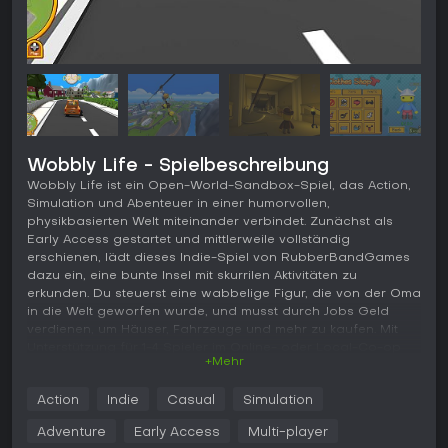
Wobbly Life - Spielbeschreibung
Wobbly Life ist ein Open-World-Sandbox-Spiel, das Action,
Simulation und Abenteuer in einer humorvollen,
physikbasierten Welt miteinander verbindet. Zunächst als
Early Access gestartet und mittlerweile vollständig
erschienen, lädt dieses Indie-Spiel von RubberBandGames
dazu ein, eine bunte Insel mit skurrilen Aktivitäten zu
erkunden. Du steuerst eine wabbelige Figur, die von der Oma
in die Welt geworfen wurde, und musst durch Jobs Geld
verdienen, um Häuser, Fahrzeuge und mehr zu kaufen. Mit
Unterstützung für 1-4 Spieler im Online- oder Local-Co-op
+Mehr
setzt es auf Erkundung, Mini-Games und kooperativen Spaß
in einer tropischen Umgebung voller Geheimnisse.
Action
Indie
Casual
Simulation
Gameplay
Adventure
Early Access
Multi-player
Im Kern von Wobbly Life stehen freie Erkundung und