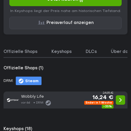
In Keyshops liegt der Preis nahe am historischen Tiefstand.
Preisverlauf anzeigen
Offizielle Shops
Keyshops
DLCs
Über das
Offizielle Shops (1)
DRM:
Steam
24,99 €
Wobbly Life
16,24 €
vor 6d
DRM:
Endet in 1 Woche
-35%
Keyshops (18)