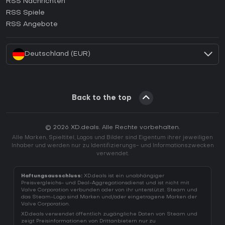
RSS Nachrichten
Wie aktiviert man einen Ubisoft Connect CD Key?
RSS Spiele
Wie aktiviert man einen EA App CD Key?
RSS Angebote
Wie aktiviert man einen Battle.net CD Key?
Deutschland (EUR)
Back to the top
© 2026 XD.deals. Alle Rechte vorbehalten.
Alle Marken, Spieltitel, Logos und Bilder sind Eigentum ihrer jeweiligen
Inhaber und werden nur zu Identifizierungs- und Informationszwecken
verwendet.
Haftungsausschluss:
XD.deals ist ein unabhängiger
Preisvergleichs- und Deal-Aggregationsdienst und ist nicht mit
Valve Corporation verbunden oder von ihr unterstützt. Steam und
das Steam-Logo sind Marken und/oder eingetragene Marken der
Valve Corporation.
XD.deals verwendet öffentlich zugängliche Daten von Steam und
zeigt Preisinformationen von Drittanbietern nur zu