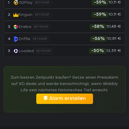
10,11 €
1
G2Play
-59%
KEYSHOP
10,11 €
2
Kinguin
-59%
KEYSHOP
10,48 €
3
Eneba
-58%
KEYSHOP
10,81 €
4
Driffle
-56%
KEYSHOP
12,39 €
5
Loaded
-50%
KEYSHOP
Zum besten Zeitpunkt kaufen? Setze einen Preisalarm
auf XD.deals und werde benachrichtigt, wenn Wobbly
Life sein nächstes historisches Tief erreicht.
Alarm erstellen