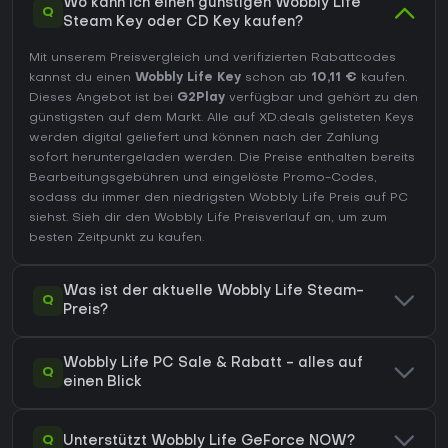
Wo kann ich einen günstigen Wobbly Life
Q
Steam Key oder CD Key kaufen?
Mit unserem Preisvergleich und verifizierten Rabattcodes
kannst du einen
Wobbly Life Key
schon ab
10,11 €
kaufen.
Dieses Angebot ist bei
G2Play
verfügbar und gehört zu den
günstigsten auf dem Markt. Alle auf XD.deals gelisteten Keys
werden digital geliefert und können nach der Zahlung
sofort heruntergeladen werden. Die Preise enthalten bereits
Bearbeitungsgebühren und eingelöste Promo-Codes,
sodass du immer den niedrigsten Wobbly Life Preis auf
PC
siehst. Sieh dir den
Wobbly Life Preisverlauf
an, um zum
besten Zeitpunkt zu kaufen.
Was ist der aktuelle Wobbly Life Steam-
Q
Preis?
Wobbly Life PC Sale & Rabatt - alles auf
Q
einen Blick
Q
Unterstützt Wobbly Life GeForce NOW?