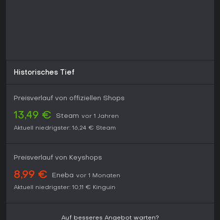
engagierter Community bleibt es 2026 ein solider Tipp für
Casual-Gaming.
Historisches Tief
Preisverlauf von offiziellen Shops
13,49 €
Steam
vor 1 Jahren
Aktuell niedrigster:
16,24 €
Steam
Preisverlauf von Keyshops
8,99 €
Eneba
vor 1 Monaten
Aktuell niedrigster:
10,11 €
Kinguin
Auf besseres Angebot warten?