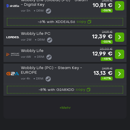
Wobbly Life (Global) (PC) - Steam
24,99 €
- Digital Key
10,81 €
-56%
vor 5h
DRM:
copy
-6% with XDDEALS6
24,99 €
Wobbly Life PC
12,39 €
vor 2W
DRM:
-50%
25,00 €
Wobbly Life
12,99 €
vor 6W
DRM:
-48%
Wobbly Life (PC) - Steam Key -
24,99 €
EUROPE
13,13 €
-47%
vor 4h
DRM:
copy
-8% with G2A8XDD
+Mehr