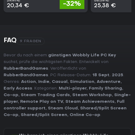
29,91 €
68,59 €
-32%
20,34 €
25,38 €
FAQ
9 FRAGEN
Bevor du nach einem
günstigen Wobbly Life PC Key
suchst, prüfe die wichtigsten Fakten. Entwickelt von
RubberBandGames
. Veröffentlicht von
RubberBandGames
. PC Release-Datum:
18 Sept. 2025
.
Genres:
Action
,
Indie
,
Casual
,
Simulation
,
Adventure
,
Early Access
. Kategorien:
Multi-player
,
Family Sharing
,
Co-op
,
Steam Trading Cards
,
Steam Workshop
,
Single-
player
,
Remote Play on TV
,
Steam Achievements
,
Full
controller support
,
Steam Cloud
,
Shared/Split Screen
Co-op
,
Shared/Split Screen
,
Online Co-op
.