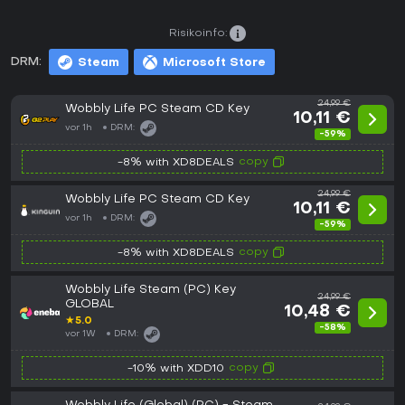
Risikoinfo:
DRM:
Steam
Microsoft Store
24,99 €
Wobbly Life PC Steam CD Key
10,11 €
vor 1h
DRM:
-59%
copy
-8% with XD8DEALS
24,99 €
Wobbly Life PC Steam CD Key
10,11 €
vor 1h
DRM:
-59%
copy
-8% with XD8DEALS
Wobbly Life Steam (PC) Key
24,99 €
GLOBAL
10,48 €
★
5.0
-58%
vor 1W
DRM:
copy
-10% with XDD10