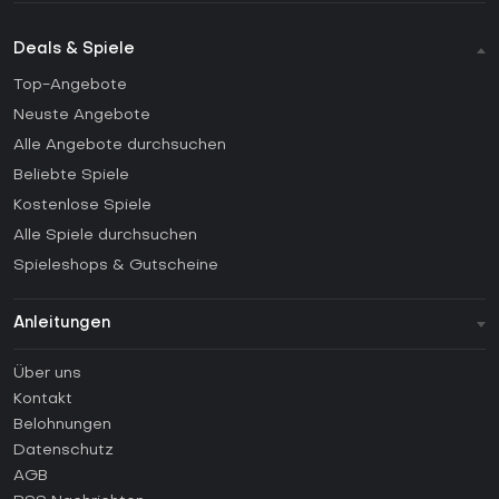
Deals & Spiele
Top-Angebote
Neuste Angebote
Alle Angebote durchsuchen
Beliebte Spiele
Kostenlose Spiele
Alle Spiele durchsuchen
Spieleshops & Gutscheine
Anleitungen
FAQ
Über uns
Anleitungen
Kontakt
Wie aktiviert man einen Steam CD Key?
Belohnungen
Wie aktiviert man einen Epic Games CD Key?
Datenschutz
AGB
Wie aktiviert man einen GOG CD Key?