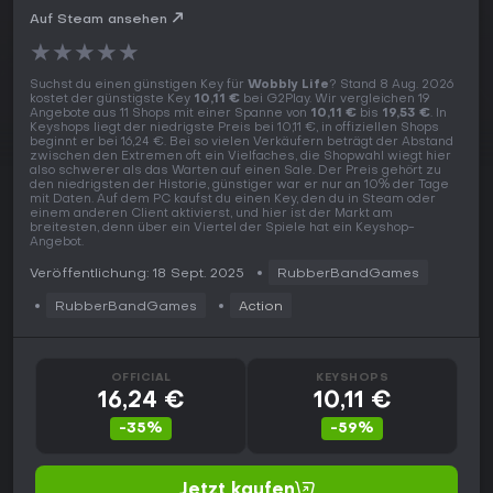
Auf Steam ansehen
★
★
★
★
★
Suchst du einen günstigen Key für
Wobbly Life
? Stand 8 Aug. 2026
kostet der günstigste Key
10,11 €
bei G2Play. Wir vergleichen 19
Angebote aus 11 Shops mit einer Spanne von
10,11 €
bis
19,53 €
. In
Keyshops liegt der niedrigste Preis bei 10,11 €, in offiziellen Shops
beginnt er bei 16,24 €. Bei so vielen Verkäufern beträgt der Abstand
zwischen den Extremen oft ein Vielfaches, die Shopwahl wiegt hier
also schwerer als das Warten auf einen Sale. Der Preis gehört zu
den niedrigsten der Historie, günstiger war er nur an 10% der Tage
mit Daten. Auf dem PC kaufst du einen Key, den du in Steam oder
einem anderen Client aktivierst, und hier ist der Markt am
breitesten, denn über ein Viertel der Spiele hat ein Keyshop-
Angebot.
Veröffentlichung: 18 Sept. 2025
RubberBandGames
RubberBandGames
Action
OFFICIAL
KEYSHOPS
16,24 €
10,11 €
-35%
-59%
Jetzt kaufen