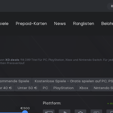
R
piele
Prepaid-Karten
News
Ranglisten
Beloh
 von
XD.deals
: 114.089 Titel für PC, PlayStation, Xbox und Nintendo Switch. Für 
tten Preisverlauf.
ommende Spiele
Kostenlose Spiele - Gratis spielen auf PC, 
er 40 €
Unter 50 €
PC
PlayStation
Xbox
Nintendo S
Plattform:
+ m
€500
€500