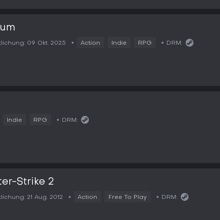
lum
tlichung:
09 Okt. 2025
Action
Indie
RPG
DRM:
2
Indie
RPG
DRM:
er-Strike 2
tlichung:
21 Aug. 2012
Action
Free To Play
DRM: