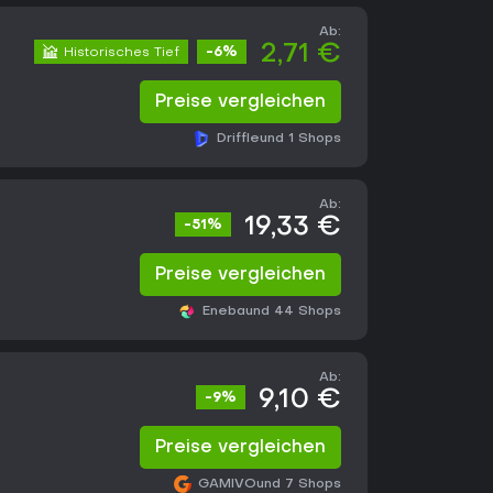
Ab:
2,71 €
Historisches Tief
-6%
Preise vergleichen
Driffle
und 1 Shops
Ab:
19,33 €
-51%
Preise vergleichen
Eneba
und 44 Shops
Ab:
9,10 €
-9%
Preise vergleichen
GAMIVO
und 7 Shops