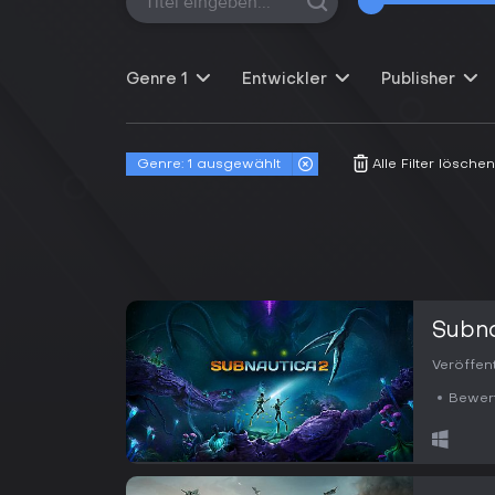
Genre
1
Entwickler
Publisher
Genre:
1 ausgewählt
Alle Filter löschen
Subna
Veröffen
Bewer