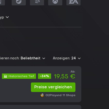
yp
ieren nach:
Beliebtheit
Anzeigen:
24
Ab:
19,55 €
Historisches Tief
-34%
Preise vergleichen
G2Play
und 11 Shops