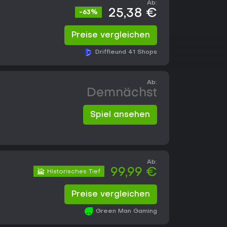
Ab:
25,38 €
-63%
Preise vergleichen
Driffle
und 41 Shops
Ab:
Demnächst
Spiel ansehen
Ab:
99,99 €
Historisches Tief
Preise vergleichen
Green Man Gaming