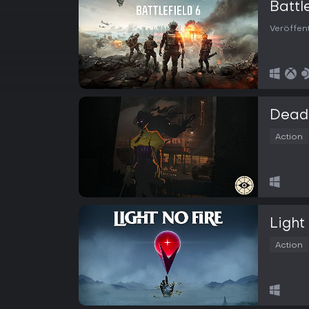
Battl
Veröffen
Dead
Action
Light
Action