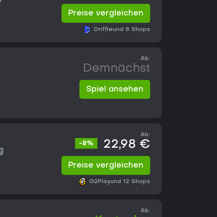
Preise vergleichen
Driffle
und 8 Shops
Ab:
Demnächst
Spiel ansehen
Ab:
22,98 €
-8%
Preise vergleichen
G2Play
und 12 Shops
Ab: