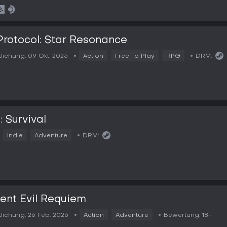
Protocol: Star Resonance
tlichung:
09 Okt. 2025
Action
Free To Play
RPG
DRM:
: Survival
Indie
Adventure
DRM:
ent Evil Requiem
tlichung:
26 Feb. 2026
Action
Adventure
Bewertung:
18+