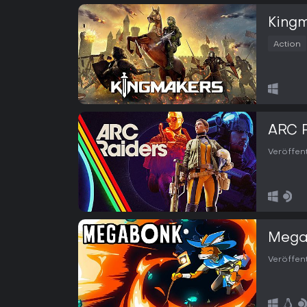
King
Action
ARC 
Veröffen
Mega
Veröffen