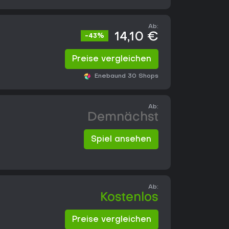
Ab:
14,10 €
-43%
Preise vergleichen
Eneba
und 30 Shops
Ab:
Demnächst
Spiel ansehen
Ab:
Kostenlos
Preise vergleichen