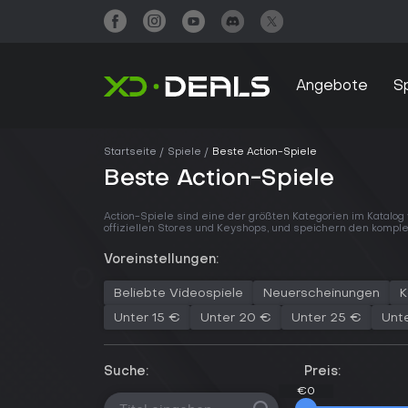
Angebote
S
Startseite
Spiele
Beste Action-Spiele
Beste Action-Spiele
Action-Spiele sind eine der größten Kategorien im Katalog
offiziellen Stores und Keyshops, und speichern den komple
Voreinstellungen:
Beliebte Videospiele
Neuerscheinungen
K
Unter 15 €
Unter 20 €
Unter 25 €
Unt
Suche:
Preis:
€0
€0