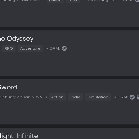
tlichung:
21 Okt. 2025
Action
RPG
Bewertung:
18+
DRM:
no Odyssey
RPG
Adventure
DRM:
Sword
tlichung:
30 Jan. 2026
Action
Indie
Simulation
DRM:
ight: Infinite