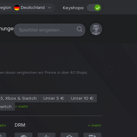
egion:
Deutschland
Keyshops:
Alle Plattformen
nungen
jeden davon vergleichen wir Preise in über 40 Shops,
PS5, Xbox & Switch
Unter 5 €
Unter 10 €
+ mehr
witch
DRM:
ehr
+ mehr