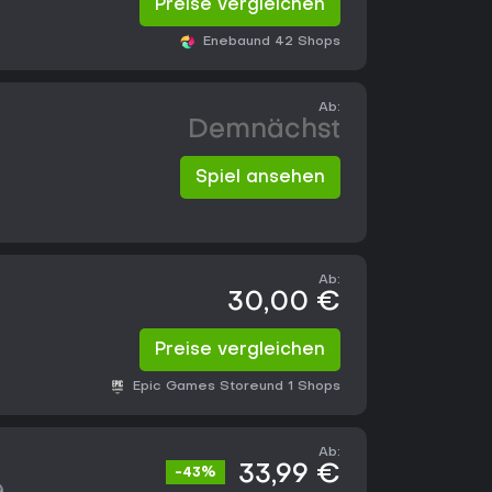
Preise vergleichen
Eneba
und 42 Shops
Ab:
Demnächst
Spiel ansehen
Ab:
30,00 €
Preise vergleichen
Epic Games Store
und 1 Shops
Ab:
33,99 €
-43%