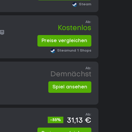
Steam
Ab:
Kostenlos
Preise vergleichen
Steam
und 1 Shops
Ab:
Demnächst
Spiel ansehen
Ab:
31,13 €
-55%