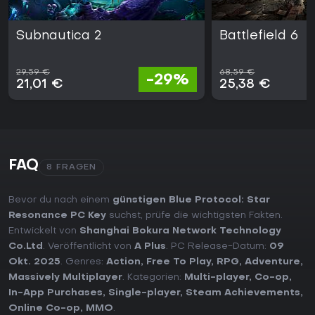
Subnautica 2
Battlefield 6
29,59 €
68,59 €
-29%
21,01 €
25,38 €
FAQ
8 FRAGEN
Bevor du nach einem
günstigen Blue Protocol: Star
Resonance PC Key
suchst, prüfe die wichtigsten Fakten.
Entwickelt von
Shanghai Bokura Network Technology
Co.Ltd
. Veröffentlicht von
A Plus
. PC Release-Datum:
09
Okt. 2025
. Genres:
Action
,
Free To Play
,
RPG
,
Adventure
,
Massively Multiplayer
. Kategorien:
Multi-player
,
Co-op
,
In-App Purchases
,
Single-player
,
Steam Achievements
,
Online Co-op
,
MMO
.