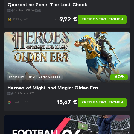
Quarantine Zone: The Last Check
12 Jan. 2026
9,99 €
PREISE VERGLEICHEN
G2Play +31
ab
-60%
Strategy
RPG
Early Access
Heroes of Might and Magic: Olden Era
30 Apr. 2026
15,67 €
PREISE VERGLEICHEN
Eneba +35
ab