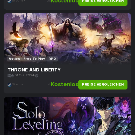
Kostenlos
PREISE VERGLEICHEN
Steam +1
ab
Action
Free To Play
RPG
THRONE AND LIBERTY
01 Okt. 2024
Kostenlos
PREISE VERGLEICHEN
Steam
ab