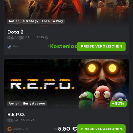
Action
Strategy
Free To Play
Dota 2
09 Juli 2013
Kostenlos
PREISE VERGLEICHEN
Steam
ab
-42%
Action
Early Access
R.E.P.O.
26 Feb. 2025
5,50 €
PREISE VERGLEICHEN
GAMIVO +6
ab