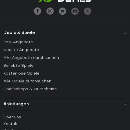
Deals & Spiele
Top-Angebote
Neuste Angebote
Alle Angebote durchsuchen
Beliebte Spiele
Kostenlose Spiele
Alle Spiele durchsuchen
Spieleshops & Gutscheine
Anleitungen
FAQ
Über uns
Anleitungen
Kontakt
Wie aktiviert man einen Steam CD Key?