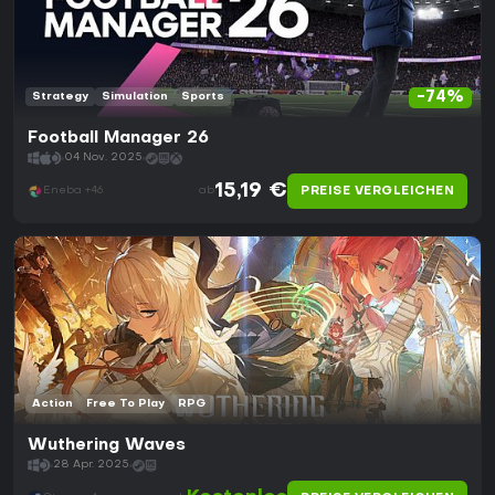
-74%
Strategy
Simulation
Sports
Football Manager 26
04 Nov. 2025
15,19 €
PREISE VERGLEICHEN
Eneba +46
ab
Action
Free To Play
RPG
Wuthering Waves
28 Apr. 2025