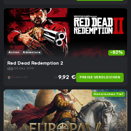
-83%
Action
Adventure
Red Dead Redemption 2
05 Dez. 2019
9,92 €
PREISE VERGLEICHEN
Eneba +60
ab
Historisches Tief