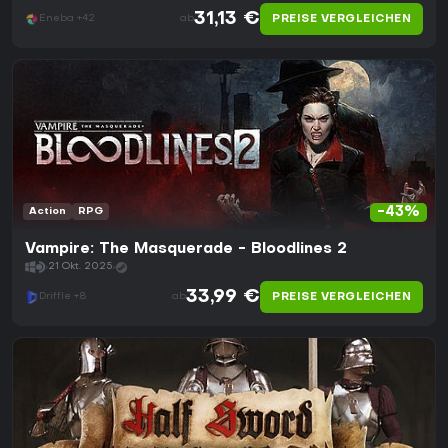
31,13 €
PREISE VERGLEICHEN
Eneba +42
ab
-43%
Action
RPG
Vampire: The Masquerade - Bloodlines 2
21 Okt. 2025
33,99 €
PREISE VERGLEICHEN
Driffle +8
ab