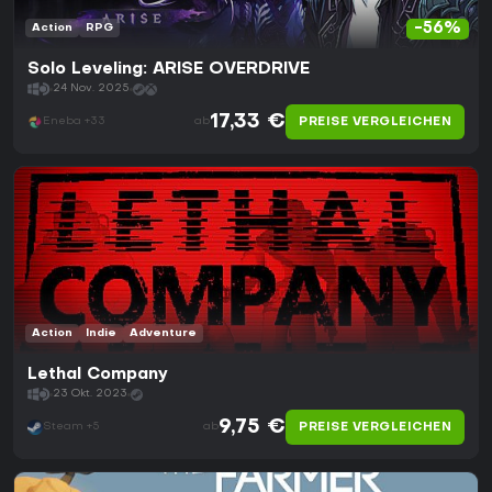
-56%
Action
RPG
Solo Leveling: ARISE OVERDRIVE
24 Nov. 2025
17,33 €
PREISE VERGLEICHEN
Eneba +33
ab
Action
Indie
Adventure
Lethal Company
23 Okt. 2023
9,75 €
PREISE VERGLEICHEN
Steam +5
ab