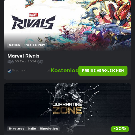
Action
Free To Play
Marvel Rivals
05 Dez. 2024
Kostenlos
PREISE VERGLEICHEN
Steam +1
ab
-50%
Strategy
Indie
Simulation