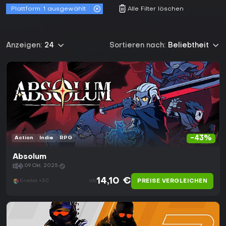
Plattform:
1 ausgewählt
Alle Filter löschen
Anzeigen:
24
Sortieren nach:
Beliebtheit
-43%
Action
Indie
RPG
Absolum
09 Okt. 2025
14,10 €
PREISE VERGLEICHEN
Eneba +30
ab