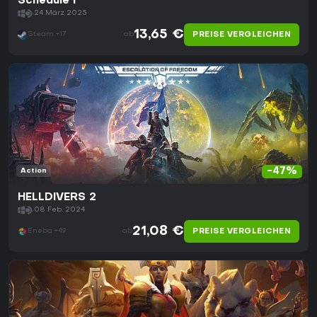
Schedule I
24 März 2025
13,65 €
PREISE VERGLEICHEN
Steam +17
ab
-47%
Action
HELLDIVERS 2
08 Feb. 2024
21,08 €
PREISE VERGLEICHEN
Eneba +49
ab