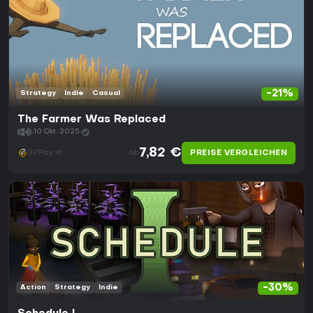
-21%
Strategy
Indie
Casual
The Farmer Was Replaced
10 Okt. 2025
7,82 €
PREISE VERGLEICHEN
G2Play +6
ab
-30%
Action
Strategy
Indie