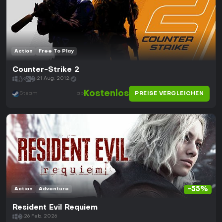
Action
Free To Play
Counter-Strike 2
21 Aug. 2012
Kostenlos
PREISE VERGLEICHEN
Steam
ab
-55%
Action
Adventure
Resident Evil Requiem
26 Feb. 2026