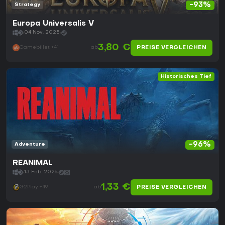
-93%
Strategy
Europa Universalis V
04 Nov. 2025
3,80 €
PREISE VERGLEICHEN
Gamebillet +41
ab
Historisches Tief
-96%
Adventure
REANIMAL
13 Feb. 2026
1,33 €
PREISE VERGLEICHEN
G2Play +49
ab