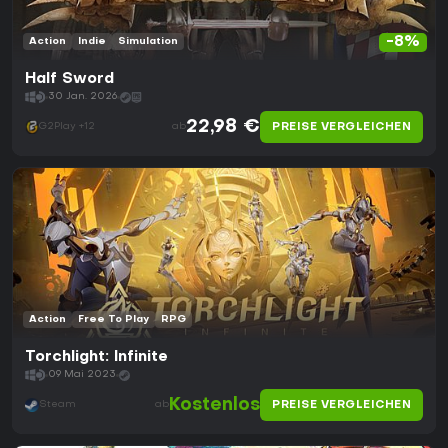
-8%
Action
Indie
Simulation
Half Sword
30 Jan. 2026
22,98 €
PREISE VERGLEICHEN
G2Play +12
ab
Action
Free To Play
RPG
Torchlight: Infinite
09 Mai 2023
Kostenlos
PREISE VERGLEICHEN
Steam
ab