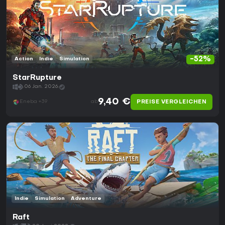
-52%
Action
Indie
Simulation
StarRupture
06 Jan. 2026
9,40 €
PREISE VERGLEICHEN
Eneba +39
ab
Indie
Simulation
Adventure
Raft