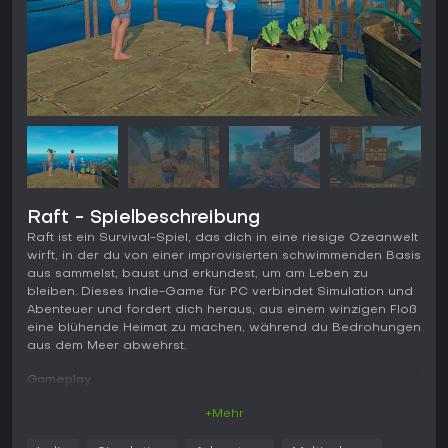
Raft - Spielbeschreibung
Raft ist ein Survival-Spiel, das dich in eine riesige Ozeanwelt
wirft, in der du von einer improvisierten schwimmenden Basis
aus sammelst, baust und erkundest, um am Leben zu
bleiben. Dieses Indie-Game für PC verbindet Simulation und
Abenteuer und fordert dich heraus, aus einem winzigen Floß
eine blühende Heimat zu machen, während du Bedrohungen
aus dem Meer abwehrst.
Gameplay
Im Kern von Raft dreht sich alles um
+Mehr
Ressourcenmanagement und Fortschritt in einer
Wasserwildnis. Du beginnst mit einer kleinen Plattform und