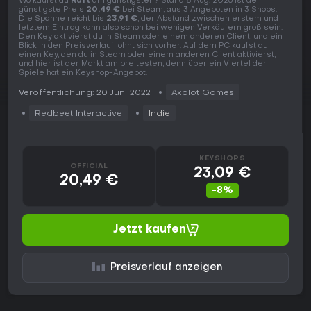
Wo kaufst du
Raft
am günstigsten? Stand 8 Aug. 2026 ist der
günstigste Preis
20,49 €
bei Steam, aus 3 Angeboten in 3 Shops.
Die Spanne reicht bis
23,91 €
, der Abstand zwischen erstem und
letztem Eintrag kann also schon bei wenigen Verkäufern groß sein.
Den Key aktivierst du in Steam oder einem anderen Client, und ein
Blick in den Preisverlauf lohnt sich vorher. Auf dem PC kaufst du
einen Key, den du in Steam oder einem anderen Client aktivierst,
und hier ist der Markt am breitesten, denn über ein Viertel der
Spiele hat ein Keyshop-Angebot.
Veröffentlichung: 20 Juni 2022
Axolot Games
Redbeet Interactive
Indie
KEYSHOPS
OFFICIAL
23,09 €
20,49 €
-8%
Jetzt kaufen
Preisverlauf anzeigen