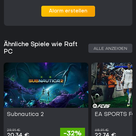
Alarm erstellen
Ähnliche Spiele wie Raft
ALLE ANZEIGEN
PC
Subnautica 2
EA SPORTS FC
29,91 €
68,91 €
-32%
20,34 €
22,74 €