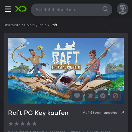
Alle
Startseite
Spiele
Indie
Raft
Raft PC Key kaufen
Auf Steam ansehen
★
★
★
★
★