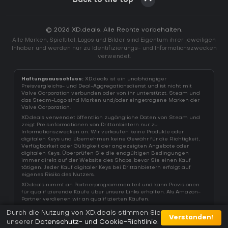
Back to the top
© 2026 XD.deals. Alle Rechte vorbehalten.
Alle Marken, Spieltitel, Logos und Bilder sind Eigentum ihrer jeweiligen
Inhaber und werden nur zu Identifizierungs- und Informationszwecken
verwendet.
Haftungsausschluss:
XD.deals ist ein unabhängiger
Preisvergleichs- und Deal-Aggregationsdienst und ist nicht mit
Valve Corporation verbunden oder von ihr unterstützt. Steam und
das Steam-Logo sind Marken und/oder eingetragene Marken der
Valve Corporation.
XD.deals verwendet öffentlich zugängliche Daten von Steam und
zeigt Preisinformationen von Drittanbietern nur zu
Informationszwecken an. Wir verkaufen keine Produkte oder
digitalen Keys und übernehmen keine Gewähr für die Richtigkeit,
Verfügbarkeit oder Gültigkeit der angezeigten Angebote oder
digitalen Keys. Überprüfen Sie die endgültigen Bedingungen
immer direkt auf der Website des Shops, bevor Sie einen Kauf
tätigen. Jeder Kauf digitaler Keys bei Drittanbietern erfolgt auf
eigenes Risiko des Nutzers.
XD.deals nimmt an Partnerprogrammen teil und kann Provisionen
für qualifizierende Käufe über unsere Links erhalten. Als Amazon-
Partner verdienen wir an qualifizierten Käufen.
Durch die Nutzung von XD.deals stimmen Sie
Verstanden!
unserer
Datenschutz- und Cookie-Richtlinie
.