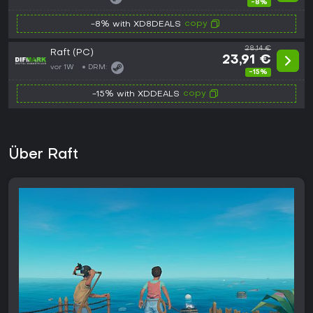
-8%
copy
-8% with XD8DEALS
28,14 €
Raft (PC)
23,91 €
vor 1W
DRM:
-15%
copy
-15% with XDDEALS
Über Raft