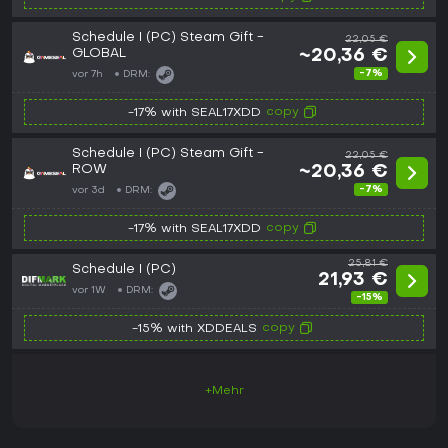
Schedule I (PC) Steam Gift -
22,05 €
GLOBAL
~20,36 €
-7%
vor 7h
DRM:
copy
-17% with SEAL17XDD
Schedule I (PC) Steam Gift -
22,05 €
ROW
~20,36 €
-7%
vor 3d
DRM:
copy
-17% with SEAL17XDD
25,81 €
Schedule I (PC)
21,93 €
vor 1W
DRM:
-15%
copy
-15% with XDDEALS
+Mehr