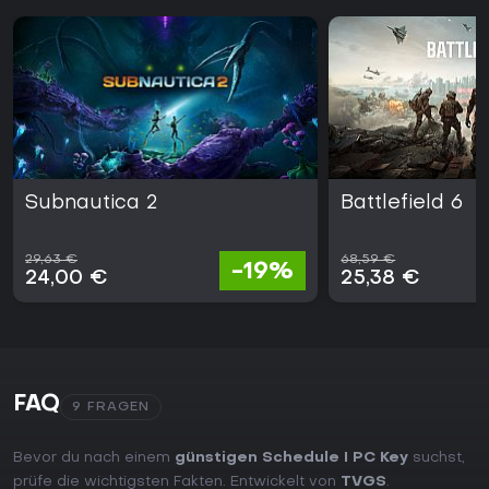
Subnautica 2
Battlefield 6
29,63 €
68,59 €
-19%
24,00 €
25,38 €
FAQ
9 FRAGEN
Bevor du nach einem
günstigen Schedule I PC Key
suchst,
prüfe die wichtigsten Fakten. Entwickelt von
TVGS
.