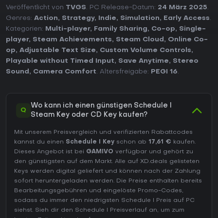
Veröffentlicht von
TVGS
. PC Release-Datum:
24 März 2025
.
Genres:
Action
,
Strategy
,
Indie
,
Simulation
,
Early Access
.
Kategorien:
Multi-player
,
Family Sharing
,
Co-op
,
Single-
player
,
Steam Achievements
,
Steam Cloud
,
Online Co-
op
,
Adjustable Text Size
,
Custom Volume Controls
,
Playable without Timed Input
,
Save Anytime
,
Stereo
Sound
,
Camera Comfort
. Altersfreigabe:
PEGI 16
.
Wo kann ich einen günstigen Schedule I
Q
Steam Key oder CD Key kaufen?
Mit unserem Preisvergleich und verifizierten Rabattcodes
kannst du einen
Schedule I Key
schon ab
17,61 €
kaufen.
Dieses Angebot ist bei
GAMIVO
verfügbar und gehört zu
den günstigsten auf dem Markt. Alle auf XD.deals gelisteten
Keys werden digital geliefert und können nach der Zahlung
sofort heruntergeladen werden. Die Preise enthalten bereits
Bearbeitungsgebühren und eingelöste Promo-Codes,
sodass du immer den niedrigsten Schedule I Preis auf
PC
siehst. Sieh dir den
Schedule I Preisverlauf
an, um zum