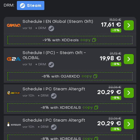
DRM:
Steam
19,50 €
Schedule I EN Global (Steam Gift)
17,61 €
vor 1d
DRM:
-9%
copy
-9% with XDDeals
Schedule I (PC) - Steam Gift -
21,72 €
GLOBAL
19,98 €
-8%
vor 1d
DRM:
copy
-8% with G2A8XDD
22,06 €
Schedule I PC Steam Altergift
20,29 €
vor 10h
DRM:
-8%
copy
-8% with XD8DEALS
22,06 €
Schedule I PC Steam Altergift
20,29 €
vor 10h
DRM:
-8%
copy
-8% with XD8DEALS