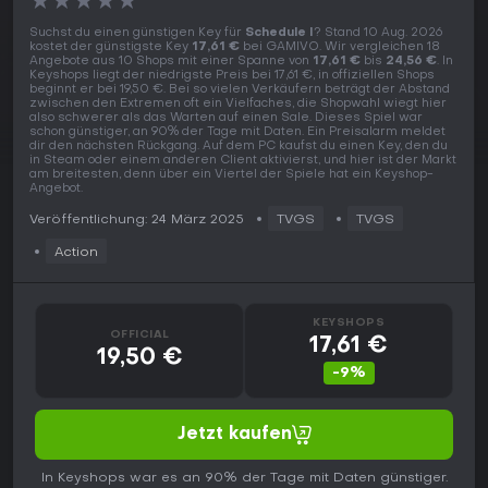
★
★
★
★
★
Suchst du einen günstigen Key für
Schedule I
? Stand 10 Aug. 2026
kostet der günstigste Key
17,61 €
bei GAMIVO. Wir vergleichen 18
Angebote aus 10 Shops mit einer Spanne von
17,61 €
bis
24,56 €
. In
Keyshops liegt der niedrigste Preis bei 17,61 €, in offiziellen Shops
beginnt er bei 19,50 €. Bei so vielen Verkäufern beträgt der Abstand
zwischen den Extremen oft ein Vielfaches, die Shopwahl wiegt hier
also schwerer als das Warten auf einen Sale. Dieses Spiel war
schon günstiger, an 90% der Tage mit Daten. Ein Preisalarm meldet
dir den nächsten Rückgang. Auf dem PC kaufst du einen Key, den du
in Steam oder einem anderen Client aktivierst, und hier ist der Markt
am breitesten, denn über ein Viertel der Spiele hat ein Keyshop-
Angebot.
Veröffentlichung: 24 März 2025
TVGS
TVGS
Action
KEYSHOPS
OFFICIAL
17,61 €
19,50 €
-9%
Jetzt kaufen
In Keyshops war es an 90% der Tage mit Daten günstiger.