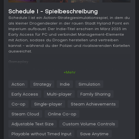
Schedule I - Spielbeschreibung
Schedule I ist ein Action-Strategiesimulationsspiel, in dem du
als kleiner Drogendealer in der rauen Stadt Hyland Point ein
Imperium aufbaust. Der Indie-Titel erschien im März 2025 im
Early Access für PC und verbindet Management-Elemente
mit Action, sodass du Drogen herstellen und vertreiben
kannst - während du der Polizei und rivalisierenden Kartellen
ausweichst.
Gameplay
Im Kern von Schedule I geht es darum, bei null anzufangen
+Mehr
und deine Operationen schrittweise auszubauen. Du
produzierst verschiedene Drogen mit einzigartigen
Action
Strategy
Indie
Simulation
Herstellungsprozessen und entdeckst spezielle Rezepte für
Varianten mit besonderen Eigenschaften. Beim Vertrieb
Early Access
Multi-player
Family Sharing
bringst du die Ware zu Kunden, indem du zu Fuß, auf Skates
oder im Auto durch die Stadt fährst - oder stellst Dealer ein,
Co-op
Single-player
Steam Achievements
die das für dich übernehmen.
Steam Cloud
Online Co-op
Management ist zentral: Du kaufst über 10 Immobilien und
Adjustable Text Size
Custom Volume Controls
Geschäfte, um zu skalieren, nimmst Mitarbeiter wie
Lieferanten und Arbeiter an und richtest automatisierte
Playable without Timed Input
Save Anytime
Produktions- und Vertriebsketten ein. Kämpfe entbrennen