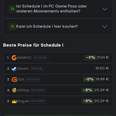
Ist Schedule I im PC Game Pass oder
Q
anderen Abonnements enthalten?
Q
Kann ich Schedule I hier kaufen?
Beste Preise für Schedule I
17,61 €
1
GAMIVO
-9%
KEYSHOP
19,50 €
2
Steam
OFFICIAL
19,98 €
3
G2A
-8%
KEYSHOP
20,29 €
4
G2Play
-8%
KEYSHOP
20,29 €
5
Kinguin
-8%
KEYSHOP