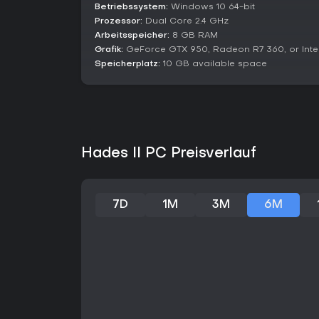
Betriebssystem:
Windows 10 64-bit
Prozessor:
Dual Core 2.4 GHz
Arbeitsspeicher:
8 GB RAM
Grafik:
GeForce GTX 950, Radeon R7 360, or Inte
Speicherplatz:
10 GB available space
Hades II PC Preisverlauf
7D
1M
3M
6M