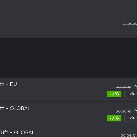
72,99 €
ft - EU
30,36 €
-7%
-17% 
ift - GLOBAL
30,36 €
-7%
-17% 
 Gift - GLOBAL
30,54 €