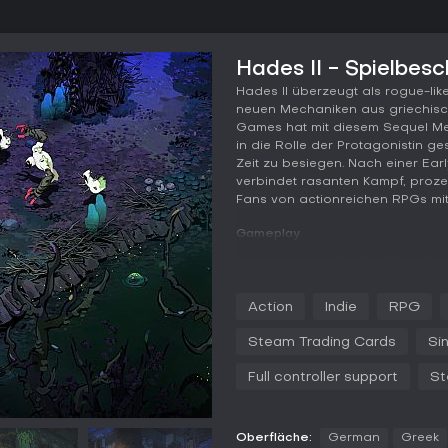
Hades II - Spielbes
Hades II überzeugt als rogue-li
neuen Mechaniken aus griechisch
Games hat mit diesem Sequel Meli
in die Rolle der Protagonistin ge
Zeit zu besiegen. Nach einer Ea
verbindet rasanten Kampf, prozed
Fans von actionreichen RPGs mi
Gameplay
Im Kern von Hades II geht es dar
mythischen Welt zu durchqueren
magischen Fähigkeiten zu bekämp
Action
Indie
RPG
mit uralter Magick durchtränkt 
wie Apollo und Zeus verstärkt we
Steam Trading Cards
Si
Entscheidungen, da du Fähigkei
Upgrades und Zauberei aufbaust.
Full controller support
St
Geheimnisse, du zähmst hexenha
Tools of the Unseen - alles förd
Neben der anfänglichen Unterwel
Oberfläche:
German
Greek