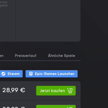
d hier
gebot.
en
Preisverlauf
Ähnliche Spiele
Steam
Epic Games Launcher
28,99 €
Jetzt kaufen