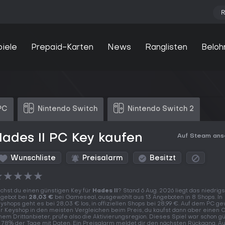
R
piele
Prepaid-Karten
News
Ranglisten
Beloh
PC
Nintendo Switch
Nintendo Switch 2
ades II PC Key kaufen
Auf Steam an
Wunschliste
Preisalarm
Besitzt
★
★
★
★
★
chst du einen günstigen Key für
Hades II
? Stand 6 Aug. 2026 liegt das niedrig
gebot bei
28,03 €
bei Gameseal, ausgewählt aus 13 Angeboten in 8 Shops. In
yshops geht es bei 28,03 € los, in offiziellen Shops bei 28,99 €. Auf dem PC ge
r Keyshop in den meisten Vergleichen beim Preis, du kaufst dann aber einen 
nem Drittanbieter, prüfe also die Aktivierungsregion. Dieses Spiel war schon gü
 78% der Tage mit Daten. Ein Preisalarm meldet dir den nächsten Rückgang. A