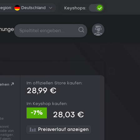
egion:
Deutschland
Keyshops:
Alle Plattformen
nungen
Im offiziellen Store kaufen:
sehen
28,99 €
Im Keyshop kaufen:
-7%
28,03 €
ste
winnt
Preisverlauf anzeigen
Code von
nstiger,
uf dem