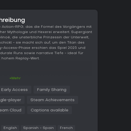
chreibung
ke Action-RPG, das die Formel des Vorgängers mit
er Mythologie und Hexerei erweitert. Supergiant
noë, die unsterbliche Prinzessin der Unterwelt,
schickt - sie macht sich auf, um den Titan des
rly-Access-Phase erschien das Spiel 2025 und
urale Runs sowie narrative Tiefe - ideal für
t hohem Replay-Wert.
um, prozedural generierte Bereiche einer
+Mehr
 und Feinde mit einer Mischung aus Waffen und
fen. Als Melinoë nutzt du legendäre Waffen, die
Early Access
Family Sharing
sind und durch Boons von olympischen Göttern
rden. Der Kampf lebt von taktischen
ngle-player
Steam Achievements
ten auf nahezu unbegrenzte Weise durch
 Neue Systeme wie der Altar of Ashes enthüllen
eam Cloud
Captions available
fte Familiars und sammelst Reagenzien mit den
ert den Fortschritt über mehrere Runs hinweg.
t gibt es ein zweites Gebiet, das Erkundung und
English
Spanish - Spain
French