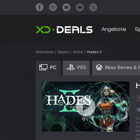
Angebote
S
Startseite
Spiele
Action
Hades II
PC
PS5
Xbox Series & 
H
Su
An
Ke
de
ei
an