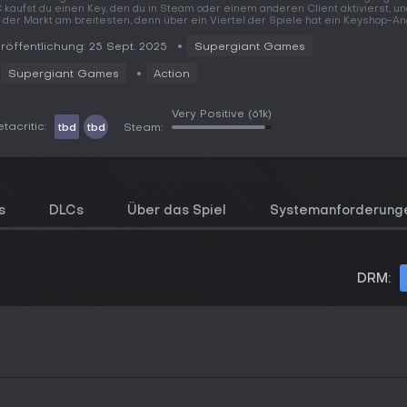
 kaufst du einen Key, den du in Steam oder einem anderen Client aktivierst, un
t der Markt am breitesten, denn über ein Viertel der Spiele hat ein Keyshop-An
röffentlichung: 25 Sept. 2025
Supergiant Games
Supergiant Games
Action
Very Positive
(61k)
tacritic:
tbd
tbd
Steam:
s
DLCs
Über das Spiel
Systemanforderung
DRM: