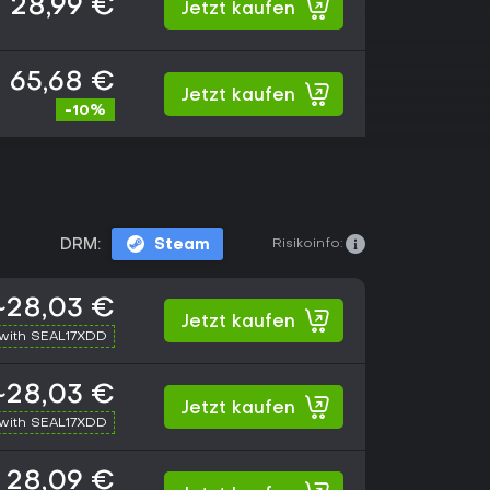
28,99 €
Jetzt kaufen
65,68 €
Jetzt kaufen
-10%
Risikoinfo:
DRM:
Steam
~28,03 €
Jetzt kaufen
with SEAL17XDD
~28,03 €
Jetzt kaufen
with SEAL17XDD
28,09 €