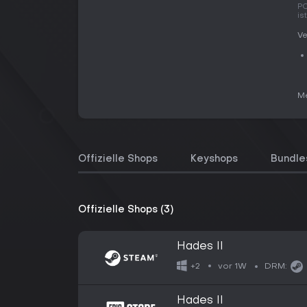
PC
is
Ve
Me
Offizielle Shops
Keyshops
Bundle
Offizielle Shops (3)
Hades II
vor 1W
+2
DRM:
Hades II