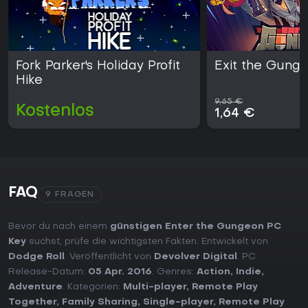
Fork Parker's Holiday Profit
Exit the Gung
Hike
9,65 €
Kostenlos
1,64 €
FAQ
9 FRAGEN
Bevor du nach einem
günstigen Enter the Gungeon PC
Key
suchst, prüfe die wichtigsten Fakten. Entwickelt von
Dodge Roll
. Veröffentlicht von
Devolver Digital
. PC
Release-Datum:
05 Apr. 2016
. Genres:
Action
,
Indie
,
Adventure
. Kategorien:
Multi-player
,
Remote Play
Together
,
Family Sharing
,
Single-player
,
Remote Play