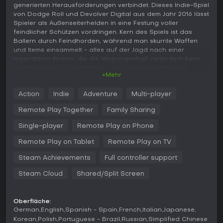
generierten Herausforderungen verbindet. Dieses Indie-Spiel
von Dodge Roll und Devolver Digital aus dem Jahr 2016 lässt
Spieler als Außenseiterhelden in eine Festung voller
feindlicher Schützen vordringen. Kern des Spiels ist das
Ballern durch Feindhorden, während man skurrile Waffen
und Items einsammelt - alles auf der Jagd nach einer
legendären Knarre, die die Vergangenheit verändern kann.
Die Mischung aus Abenteuer und risikoreichem Kampf
+Mehr
begeistert Fans rasanter Indie-Titel, die schnelle Reflexe und
taktisches Denken fordern.
Action
Indie
Adventure
Multi-player
Gameplay
Remote Play Together
Family Sharing
Das Kerngameplay von Enter the Gungeon dreht sich um
das Durchqueren prozedural generierter Etagen voller
Single-player
Remote Play on Phone
Fallen, Feinde und Bosse. Spieler wählen aus einem Kader
Remote Play on Tablet
Remote Play on TV
von Helden mit einzigartigen Startwaffen und -items und
überleben durch Schießen, Dodge-Rollen und das
Steam Achievements
Full controller support
Umkippen von Tischen. Die Bullet-Hell-Elemente verlangen
präzise Bewegungen, um dichte Projektilsalven der
Steam Cloud
Shared/Split Screen
Gundead-Feinde zu entgehen. Loot-Sammlung ist
entscheidend: Schlüssel, Währung und ein Arsenal an Guns
von Standardfeuerwaffen bis zu Exoten wie Bienen- oder
Oberfläche:
Regenbogen-Schützen. Der Gungeon passt sich dem
German
English
Spanish - Spain
French
Italian
Japanese
Fortschritt an, indem er nach Erfolgen die Schwierigkeit
Korean
Polish
Portuguese - Brazil
Russian
Simplified Chinese