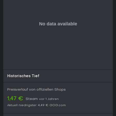
letzten 30 Tage. Ohne laufende Seasons oder Updates
bietet die Roguelike-Struktur durch randomisierte Runs und
Unlockables hohe Replayability. Perfekt für Fans
anspruchsvoller Action mit Humor und Abwechslung,
insbesondere Bullet Hell oder Dungeon Crawler. Wer tiefe
Mechaniken solo oder im Local Co-op sucht, findet hier ein
starkes Spiel - nur für Easy-Progress-Jäger potenziell
frustrierend. Die aktive Community mit Mod-Support hält es
für Hardcore-Fans lebendig.
Historisches Tief
Preisverlauf von offiziellen Shops
1,47 €
Steam
vor 1 Jahren
Aktuell niedrigster:
4,49 €
GOG.com