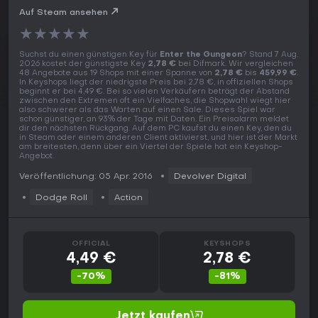
Auf Steam ansehen
★
★
★
★
★
Suchst du einen günstigen Key für
Enter the Gungeon
? Stand 7 Aug.
2026 kostet der günstigste Key
2,78 €
bei Difmark. Wir vergleichen
48 Angebote aus 19 Shops mit einer Spanne von
2,78 €
bis
459,99 €
.
In Keyshops liegt der niedrigste Preis bei 2,78 €, in offiziellen Shops
beginnt er bei 4,49 €. Bei so vielen Verkäufern beträgt der Abstand
zwischen den Extremen oft ein Vielfaches, die Shopwahl wiegt hier
also schwerer als das Warten auf einen Sale. Dieses Spiel war
schon günstiger, an 93% der Tage mit Daten. Ein Preisalarm meldet
dir den nächsten Rückgang. Auf dem PC kaufst du einen Key, den du
in Steam oder einem anderen Client aktivierst, und hier ist der Markt
am breitesten, denn über ein Viertel der Spiele hat ein Keyshop-
Angebot.
Veröffentlichung: 05 Apr. 2016
Devolver Digital
Dodge Roll
Action
OFFICIAL
KEYSHOPS
4,49 €
2,78 €
-70%
-81%
Jetzt kaufen