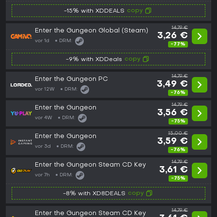
copy
-15% with XDDEALS
14,79 €
Enter the Gungeon Global (Steam)
3,26 €
vor 1d
DRM:
-77%
copy
-9% with XDDeals
14,79 €
Enter the Gungeon PC
3,49 €
vor 12W
DRM:
-76%
14,79 €
Enter the Gungeon
3,56 €
vor 4W
DRM:
-75%
15,00 €
Enter the Gungeon
3,59 €
vor 3d
DRM:
-76%
14,79 €
Enter the Gungeon Steam CD Key
3,61 €
vor 7h
DRM:
-75%
copy
-8% with XD8DEALS
14,79 €
Enter the Gungeon Steam CD Key