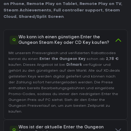
on Phone
,
Remote Play on Tablet
,
Remote Play on TV
,
Steam Achievements
,
Full controller support
,
Steam
Cloud
,
Shared/Split Screen
.
Wo kann ich einen günstigen Enter the
Q
Gungeon Steam Key oder CD Key kaufen?
Mit unserem Preisvergleich und verifizierten Rabattcodes
kannst du einen
Enter the Gungeon Key
schon ab
2,78 €
kaufen. Dieses Angebot ist bei
Difmark
verfügbar und
gehört zu den günstigsten auf dem Markt. Alle auf XD.deals
gelisteten Keys werden digital geliefert und können nach
der Zahlung sofort heruntergeladen werden. Die Preise
enthalten bereits Bearbeitungsgebühren und eingelöste
Promo-Codes, sodass du immer den niedrigsten Enter the
Gungeon Preis auf
PC
siehst. Sieh dir den
Enter the
Gungeon Preisverlauf
an, um zum besten Zeitpunkt zu
kaufen.
Was ist der aktuelle Enter the Gungeon
Q