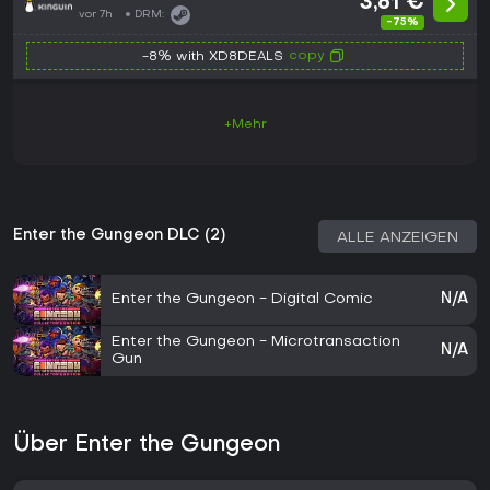
3,61 €
vor 7h
DRM:
-75%
copy
-8% with XD8DEALS
+Mehr
Enter the Gungeon DLC (2)
ALLE ANZEIGEN
Enter the Gungeon - Digital Comic
N/A
Enter the Gungeon - Microtransaction
N/A
Gun
Über Enter the Gungeon