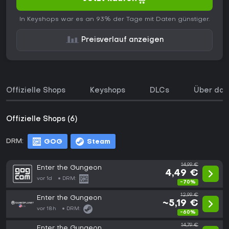
In Keyshops war es an 93% der Tage mit Daten günstiger.
Preisverlauf anzeigen
Offizielle Shops
Keyshops
DLCs
Über das
Offizielle Shops (6)
DRM:
GOG
Steam
14,99 €
Enter the Gungeon
4,49 €
vor 1d
DRM:
-70%
12,99 €
Enter the Gungeon
~5,19 €
vor 18h
DRM:
-60%
14,79 €
Enter the Gungeon