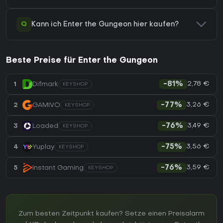
Q
Kann ich Enter the Gungeon hier kaufen?
Beste Preise für Enter the Gungeon
2,78 €
1
Difmark
-81%
KEYSHOP
3,26 €
2
GAMIVO
-77%
KEYSHOP
3,49 €
3
Loaded
-76%
KEYSHOP
3,56 €
4
Yuplay
-75%
KEYSHOP
3,59 €
5
Instant Gaming
-76%
KEYSHOP
Zum besten Zeitpunkt kaufen? Setze einen Preisalarm