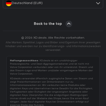
Deutschland (EUR)
Back to the top
© 2026 XD.deals. Alle Rechte vorbehalten.
Alle Marken, Spieltitel, Logos und Bilder sind Eigentum ihrer jeweiligen
Inhaber und werden nur zu Identifizierungs- und Informationszwecken
verwendet.
Haftungsausschluss:
XD.deals ist ein unabhängiger
Preisvergleichs- und Deal-Aggregationsdienst und ist nicht mit
Valve Corporation verbunden oder von ihr unterstützt. Steam und
das Steam-Logo sind Marken und/oder eingetragene Marken der
Valve Corporation.
XD.deals verwendet öffentlich zugängliche Daten von Steam und
zeigt Preisinformationen von Drittanbietern nur zu
Informationszwecken an. Wir verkaufen keine Produkte oder
digitalen Keys und übernehmen keine Gewähr für die Richtigkeit,
Verfügbarkeit oder Gültigkeit der angezeigten Angebote oder
digitalen Keys. Überprüfen Sie die endgültigen Bedingungen
immer direkt auf der Website des Shops, bevor Sie einen Kauf
tätigen. Jeder Kauf digitaler Keys bei Drittanbietern erfolgt auf
eigenes Risiko des Nutzers.