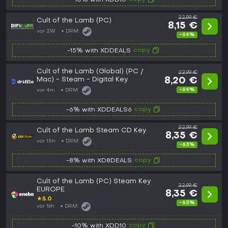
-10% with XDD10
22,99 €
Cult of the Lamb (PC)
8,15 €
vor 2W
DRM:
-64%
copy
-15% with XDDEALS
Cult of the Lamb (Global) (PC /
22,99 €
Mac) - Steam - Digital Key
8,20 €
-64%
vor 4m
DRM:
copy
-6% with XDDEALS6
22,99 €
Cult of the Lamb Steam CD Key
8,35 €
vor 15h
DRM:
-63%
copy
-8% with XD8DEALS
Cult of the Lamb (PC) Steam Key
22,99 €
EUROPE
8,35 €
★
5.0
-63%
vor 16h
DRM:
copy
-10% with XDD10