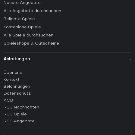
Neuste Angebote
Alle Angebote durchsuchen
Beliebte Spiele
Kostenlose Spiele
Alle Spiele durchsuchen
Spieleshops & Gutscheine
Anleitungen
FAQ
Über uns
Anleitungen
Kontakt
Wie aktiviert man einen Steam CD Key?
Belohnungen
Wie aktiviert man einen Epic Games CD Key?
Datenschutz
AGB
Wie aktiviert man einen GOG CD Key?
RSS Nachrichten
Wie aktiviert man einen Ubisoft Connect CD Key?
RSS Spiele
Wie aktiviert man einen EA App CD Key?
RSS Angebote
Wie aktiviert man einen Battle.net CD Key?