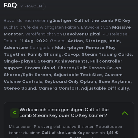
FAQ
9 FRAGEN
Bevor du nach einem
günstigen Cult of the Lamb PC Key
suchst, prüfe die wichtigsten Fakten. Entwickelt von
Massive
Monster
. Veröffentlicht von
Devolver Digital
. PC Release-
Datum:
11 Aug. 2022
. Genres:
Action
,
Strategy
,
Indie
,
Adventure
. Kategorien:
Multi-player
,
Remote Play
Together
,
Family Sharing
,
Co-op
,
Steam Trading Cards
,
Single-player
,
Steam Achievements
,
Full controller
support
,
Steam Cloud
,
Shared/Split Screen Co-op
,
Shared/Split Screen
,
Adjustable Text Size
,
Custom
Volume Controls
,
Keyboard Only Option
,
Save Anytime
,
Stereo Sound
,
Camera Comfort
,
Adjustable Difficulty
.
Wo kann ich einen günstigen Cult of the
Q
Lamb Steam Key oder CD Key kaufen?
Mit unserem Preisvergleich und verifizierten Rabattcodes
kannst du einen
Cult of the Lamb Key
schon ab
1,61 €