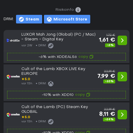
Risikoinfo:
DRM:
Steam
Microsoft Store
LUXOR Mah Jong (Global) (PC / Mac)
1,72 €
- Steam - Digital Key
1,61 €
-6%
vor 2W
DRM:
copy
-6% with XDDEALS6
Cult of the Lamb XBOX LIVE Key
22,99 €
EUROPE
7,99 €
★
5.0
-65%
vor 15h
DRM:
copy
-10% with XDD10
Cult of the Lamb (PC) Steam Key
22,99 €
GLOBAL
8,11 €
★
5.0
-64%
vor 15h
DRM:
copy