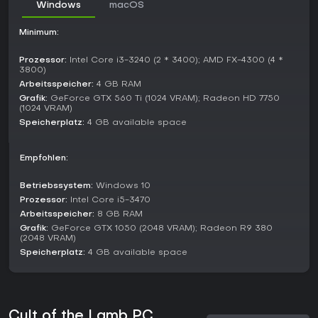
Windows
macOS
Kult-Management-Spaß und den Artstyle, auch wenn Lade-
Bugs ab und zu auffallen. Perfekt für Action-Sim-Mixe ohne
Minimum:
zu viel Komplexität - mit prozeduralen Elementen und DLCs
bietet es starken Replay-Wert. Genre-Neulinge profitieren
vom ausbalancierten Mix, besonders bei skurrilen
Prozessor:
Intel Core i3-3240 (2 * 3400); AMD FX-4300 (4 *
3800)
Geschichten.
Arbeitsspeicher:
4 GB RAM
Grafik:
GeForce GTX 560 Ti (1024 VRAM); Radeon HD 7750
(1024 VRAM)
Speicherplatz:
4 GB available space
Empfohlen:
Betriebssystem:
Windows 10
Prozessor:
Intel Core i5-3470
Arbeitsspeicher:
8 GB RAM
Grafik:
GeForce GTX 1050 (2048 VRAM); Radeon R9 380
(2048 VRAM)
Speicherplatz:
4 GB available space
Cult of the Lamb PC