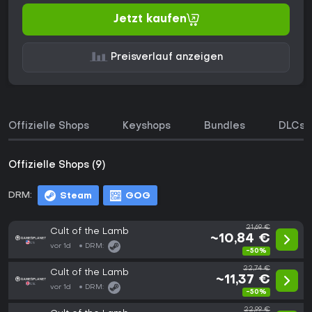
Jetzt kaufen
Preisverlauf anzeigen
Offizielle Shops
Keyshops
Bundles
DLCs
Offizielle Shops (9)
DRM:
Steam
GOG
21,69 €
Cult of the Lamb
~10,84 €
vor 1d
DRM:
-50%
22,74 €
Cult of the Lamb
~11,37 €
vor 1d
DRM:
-50%
22,99 €