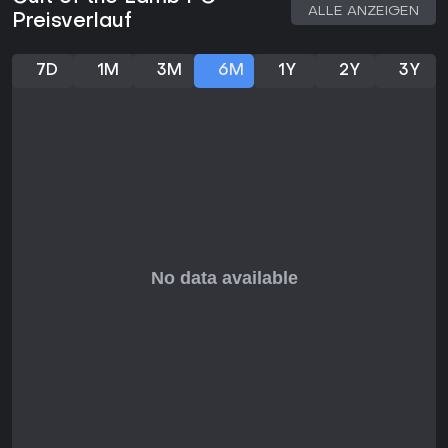
ALLE ANZEIGEN
Preisverlauf
7D
1M
3M
6M
1Y
2Y
3Y