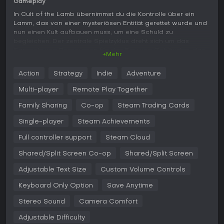
Gameplay
In Cult of the Lamb übernimmst du die Kontrolle über ein
Lamm, das von einer mysteriösen Entität gerettet wurde und
nun einen Kult aufbauen muss, um eine Schuld zu
begleichen. Der zentrale Spielzyklus dreht sich um das
Sammeln von Ressourcen für den Bau von Gebäuden, das
+Mehr
Anwerben von Wäldlern als Anhängern und die Pflege ihrer
Bedürfnisse, um Loyalität zu sichern. Kämpfe sind essenziell:
Action
Strategy
Indie
Adventure
actionreiche Gefechte gegen Feinde in prozedural
generierten Dungeons in vier verschiedenen Regionen. Du
Multi-player
Remote Play Together
führst Rituale durch, um den Glauben der Anhänger zu
stärken, bildest sie für Aufgaben aus und trittst gegen
Family Sharing
Co-op
Steam Trading Cards
rivalisierende Kultführer an, um deinen Einfluss auszudehnen.
Single-player
Steam Achievements
Zu den Mechaniken gehören Ressourcen-Sammlung für
Upgrades, Predigten zur Festigung der Überzeugungen
Full controller support
Steam Cloud
sowie die Reinigung von Ungläubigen durch Kämpfe oder
Bekehrung.
Shared/Split Screen Co-op
Shared/Split Screen
Beim Erkunden stoßen Sie auf zufällige Begegnungen, in
Adjustable Text Size
Custom Volume Controls
denen Sie Horden mit Waffen und Fähigkeiten bekämpfen,
die sich über die Runs weiterentwickeln. Das Spiel balanciert
Keyboard Only Option
Save Anytime
Management-Aufgaben wie Jobzuweisungen oder die
Stereo Sound
Camera Comfort
Bekämpfung von Unruhe mit Roguelite-Runs, die in Boss-
Kämpfen gegen Kultführer münden. Erfolge in den Dungeons
Adjustable Difficulty
liefern Power-ups und neue Anhänger, die wiederum die