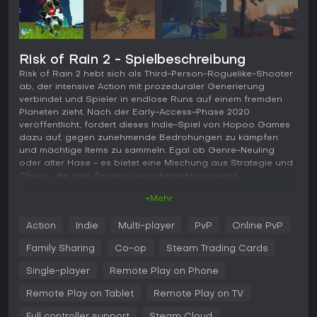
Risk of Rain 2 - Spielbeschreibung
Risk of Rain 2 hebt sich als Third-Person-Roguelike-Shooter
ab, der intensive Action mit prozeduraler Generierung
verbindet und Spieler in endlose Runs auf einem fremden
Planeten zieht. Nach der Early-Access-Phase 2020
veröffentlicht, fordert dieses Indie-Spiel von Hopoo Games
dazu auf, gegen zunehmende Bedrohungen zu kämpfen
und mächtige Items zu sammeln. Egal ob Genre-Neuling
oder alter Hase - es bietet eine Mischung aus Strategie und
Chaos, die jede Session unvorhersehbar macht.
+Mehr
Gameplay
Im Kern von Risk of Rain 2 geht es darum, handgefertigte
Action
Indie
Multi-player
PvP
Online PvP
Orte voller Monster und Bosse zu erkunden, während ein
Skalierungssystem die Stärke von dir und den Feinden
Family Sharing
Co-op
Steam Trading Cards
steigert. Jede Run beginnt mit der Auswahl eines Survivors,
gefolgt vom Sammeln von über 110 Items, die sich stapeln
Single-player
Remote Play on Phone
und auf unerwartete Weise kombinieren - Synergien, die
Remote Play on Tablet
Remote Play on TV
Kämpfe entscheidend wenden können. Mehrere Exemplare
eines Items enthüllen etwa Logs mit Lore und taktischen
Full controller support
Steam Cloud