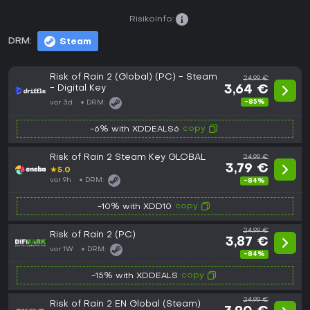
Risikoinfo:
DRM:
Steam
Risk of Rain 2 (Global) (PC) - Steam
24,99 €
- Digital Key
3,64 €
-85%
vor 3d
DRM:
copy
-6% with XDDEALS6
Risk of Rain 2 Steam Key GLOBAL
24,99 €
3,79 €
★
5.0
vor 9h
DRM:
-84%
copy
-10% with XDD10
24,99 €
Risk of Rain 2 (PC)
3,87 €
vor 1W
DRM:
-84%
copy
-15% with XDDEALS
24,99 €
Risk of Rain 2 EN Global (Steam)