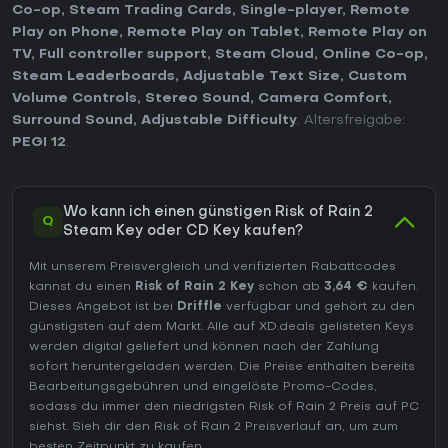
Co-op
,
Steam Trading Cards
,
Single-player
,
Remote
Play on Phone
,
Remote Play on Tablet
,
Remote Play on
TV
,
Full controller support
,
Steam Cloud
,
Online Co-op
,
Steam Leaderboards
,
Adjustable Text Size
,
Custom
Volume Controls
,
Stereo Sound
,
Camera Comfort
,
Surround Sound
,
Adjustable Difficulty
. Altersfreigabe:
PEGI 12
.
Wo kann ich einen günstigen Risk of Rain 2
Q
Steam Key oder CD Key kaufen?
Mit unserem Preisvergleich und verifizierten Rabattcodes
kannst du einen
Risk of Rain 2 Key
schon ab
3,64 €
kaufen.
Dieses Angebot ist bei
Driffle
verfügbar und gehört zu den
günstigsten auf dem Markt. Alle auf XD.deals gelisteten Keys
werden digital geliefert und können nach der Zahlung
sofort heruntergeladen werden. Die Preise enthalten bereits
Bearbeitungsgebühren und eingelöste Promo-Codes,
sodass du immer den niedrigsten Risk of Rain 2 Preis auf
PC
siehst. Sieh dir den
Risk of Rain 2 Preisverlauf
an, um zum
besten Zeitpunkt zu kaufen.