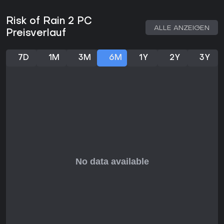
Steam - 95 % der 158.933 englischen Reviews positiv,
aktuelle bei 92 % aus 1.251 Bewertungen der letzten 30 Tage
Risk of Rain 2 PC
- bleibt Risk of Rain 2 ein Publikumsliebling. Ein Metacritic-
ALLE ANZEIGEN
Score von 85 unterstreicht die Qualität. Regelmäßige DLCs
Preisverlauf
wie Seekers of the Storm halten es frisch mit neuem Content
wie Survivors und Items.
7D
1M
3M
6M
1Y
2Y
3Y
Wenn du Roguelike-Elemente mit Co-op-Potenzial magst
und opulente Loadouts in actiongeladenen Szenarien
baust, ist das hier genau dein Ding. Solo-Spieler und
Gruppen auf der Jagd nach Replay-Value profitieren enorm,
besonders zum fairen Preis - wer steile Lernkurven scheut,
sollte vorbeigehen.