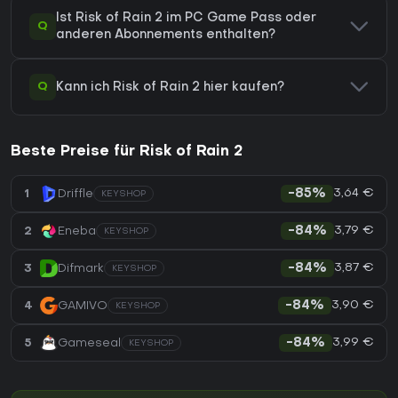
Ist Risk of Rain 2 im PC Game Pass oder
Q
anderen Abonnements enthalten?
Q
Kann ich Risk of Rain 2 hier kaufen?
Beste Preise für Risk of Rain 2
3,64 €
1
Driffle
-85%
KEYSHOP
3,79 €
2
Eneba
-84%
KEYSHOP
3,87 €
3
Difmark
-84%
KEYSHOP
3,90 €
4
GAMIVO
-84%
KEYSHOP
3,99 €
5
Gameseal
-84%
KEYSHOP