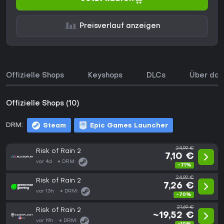
Preisverlauf anzeigen
Offizielle Shops
Keyshops
DLCs
Über das
Offizielle Shops (10)
DRM:
Steam
Epic Games Launcher
24,99 €
Risk of Rain 2
7,10 €
vor 4d
DRM:
-71%
24,99 €
Risk of Rain 2
7,26 €
vor 13h
DRM:
-70%
21,69 €
Risk of Rain 2
~19,52 €
vor 19h
DRM: