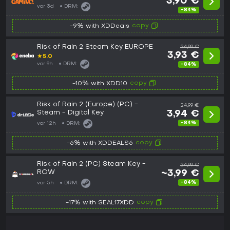
3,90 €
vor 3d
DRM:
-84%
copy
-9% with XDDeals
Risk of Rain 2 Steam Key EUROPE
24,99 €
3,93 €
★
5.0
vor 9h
DRM:
-84%
copy
-10% with XDD10
Risk of Rain 2 (Europe) (PC) -
24,99 €
Steam - Digital Key
3,94 €
-84%
vor 12h
DRM:
copy
-6% with XDDEALS6
Risk of Rain 2 (PC) Steam Key -
24,99 €
ROW
~3,99 €
-84%
vor 5h
DRM:
copy
-17% with SEAL17XDD