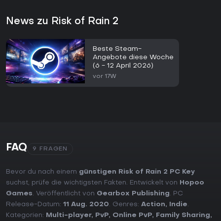
News zu Risk of Rain 2
Beste Steam-
Angebote diese Woche
(6 - 12 April 2026)
vor 17W
FAQ
9 FRAGEN
Bevor du nach einem
günstigen Risk of Rain 2 PC Key
suchst, prüfe die wichtigsten Fakten. Entwickelt von
Hopoo
Games
. Veröffentlicht von
Gearbox Publishing
. PC
Release-Datum:
11 Aug. 2020
. Genres:
Action
,
Indie
.
Kategorien:
Multi-player
,
PvP
,
Online PvP
,
Family Sharing
,