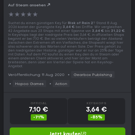
Auf Steam ansehen
★
★
★
★
★
Suchst du einen günstigen Key für
Risk of Rain 2
? Stand 8 Aug.
2026 kostet der günstigste Key
3,64 €
bei Driffle. Wir vergleichen
42 Angebote aus 23 Shops mit einer Spanne von
3,64 €
bis
31,22 €
.
In Keyshops liegt der niedrigste Preis bei 3,64 €, in offiziellen Shops
beginnt er bei 7,10 €. Bei so vielen Verkäufern beträgt der Abstand
zwischen den Extremen oft ein Vielfaches, die Shopwahl wiegt hier
also schwerer als das Warten auf einen Sale. Der Preis gehört zu
den niedrigsten der Historie, günstiger war er nur an 25% der Tage
mit Daten. Auf dem PC kaufst du einen Key, den du in Steam oder
einem anderen Client aktivierst, und hier ist der Markt am
breitesten, denn über ein Viertel der Spiele hat ein Keyshop-
Angebot.
Veröffentlichung: 11 Aug. 2020
Gearbox Publishing
Hopoo Games
Action
OFFICIAL
KEYSHOPS
7,10 €
3,64 €
-71%
-85%
Jetzt kaufen