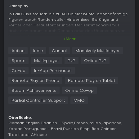
Gameplay
In Fall Guys steuern bis zu 40 Spieler bunte, bohnenförmige
Figuren durch Runden voller Hindernisse, Sprünge und
körperlicher Herausforderungen. Der Kernmechanismus
dreht sich darum, durch Rennen oder das Überstehen von
Ausscheidungen in die nächste Runde zu kommen - mit
+Mehr
Steuerungen, die Tauchen, Greifen und Ausweichen
betonen, um die Konkurrenz zu überlisten.
Action
Indie
Casual
Massively Multiplayer
Anpassungsmöglichkeiten sind zentral: Wählt Farben, Muster
und Kostüme für eure Bohne aus, während Emotes und
Sports
Multi-player
PvP
Online PvP
Siegesfeiern euren Erfolgen Persönlichkeit verleihen. Das
Spiel unterstützt Cross-Play über Plattformen hinweg,
Co-op
In-App Purchases
sodass Matches mit Freunden unabhängig vom Gerät
Remote Play on Phone
Remote Play on Tablet
kinderleicht sind.
Steam Achievements
Online Co-op
Neben dem Standardmodus erlaubt Fall Guys Creative,
eigene Hindernisparcours mit Tools der Blunderdome
Partial Controller Support
MMO
Construction Crew zu bauen und online zu teilen. Partien
sorgen durch physikbasierte Turbulenzen für Chaos:
Kollisionen mit anderen oder Umgebungshindernissen führen
Oberfläche:
zu raschen K.o.s und halten die Sessions unvorhersehbar
German
English
Spanish - Spain
French
Italian
Japanese
und unbeschwert.
Korean
Portuguese - Brazil
Russian
Simplified Chinese
Traditional Chinese
Spielmodi