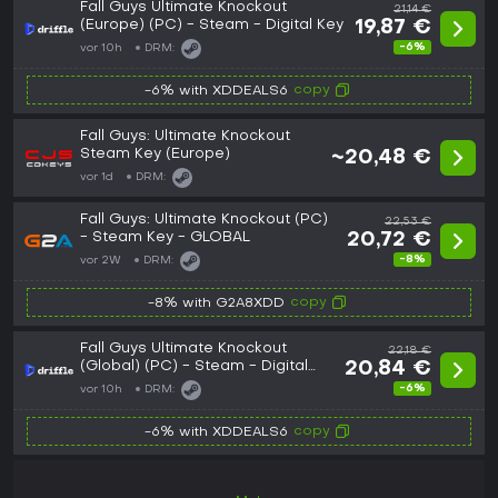
Fall Guys Ultimate Knockout
21,14 €
(Europe) (PC) - Steam - Digital Key
19,87 €
-6%
vor 10h
DRM:
copy
-6% with XDDEALS6
Fall Guys: Ultimate Knockout
Steam Key (Europe)
~20,48 €
vor 1d
DRM:
Fall Guys: Ultimate Knockout (PC)
22,53 €
- Steam Key - GLOBAL
20,72 €
-8%
vor 2W
DRM:
copy
-8% with G2A8XDD
Fall Guys Ultimate Knockout
22,18 €
(Global) (PC) - Steam - Digital
20,84 €
Key
-6%
vor 10h
DRM:
copy
-6% with XDDEALS6