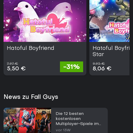
Hatoful Boyfriend
Hatoful Boyfri
Star
7,97 €
9,95 €
-31%
5,50 €
8,06 €
News zu Fall Guys
Die 12 besten
kostenlosen
Multiplayer-Spiele im
Jahr 2026
vor 13W