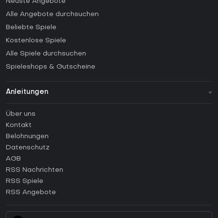
Neuste Angebote
Alle Angebote durchsuchen
Beliebte Spiele
Kostenlose Spiele
Alle Spiele durchsuchen
Spieleshops & Gutscheine
Anleitungen
FAQ
Über uns
Anleitungen
Kontakt
Wie aktiviert man einen Steam CD Key?
Belohnungen
Wie aktiviert man einen Epic Games CD Key?
Datenschutz
AGB
Wie aktiviert man einen GOG CD Key?
RSS Nachrichten
Wie aktiviert man einen Ubisoft Connect CD Key?
RSS Spiele
Wie aktiviert man einen EA App CD Key?
RSS Angebote
Wie aktiviert man einen Battle.net CD Key?