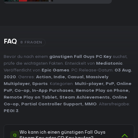
FAQ
8 FRAGEN
Bevor du nach einem
günstigen Fall Guys PC Key
suchst,
prüfe die wichtigsten Fakten. Entwickelt von
Mediatonic
.
Veröffentlicht von
Epic Games
. PC Release-Datum:
03 Aug.
2020
. Genres:
Action
,
Indie
,
Casual
,
Massively
Multiplayer
,
Sports
. Kategorien:
Multi-player
,
PvP
,
Online
PvP
,
Co-op
,
In-App Purchases
,
Remote Play on Phone
,
Remote Play on Tablet
,
Steam Achievements
,
Online
Co-op
,
Partial Controller Support
,
MMO
. Altersfreigabe:
PEGI 3
.
Wo kann ich einen günstigen Fall Guys
Q