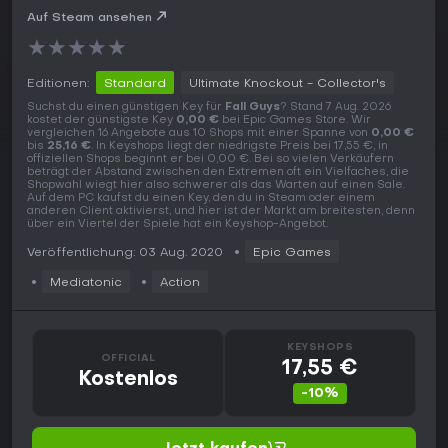
Auf Steam ansehen
★
★
★
★
★
Editionen:
Standard
Ultimate Knockout - Collector's
Suchst du einen günstigen Key für
Fall Guys
? Stand 7 Aug. 2026
kostet der günstigste Key
0,00 €
bei Epic Games Store. Wir
vergleichen 16 Angebote aus 10 Shops mit einer Spanne von
0,00 €
bis
25,16 €
. In Keyshops liegt der niedrigste Preis bei 17,55 €, in
offiziellen Shops beginnt er bei 0,00 €. Bei so vielen Verkäufern
beträgt der Abstand zwischen den Extremen oft ein Vielfaches, die
Shopwahl wiegt hier also schwerer als das Warten auf einen Sale.
Auf dem PC kaufst du einen Key, den du in Steam oder einem
anderen Client aktivierst, und hier ist der Markt am breitesten, denn
über ein Viertel der Spiele hat ein Keyshop-Angebot.
Veröffentlichung: 03 Aug. 2020
Epic Games
Mediatonic
Action
KEYSHOPS
OFFICIAL
17,55 €
Kostenlos
-10%