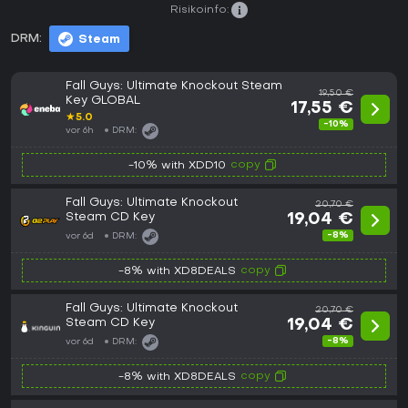
Risikoinfo:
DRM:
Steam
Fall Guys: Ultimate Knockout Steam
19,50 €
Key GLOBAL
17,55 €
★
5.0
-10%
vor 6h
DRM:
copy
-10% with XDD10
Fall Guys: Ultimate Knockout
20,70 €
Steam CD Key
19,04 €
-8%
vor 6d
DRM:
copy
-8% with XD8DEALS
Fall Guys: Ultimate Knockout
20,70 €
Steam CD Key
19,04 €
-8%
vor 6d
DRM:
copy
-8% with XD8DEALS