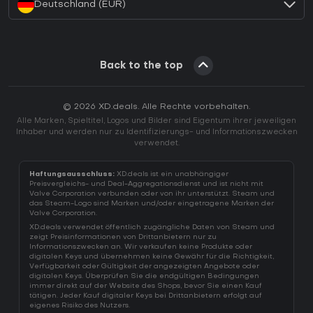
Deutschland (EUR)
Back to the top
© 2026 XD.deals. Alle Rechte vorbehalten.
Alle Marken, Spieltitel, Logos und Bilder sind Eigentum ihrer jeweiligen
Inhaber und werden nur zu Identifizierungs- und Informationszwecken
verwendet.
Haftungsausschluss:
XD.deals ist ein unabhängiger
Preisvergleichs- und Deal-Aggregationsdienst und ist nicht mit
Valve Corporation verbunden oder von ihr unterstützt. Steam und
das Steam-Logo sind Marken und/oder eingetragene Marken der
Valve Corporation.
XD.deals verwendet öffentlich zugängliche Daten von Steam und
zeigt Preisinformationen von Drittanbietern nur zu
Informationszwecken an. Wir verkaufen keine Produkte oder
digitalen Keys und übernehmen keine Gewähr für die Richtigkeit,
Verfügbarkeit oder Gültigkeit der angezeigten Angebote oder
digitalen Keys. Überprüfen Sie die endgültigen Bedingungen
immer direkt auf der Website des Shops, bevor Sie einen Kauf
tätigen. Jeder Kauf digitaler Keys bei Drittanbietern erfolgt auf
eigenes Risiko des Nutzers.