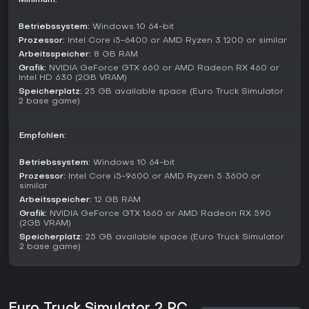
Minimum:
mit Bus-Elementen und erweiterter Stadtinfrastruktur.
Betriebssystem:
Windows 10 64-bit
Lohnt es sich?
Prozessor:
Intel Core i5-6400 or AMD Ryzen 3 1200 or similar
Auf Steam genießt Euro Truck Simulator 2 überwältigend
Arbeitsspeicher:
8 GB RAM
positive Resonanz: 97 % positive Bewertungen aus über
Grafik:
NVIDIA GeForce GTX 660 or AMD Radeon RX 460 or
722.000 Reviews und 79 auf Metacritic. Sim-Fans lieben die
Intel HD 630 (2GB VRAM)
Entspannung, mit durchschnittlich 44 Spielstunden - viele
Speicherplatz:
25 GB available space (Euro Truck Simulator
2 base game)
investieren Hunderte mehr durch den süchtig machenden
Fortschritt.
Empfohlen:
Wenn du Strategie, Erkundung und ruhiges Wachstum magst
statt Wettkampf, bietet der Titel langfristigen Wert - verstärkt
Betriebssystem:
Windows 10 64-bit
durch kostenlose Updates und optionale DLCs für neue
Regionen und Fracht. Perfekt für stressfreie Pausen, mit
Prozessor:
Intel Core i5-9600 or AMD Ryzen 5 3600 or
similar
Demo zum risikofreien Test. Für Truck-Sim-Fans bleibt es 2026
Arbeitsspeicher:
12 GB RAM
die Top-Wahl.
Grafik:
NVIDIA GeForce GTX 1660 or AMD Radeon RX 590
(2GB VRAM)
Speicherplatz:
25 GB available space (Euro Truck Simulator
2 base game)