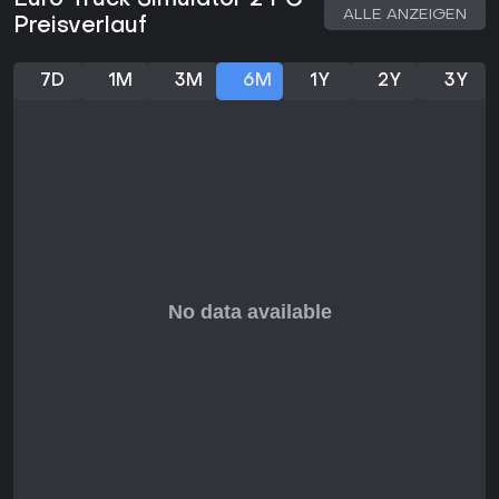
Euro Truck Simulator 2 PC
ALLE ANZEIGEN
Preisverlauf
7D
1M
3M
6M
1Y
2Y
3Y