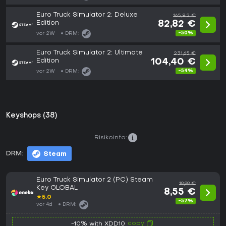
Euro Truck Simulator 2: Deluxe
165,82 €
Edition
82,82 €
-50%
vor 2W
DRM:
Euro Truck Simulator 2: Ultimate
231,65 €
Edition
104,40 €
-54%
vor 2W
DRM:
Keyshops (38)
Risikoinfo:
DRM:
Steam
Euro Truck Simulator 2 (PC) Steam
19,99 €
Key GLOBAL
8,55 €
★
5.0
-57%
vor 4d
DRM:
copy
-10% with XDD10