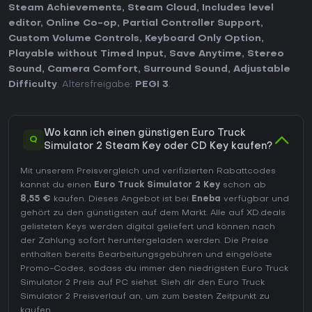
Steam Achievements
,
Steam Cloud
,
Includes level
editor
,
Online Co-op
,
Partial Controller Support
,
Custom Volume Controls
,
Keyboard Only Option
,
Playable without Timed Input
,
Save Anytime
,
Stereo
Sound
,
Camera Comfort
,
Surround Sound
,
Adjustable
Difficulty
. Altersfreigabe:
PEGI 3
.
Wo kann ich einen günstigen Euro Truck
Q
Simulator 2 Steam Key oder CD Key kaufen?
Mit unserem Preisvergleich und verifizierten Rabattcodes
kannst du einen
Euro Truck Simulator 2 Key
schon ab
8,55 €
kaufen. Dieses Angebot ist bei
Eneba
verfügbar und
gehört zu den günstigsten auf dem Markt. Alle auf XD.deals
gelisteten Keys werden digital geliefert und können nach
der Zahlung sofort heruntergeladen werden. Die Preise
enthalten bereits Bearbeitungsgebühren und eingelöste
Promo-Codes, sodass du immer den niedrigsten Euro Truck
Simulator 2 Preis auf
PC
siehst. Sieh dir den
Euro Truck
Simulator 2 Preisverlauf
an, um zum besten Zeitpunkt zu
kaufen.