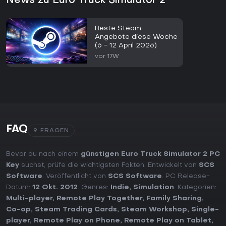
News zu Euro Truck Simulator 2
Beste Steam-
Angebote diese Woche
(6 - 12 April 2026)
vor 17W
FAQ
9 FRAGEN
Bevor du nach einem
günstigen Euro Truck Simulator 2 PC
Key
suchst, prüfe die wichtigsten Fakten. Entwickelt von
SCS
Software
. Veröffentlicht von
SCS Software
. PC Release-
Datum:
12 Okt. 2012
. Genres:
Indie
,
Simulation
. Kategorien:
Multi-player
,
Remote Play Together
,
Family Sharing
,
Co-op
,
Steam Trading Cards
,
Steam Workshop
,
Single-
player
,
Remote Play on Phone
,
Remote Play on Tablet
,