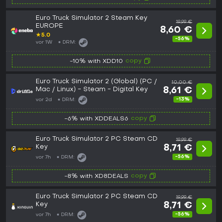
Euro Truck Simulator 2 Steam Key
19,99 €
EUROPE
8,60 €
★
5.0
-56%
vor 1W
DRM:
copy
-10% with XDD10
Euro Truck Simulator 2 (Global) (PC /
10,00 €
Mac / Linux) - Steam - Digital Key
8,61 €
-13%
vor 2d
DRM:
copy
-6% with XDDEALS6
Euro Truck Simulator 2 PC Steam CD
19,99 €
Key
8,71 €
-56%
vor 7h
DRM:
copy
-8% with XD8DEALS
Euro Truck Simulator 2 PC Steam CD
19,99 €
Key
8,71 €
-56%
vor 7h
DRM: