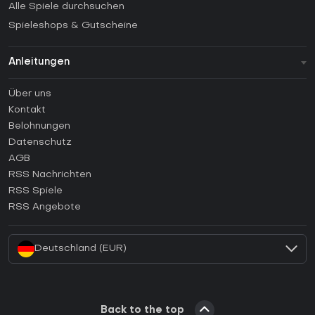
Alle Spiele durchsuchen
Spieleshops & Gutscheine
Anleitungen
FAQ
Über uns
Anleitungen
Kontakt
Wie aktiviert man einen Steam CD Key?
Belohnungen
Wie aktiviert man einen Epic Games CD Key?
Datenschutz
AGB
Wie aktiviert man einen GOG CD Key?
RSS Nachrichten
Wie aktiviert man einen Ubisoft Connect CD Key?
RSS Spiele
Wie aktiviert man einen EA App CD Key?
RSS Angebote
Wie aktiviert man einen Battle.net CD Key?
Deutschland (EUR)
Back to the top