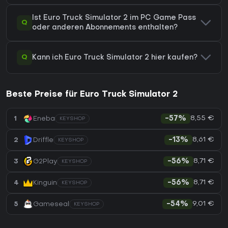
Ist Euro Truck Simulator 2 im PC Game Pass
Q
oder anderen Abonnements enthalten?
Q
Kann ich Euro Truck Simulator 2 hier kaufen?
Beste Preise für Euro Truck Simulator 2
8,55 €
1
Eneba
-57%
KEYSHOP
8,61 €
2
Driffle
-13%
KEYSHOP
8,71 €
3
G2Play
-56%
KEYSHOP
8,71 €
4
Kinguin
-56%
KEYSHOP
9,01 €
5
Gameseal
-54%
KEYSHOP