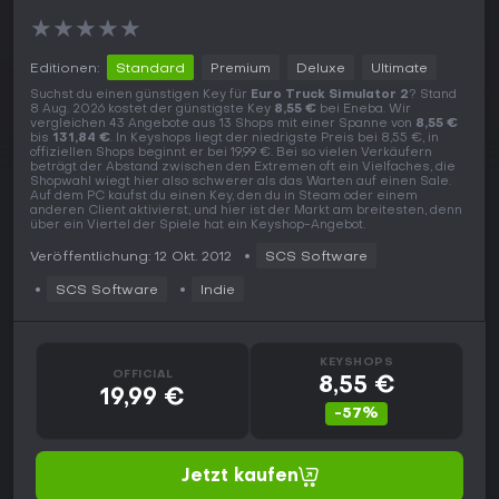
★
★
★
★
★
Editionen:
Standard
Premium
Deluxe
Ultimate
Suchst du einen günstigen Key für
Euro Truck Simulator 2
? Stand
8 Aug. 2026 kostet der günstigste Key
8,55 €
bei Eneba. Wir
vergleichen 43 Angebote aus 13 Shops mit einer Spanne von
8,55 €
bis
131,84 €
. In Keyshops liegt der niedrigste Preis bei 8,55 €, in
offiziellen Shops beginnt er bei 19,99 €. Bei so vielen Verkäufern
beträgt der Abstand zwischen den Extremen oft ein Vielfaches, die
Shopwahl wiegt hier also schwerer als das Warten auf einen Sale.
Auf dem PC kaufst du einen Key, den du in Steam oder einem
anderen Client aktivierst, und hier ist der Markt am breitesten, denn
über ein Viertel der Spiele hat ein Keyshop-Angebot.
Veröffentlichung: 12 Okt. 2012
SCS Software
SCS Software
Indie
KEYSHOPS
OFFICIAL
8,55 €
19,99 €
-57%
Jetzt kaufen