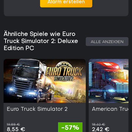
Alarm erstellen
eine durchdachte Auftrags- und Fortschrittsstruktur.
Einsteiger können über die Fahrschule und den freien
Fahrmodus unverbindlich testen, ob ihnen das Spiel liegt.
Ähnliche Spiele wie Euro
Truck Simulator 2: Deluxe
ALLE ANZEIGEN
Edition PC
Euro Truck Simulator 2
American Truc
19,88 €
18,62 €
-57%
8,55 €
2,42 €