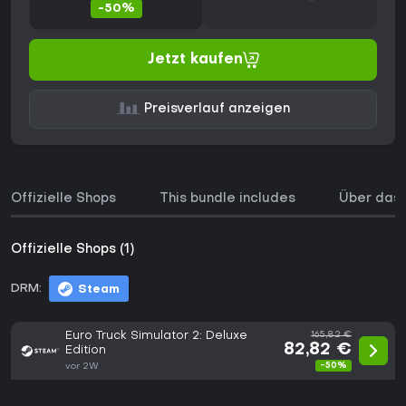
-50%
Jetzt kaufen
Preisverlauf anzeigen
Offizielle Shops
This bundle includes
Über das 
Offizielle Shops (1)
DRM:
Steam
Euro Truck Simulator 2: Deluxe
165,82 €
82,82 €
Edition
-50%
vor 2W