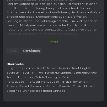
Fahrsimulationsspiel, das sich auf den Fernverkehr in einer
detaillierten Nachbildung Europas konzentriert. Spieler
übernehmen die Rolle eines Lkw-Fahrers, der Frachtaufträge
erledigt und dabei Kraftstoffverbrauch, Lieferfristen,
Ladungszustand und Fahrzeugverschleiß im Blick behalten
muss. Im Mittelpunkt stehen realistische Fahrdynamik,
Routenplanung und der schrittweise Aufbau eines eigenen
Transportunternehmens im Einzelspielermodus.
+Mehr
Gameplay
Im Kern geht es darum, Aufträge aus dem Jobmarkt
Indie
Simulation
anzunehmen, Ladung auf Sattelzüge zu laden und
termingerecht über Autobahnen, durch Städte und über
Landstraßen ans Ziel zu bringen - bei möglichst geringer
Oberfläche:
Beschädigung. Je nach Einstellung lässt sich zwischen
Bulgarian
Catalan
Czech
Danish
German
Greek
English
Schalt- und Automatikgetriebe wählen, der Motorzustand
Spanish - Spain
Finnish
French
Hungarian
Italian
Japanese
wird überwacht und Faktoren wie Mautgebühren oder
Korean
Lithuanian
Dutch
Norwegian
Polish
Ruhezeiten bei aktiviertem Fatigue-Modus berücksichtigt. Mit
Portuguese - Portugal
Portuguese - Brazil
Romanian
jedem erfolgreichen Transport sammeln Spieler
Russian
Slovak
Slovenian
Serbian
Swedish
Turkish
Ukrainian
Erfahrungspunkte, die höhere Fertigkeitsstufen, neue Tuning-
Simplified Chinese
Traditional Chinese
Optionen sowie den Kauf weiterer Lkw und die Einstellung
eigener Fahrer freischalten.
Die Routenwahl kann an persönliche Vorlieben angepasst