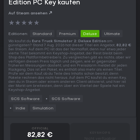
Edition PC Key kaufen
Auf Steam ansehen
★
★
★
★
★
Editionen:
Standard
Premium
Deluxe
Ultimate
Wo kaufst du
Euro Truck Simulator 2: Deluxe Edition
am
günstigsten? Stand 7 Aug. 2026 hat dieser Titel ein Angebot,
82,82 €
bei Steam. Auf dem PC ist das der Normalfall, denn nur etwa jeder
vierte Titel bekommt ein Keyshop-Angebot, der Rest bleibt beim
Shop des Plattformbetreibers. Zu vergleichen gibt es nichts, aber wir
verfolgen diesen Preis täglich und zeigen, wie er gegenüber
früheren Messungen dasteht, und ein Preisalarm meldet dir jeden
Rückgang. Das ist ein Paket, es enthält also mehr als einen Titel.
Prüfe vor dem Kauf, ob du Teile des Inhalts schon besitzt, denn
Pakete rechnen das nicht heraus. Auf dem PC kaufst du einen Key,
den du in Steam oder einem anderen Client aktivierst, und hier ist
der Markt am breitesten, denn über ein Viertel der Spiele hat ein
Keyshop-Angebot.
SCS Software
SCS Software
Indie
Simulation
OFFICIAL
KEYSHOPS
82,82 €
Nicht verfügbar