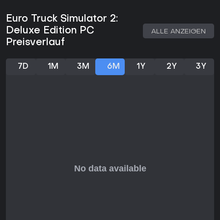
werden, etwa zugunsten von Autobahnen oder kürzeren
Strecken. Reparaturkosten entstehen durch Schäden, und
Euro Truck Simulator 2:
Tankstopps fließen in die Wirtschaftlichkeit jeder Fahrt ein.
Deluxe Edition PC
Die offene Welt umfasst zahlreiche europäische Länder mit
ALLE ANZEIGEN
unterschiedlichen Straßennetzen und Sehenswürdigkeiten
Preisverlauf
und lädt dazu ein, das Unternehmen durch stetige
Flottenvergrößerung und Optimierung immer weiter
auszubauen.
7D
1M
3M
6M
1Y
2Y
3Y
Spielmodi
Der Karrieremodus bildet das Herzstück des Spiels:
Ausgehend von einem einfachen Fahrer bauen Spieler
durch erfolgreiche Transporte und Reinvestition der
Gewinne ein eigenes Transportunternehmen auf. Die
integrierte Fahrschule vermittelt grundlegende
Fahrzeugbeherrschung und Steuerungselemente und
erleichtert Einsteigern den Einstieg in die Simulation. Im freien
Fahrmodus lässt sich die Karte ohne Auftragsvorgaben
erkunden - ideal zum Üben oder zum entspannten
Herumfahren.
Über Community-Server ist auch ein Multiplayer-Modus
verfügbar, der die Simulationsregeln des Einzelspiels
übernimmt. So können Spieler gemeinsam unterwegs sein
und koordinierte Transporte durchführen, ohne die offline