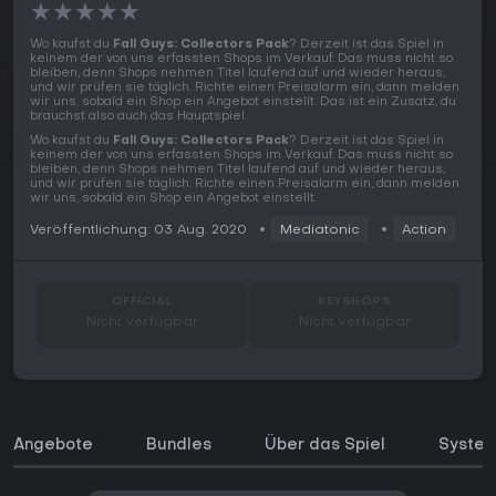
★
★
★
★
★
Wo kaufst du
Fall Guys: Collectors Pack
? Derzeit ist das Spiel in
keinem der von uns erfassten Shops im Verkauf. Das muss nicht so
bleiben, denn Shops nehmen Titel laufend auf und wieder heraus,
und wir prüfen sie täglich. Richte einen Preisalarm ein, dann melden
wir uns, sobald ein Shop ein Angebot einstellt. Das ist ein Zusatz, du
brauchst also auch das Hauptspiel.
Wo kaufst du
Fall Guys: Collectors Pack
? Derzeit ist das Spiel in
keinem der von uns erfassten Shops im Verkauf. Das muss nicht so
bleiben, denn Shops nehmen Titel laufend auf und wieder heraus,
und wir prüfen sie täglich. Richte einen Preisalarm ein, dann melden
wir uns, sobald ein Shop ein Angebot einstellt.
Veröffentlichung: 03 Aug. 2020
Mediatonic
Action
OFFICIAL
KEYSHOPS
Nicht verfügbar
Nicht verfügbar
Angebote
Bundles
Über das Spiel
Syste