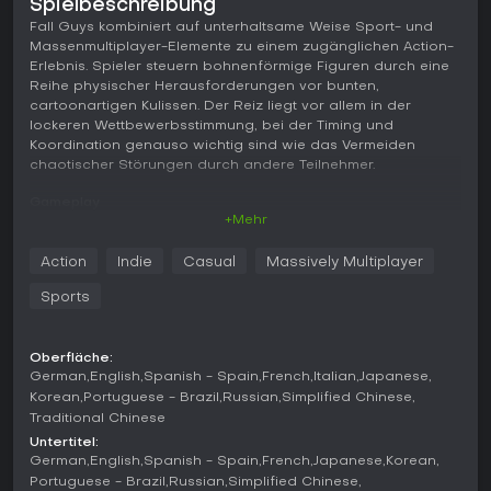
Spielbeschreibung
Fall Guys kombiniert auf unterhaltsame Weise Sport- und
Massenmultiplayer-Elemente zu einem zugänglichen Action-
Erlebnis. Spieler steuern bohnenförmige Figuren durch eine
Reihe physischer Herausforderungen vor bunten,
cartoonartigen Kulissen. Der Reiz liegt vor allem in der
lockeren Wettbewerbsstimmung, bei der Timing und
Koordination genauso wichtig sind wie das Vermeiden
chaotischer Störungen durch andere Teilnehmer.
Gameplay
+Mehr
Im Mittelpunkt steht das Navigieren durch hindernisreiche
Umgebungen, die Gleichgewicht, Sprunggenauigkeit und
Action
Indie
Casual
Massively Multiplayer
schnelle Reaktionen verlangen. Jede Runde versammelt
Dutzende Spieler auf demselben Parcours, was für ständige
Sports
Interferenzen sorgt, wenn Bohnen sich gegenseitig
schubsen, stolpern oder blockieren. Die Bewegungen wirken
bewusst ungeschickt, sodass selbst einfache Aktionen wie
Oberfläche:
Laufen oder Greifen für Komik und Frust zugleich sorgen.
German
English
Spanish - Spain
French
Italian
Japanese
Wer sich durch die Eliminierungsrunden kämpft, bleibt am
Korean
Portuguese - Brazil
Russian
Simplified Chinese
Ende als Sieger oder Siegerteam übrig. Optische
Traditional Chinese
Anpassungen verleihen den Figuren Persönlichkeit, ohne die
Untertitel:
Mechaniken zu beeinflussen. Dank des Free-to-play-Modells
German
English
Spanish - Spain
French
Japanese
Korean
ist das Spiel auf PC und weiteren Plattformen breit
Portuguese - Brazil
Russian
Simplified Chinese
zugänglich.