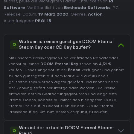
suchst, prüfe die wichtigsten Fakten. Entwickelt von
id
Software
. Veröffentlicht von
Bethesda Softworks
. PC
Release-Datum:
19 März 2020
. Genres:
Action
.
Altersfreigabe:
PEGI 18
.
Wo kann ich einen günstigen DOOM Eternal
Q
Steam Key oder CD Key kaufen?
Mit unserem Preisvergleich und verifizierten Rabattcodes
kannst du einen
DOOM Eternal Key
schon ab
4,31 €
kaufen. Dieses Angebot ist bei
Eneba
verfügbar und gehört
zu den günstigsten auf dem Markt. Alle auf XD.deals
gelisteten Keys werden digital geliefert und können nach
der Zahlung sofort heruntergeladen werden. Die Preise
enthalten bereits Bearbeitungsgebühren und eingelöste
Promo-Codes, sodass du immer den niedrigsten DOOM
Eternal Preis auf
PC
siehst. Sieh dir den
DOOM Eternal
Preisverlauf
an, um zum besten Zeitpunkt zu kaufen.
Was ist der aktuelle DOOM Eternal Steam-
Q
Preis?