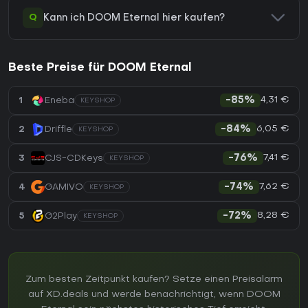
Q
Kann ich DOOM Eternal hier kaufen?
Beste Preise für DOOM Eternal
4,31 €
1
Eneba
-85%
KEYSHOP
6,05 €
2
Driffle
-84%
KEYSHOP
7,41 €
3
CJS-CDKeys
-76%
KEYSHOP
7,62 €
4
GAMIVO
-74%
KEYSHOP
8,28 €
5
G2Play
-72%
KEYSHOP
Zum besten Zeitpunkt kaufen? Setze einen Preisalarm
auf XD.deals und werde benachrichtigt, wenn DOOM