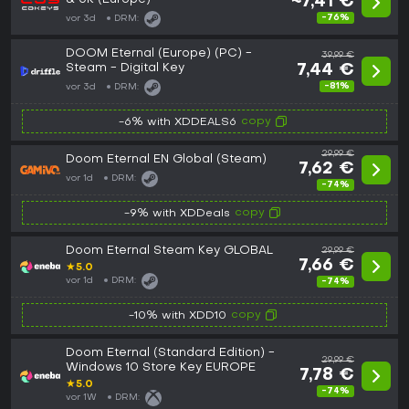
~7,41 €
-76%
vor 3d
DRM:
DOOM Eternal (Europe) (PC) -
39,99 €
Steam - Digital Key
7,44 €
-81%
vor 3d
DRM:
copy
-6% with XDDEALS6
29,99 €
Doom Eternal EN Global (Steam)
7,62 €
vor 1d
DRM:
-74%
copy
-9% with XDDeals
Doom Eternal Steam Key GLOBAL
29,99 €
7,66 €
★
5.0
vor 1d
DRM:
-74%
copy
-10% with XDD10
Doom Eternal (Standard Edition) -
29,99 €
Windows 10 Store Key EUROPE
7,78 €
★
5.0
-74%
vor 1W
DRM: