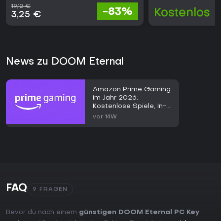
19,12 €
-83%
Kostenlos
3,25 €
News zu DOOM Eternal
Amazon Prime Gaming
im Jahr 2026:
Kostenlose Spiele, In-
Game-Items und
vor 14W
Zugangshilfe
FAQ
9 FRAGEN
Bevor du nach einem
günstigen DOOM Eternal PC Key