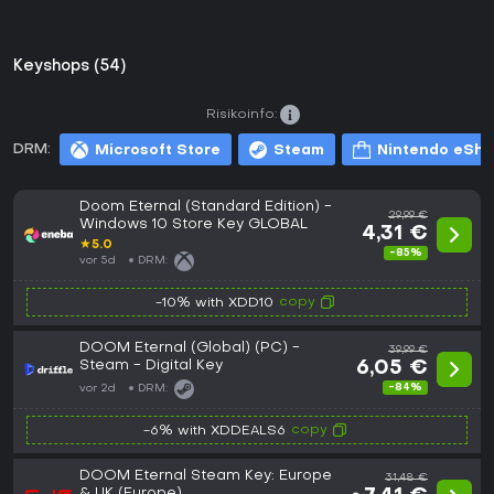
Keyshops (54)
Risikoinfo:
DRM:
Microsoft Store
Steam
Nintendo eSh
Doom Eternal (Standard Edition) -
29,99 €
Windows 10 Store Key GLOBAL
4,31 €
★
5.0
-85%
vor 5d
DRM:
copy
-10% with XDD10
DOOM Eternal (Global) (PC) -
39,99 €
Steam - Digital Key
6,05 €
-84%
vor 2d
DRM:
copy
-6% with XDDEALS6
DOOM Eternal Steam Key: Europe
31,48 €
& UK (Europe)