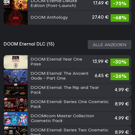
DOOM Eternal Deluxe
17,49 €
-75%
Edition (Post-Launch)
DOOM Anthology
27,40 €
-68%
DOOM Eternal DLC (15)
ALLE ANZEIGEN
DOOM Eternal Year One
13,99 €
-30%
Pass
DOOM Eternal: The Ancient
6,45 €
-26%
Gods - Part One
DOOM Eternal: The Rip and Tear
4,99 €
Pack
DOOM Eternal: Series One Cosmetic
8,99 €
Pack
DOOMicorn Master Collection
4,99 €
Cosmetic Pack
DOOM Eternal: Series Two Cosmetic
8,99 €