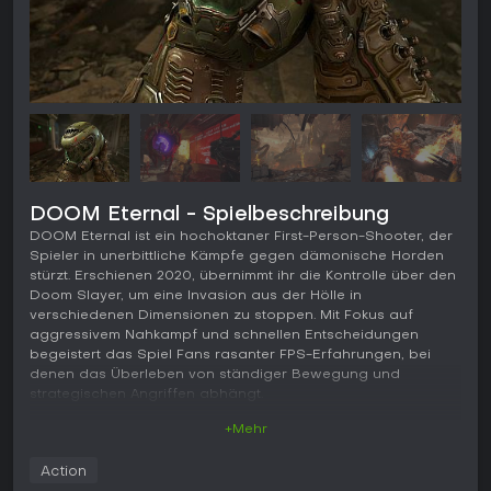
DOOM Eternal - Spielbeschreibung
DOOM Eternal ist ein hochoktaner First-Person-Shooter, der
Spieler in unerbittliche Kämpfe gegen dämonische Horden
stürzt. Erschienen 2020, übernimmt ihr die Kontrolle über den
Doom Slayer, um eine Invasion aus der Hölle in
verschiedenen Dimensionen zu stoppen. Mit Fokus auf
aggressivem Nahkampf und schnellen Entscheidungen
begeistert das Spiel Fans rasanter FPS-Erfahrungen, bei
denen das Überleben von ständiger Bewegung und
strategischen Angriffen abhängt.
+Mehr
Gameplay
Im Kern von DOOM Eternal steht ein vorwärtsdrängender
Action
Kampfstil, der Aggression belohnt. Als Doom Slayer seid ihr