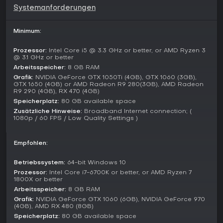
Systemanforderungen
Spielmodi
Die Singleplayer-Kampagne bildet das Herz von DOOM
Minimum:
Eternal und führt den Doom Slayer durch storygetriebene
Missionen auf der Erde und in fremden Reichen, um
dämonische Mächte zu bekämpfen. Levels mischen intensive
Prozessor:
Intel Core i5 @ 3.3 GHz or better, or AMD Ryzen 3
@ 3.1 GHz or better
Gefechte mit Erkundung, versteckten Collectibles und
Arbeitsspeicher:
8 GB RAM
anspruchsvollen Slayer Gates, die starke Belohnungen wie
die Unmaykr-Waffe freischalten.
Grafik:
NVIDIA GeForce GTX 1050Ti (4GB), GTX 1060 (3GB),
GTX 1650 (4GB) or AMD Radeon R9 280(3GB), AMD Radeon
R9 290 (4GB), RX 470 (4GB)
Battlemode liefert asymmetrisches Multiplayer-Action, bei
Speicherplatz:
80 GB available space
dem ein Doom Slayer gegen zwei spielerische Dämonen in
Zusätzliche Hinweise:
Broadband Internet connection; (
Best-of-Five-Runden antritt. Dämonen wie Mancubus, Pain
1080p / 60 FPS / Low Quality Settings )
Elemental, Revenant, Arch-vile, Marauder und Dread Knight
setzen einzigartige Fähigkeiten und Beschwörungen ein,
während der Slayer mit vollem Loadout überlebt.
Empfohlen:
Der später hinzugekommene Horde Mode bietet Wellen-
Betriebssystem:
64-bit Windows 10
basierte Survival-Challenges solo gegen zunehmend
Prozessor:
Intel Core i7-6700K or better, or AMD Ryzen 7
stärkere Dämonenwellen in Arena-Setups, die Ausdauer und
1800X or better
Skill auf die Probe stellen.
Arbeitsspeicher:
8 GB RAM
Grafik:
NVIDIA GeForce GTX 1060 (6GB), NVIDIA GeForce 970
Updates und Erweiterungen
(4GB), AMD RX 480 (8GB)
DOOM Eternal erhielt mehrere kostenlose Updates mit
Speicherplatz:
80 GB available space
Inhalts-Erweiterungen. Update 6.66 aus 2021 brachte Horde