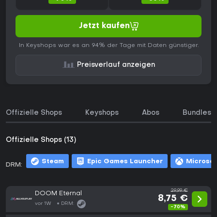
Jetzt kaufen
In Keyshops war es an 94% der Tage mit Daten günstiger.
Preisverlauf anzeigen
Offizielle Shops
Keyshops
Abos
Bundles
Offizielle Shops (13)
Steam
Epic Games Launcher
Microsof
DRM:
29,99 €
DOOM Eternal
8,75 €
vor 1W
DRM:
-70%