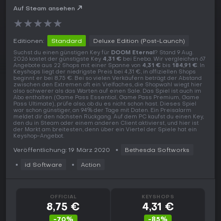
Auf Steam ansehen
★
★
★
★
★
Editionen:
Standard
Deluxe Edition (Post-Launch)
Suchst du einen günstigen Key für
DOOM Eternal
? Stand 9 Aug.
2026 kostet der günstigste Key
4,31 €
bei Eneba. Wir vergleichen 67
Angebote aus 22 Shops mit einer Spanne von
4,31 €
bis
184,91 €
. In
Keyshops liegt der niedrigste Preis bei 4,31 €, in offiziellen Shops
beginnt er bei 8,75 €. Bei so vielen Verkäufern beträgt der Abstand
zwischen den Extremen oft ein Vielfaches, die Shopwahl wiegt hier
also schwerer als das Warten auf einen Sale. Das Spiel ist auch im
Abo enthalten (Game Pass Essential, Game Pass Premium, Game
Pass Ultimate), prüfe also, ob du es nicht schon hast. Dieses Spiel
war schon günstiger, an 94% der Tage mit Daten. Ein Preisalarm
meldet dir den nächsten Rückgang. Auf dem PC kaufst du einen Key,
den du in Steam oder einem anderen Client aktivierst, und hier ist
der Markt am breitesten, denn über ein Viertel der Spiele hat ein
Keyshop-Angebot.
Veröffentlichung: 19 März 2020
Bethesda Softworks
id Software
Action
OFFICIAL
KEYSHOPS
8,75 €
4,31 €
-70%
-85%