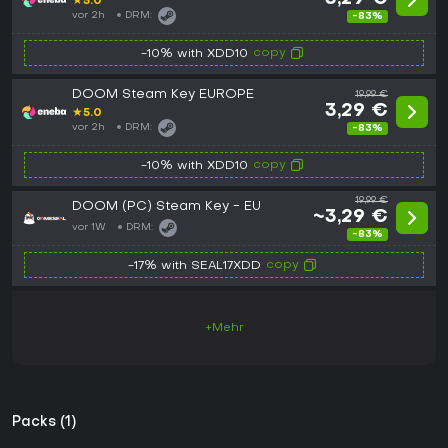
★
5.0
vor 2h
DRM:
-83%
copy
-10% with XDD10
DOOM Steam Key EUROPE
19,99 €
3,29 €
★
5.0
vor 2h
DRM:
-83%
copy
-10% with XDD10
19,99 €
DOOM (PC) Steam Key - EU
~3,29 €
vor 1W
DRM:
-83%
copy
-17% with SEAL17XDD
+Mehr
Packs (1)