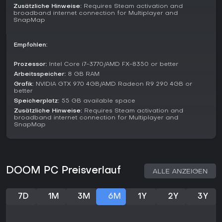
Zusätzliche Hinweise:
Requires Steam activation and
Lobbys sind ohne Cross-Play weniger belebt.
broadband internet connection for Multiplayer and
SnapMap
Lohnt es sich?
DOOM wurde für die Singleplayer-Campaign gefeiert,
Empfohlen:
Metacritic 85/100 auf PC. Steam-Reviews sehr positiv wegen
befriedigendem Combat und Soundtrack. Multiplayer fiel
teils ab als derivativ, doch der Kern rockt für Fast-FPS-Fans.
Prozessor:
Intel Core i7-3770/AMD FX-8350 or better
Arbeitsspeicher:
8 GB RAM
Perfekt für Shooter ohne Story-Fokus. Günstig im Sale, ideal
Grafik:
NVIDIA GTX 970 4GB/AMD Radeon R9 290 4GB or
für Einsteiger. Wer Ongoing-Support sucht: Entwicklung
better
endete vor Jahren, aber die Campaign allein lohnt,
Speicherplatz:
55 GB available space
besonders bei Skill-Challenges.
Zusätzliche Hinweise:
Requires Steam activation and
broadband internet connection for Multiplayer and
SnapMap
DOOM PC Preisverlauf
ALLE ANZEIGEN
7D
1M
3M
6M
1Y
2Y
3Y