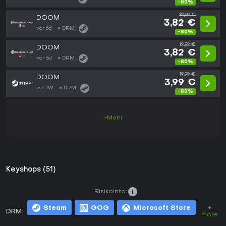
-80%
19,99 €
DOOM
3,82 €
vor 6d
DRM:
-80%
19,99 €
DOOM
3,82 €
vor 6d
DRM:
-80%
19,99 €
DOOM
3,99 €
vor 1W
DRM:
-80%
+Mehr
Keyshops (51)
Risikoinfo:
Steam
GOG
Microsoft Store
+
DRM:
more