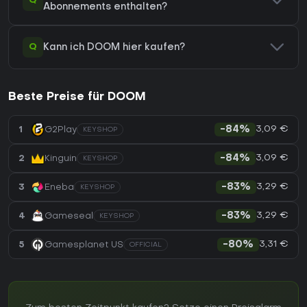
Q
Abonnements enthalten?
Q
Kann ich DOOM hier kaufen?
Beste Preise für DOOM
3,09 €
1
G2Play
-84%
KEYSHOP
3,09 €
2
Kinguin
-84%
KEYSHOP
3,29 €
3
Eneba
-83%
KEYSHOP
3,29 €
4
Gameseal
-83%
KEYSHOP
3,31 €
5
Gamesplanet US
-80%
OFFICIAL