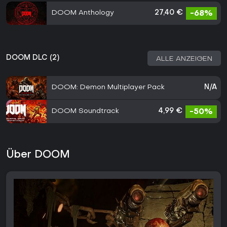
DOOM Anthology
27,40 €
-68%
DOOM DLC (2)
ALLE ANZEIGEN
DOOM: Demon Multiplayer Pack
N/A
DOOM Soundtrack
4,99 €
-50%
Über DOOM