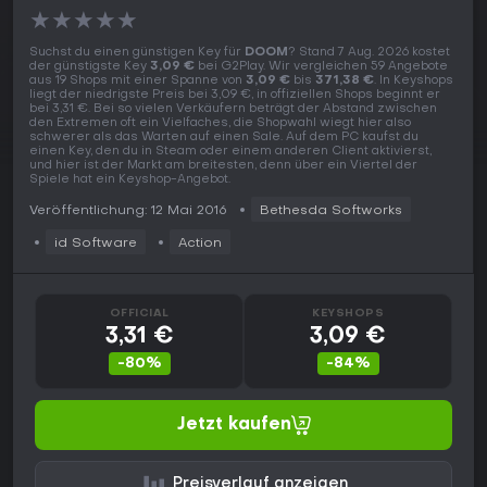
★
★
★
★
★
Suchst du einen günstigen Key für
DOOM
? Stand 7 Aug. 2026 kostet
der günstigste Key
3,09 €
bei G2Play. Wir vergleichen 59 Angebote
aus 19 Shops mit einer Spanne von
3,09 €
bis
371,38 €
. In Keyshops
liegt der niedrigste Preis bei 3,09 €, in offiziellen Shops beginnt er
bei 3,31 €. Bei so vielen Verkäufern beträgt der Abstand zwischen
den Extremen oft ein Vielfaches, die Shopwahl wiegt hier also
schwerer als das Warten auf einen Sale. Auf dem PC kaufst du
einen Key, den du in Steam oder einem anderen Client aktivierst,
und hier ist der Markt am breitesten, denn über ein Viertel der
Spiele hat ein Keyshop-Angebot.
Veröffentlichung: 12 Mai 2016
Bethesda Softworks
id Software
Action
OFFICIAL
KEYSHOPS
3,31 €
3,09 €
-80%
-84%
Jetzt kaufen
Preisverlauf anzeigen