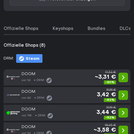
Offizielle Shops
Keyshops
Bundles
DLCs
Offizielle Shops (8)
DRM:
Steam
17,32 €
DOOM
~3,31 €
vor 1d
DRM:
-80%
19,99 €
DOOM
3,42 €
vor 6d
DRM:
-82%
19,99 €
DOOM
3,44 €
vor 1W
DRM:
-82%
18,65 €
DOOM
~3,58 €
vor 1d
DRM: