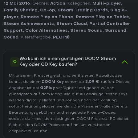
12 Mai 2016
. Genres:
Action
. Kategorien:
Multi-player
,
Family Sharing
,
Co-op
,
Steam Trading Cards
,
Single-
player
,
Remote Play on Phone
,
Remote Play on Tablet
,
Steam Achievements
,
Steam Cloud
,
Partial Controller
Support
,
Color Alternatives
,
Stereo Sound
,
Surround
Sound
. Altersfreigabe:
PEGI 18
.
Wo kann ich einen günstigen DOOM Steam
Q
Key oder CD Key kaufen?
Mit unserem Preisvergleich und verifizierten Rabattcodes
kannst du einen
DOOM Key
schon ab
3,09 €
kaufen. Dieses
Angebot ist bei
G2Play
verfügbar und gehört zu den
günstigsten auf dem Markt. Alle auf XD.deals gelisteten Keys
werden digital geliefert und können nach der Zahlung
sofort heruntergeladen werden. Die Preise enthalten bereits
Bearbeitungsgebühren und eingelöste Promo-Codes,
sodass du immer den niedrigsten DOOM Preis auf
PC
siehst.
Sieh dir den
DOOM Preisverlauf
an, um zum besten
Zeitpunkt zu kaufen.