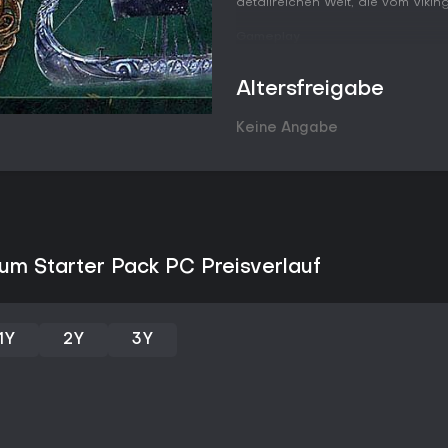
detailreichen Welt, die vom Viking 
Gameplay
Im Kern von Assassin's Creed Va
Fortschritt über Skill-Trees, die
Altersfreigabe
verbessern. Du steuerst Eivor, d
passt das Aussehen mit Tattoos,
Keine Angabe
im Kampf liegt auf Dual-Wielding
Morgensternen oder Schilden - p
mit Bögen. Stealth-Mechaniken s
Attentate, verschmelze in Mens
Synin, der das Eagle Vision aus f
Der Siedlungsbau in Ravensthorp
weitere Ebene: Sammle Ressour
ium Starter Pack PC Preisverlauf
Kriegerrekrutierung, Schmiede f
zu errichten, die neue Quests u
Dialogentscheidungen und Allian
Regionen und Charaktere aus. Ne
1Y
2Y
3Y
Würfelspiel Orlog, Jagd, Angeln
und vertiefen die Welt.
Spielmodi
Assassin's Creed Valhalla ist vor
verschiedene Modi für mehr Abwe