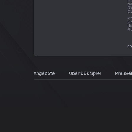
Sp
de
Ri
Da
Wo
Sp
de
Ri
Me
Angebote
Über das Spiel
Preisve