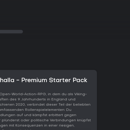
lhalla - Premium Starter Pack
n Open-World-Action-RPG, in dem du als Viking-
aften des 9. Jahrhunderts in England und
chienen 2020, verbindet dieser Teil der beliebten
 umfassenden Rollenspielelementen: Du
dlungen auf und kämpfst erbittert gegen
r plünderst oder politische Verbindungen knüpfst
ngen mit Konsequenzen in einer riesigen,