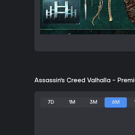
Assassin's Creed Valhalla - Prem
7D
1M
3M
6M