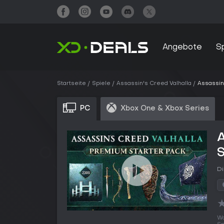
Angebote
S
Startseite
Spiele
Assassin's Creed Valhalla
Assassin
PC
Xbox One & Xbox Series
A
S
Di
Wo