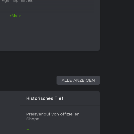
Age inspiriert ist.
+Mehr
lhalla drehen sich Erkundung, Kämpfe und
 deine Fähigkeiten ohne klassisches Levelsystem
er oder die männlich oder weiblich sein kann, und
 Kriegsbemalung und Ausrüstung an. Der Fokus
 mit Waffen wie Äxten, Schwertern,
erfekt für brutale Nahkämpfe oder Fernangriffe
ind entscheidend: Nutze die Hidden Blade für
chenmengen oder lenke ab mit deinem Raben
rüheren Teilen ersetzt.
e, dem Stützpunkt deines Clans, bringt eine
cen durch Raids, um Gebäude wie Kaserne für
ALLE ANZEIGEN
ür Ausrüstungs-Upgrades oder andere Strukturen
nd Anpassungen freischalten.
zen prägen die Story und wirken sich auf
Historisches Tief
benaktivitäten wie Flyting-Wortduelle, das
 oder Trinkwettbewerbe sorgen für Abwechslung
Preisverlauf von offiziellen
Shops
 allem ein Singleplayer-Erlebnis, bietet aber
-
-
chslung. Bei Raids führst du kleine Gruppen
-