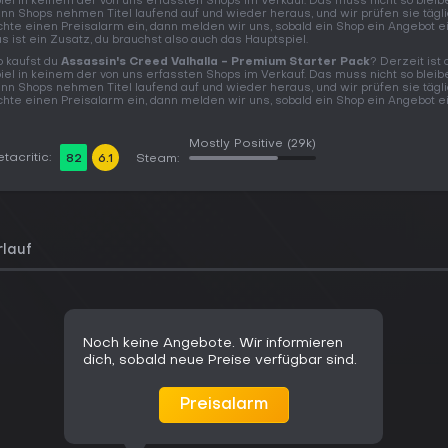
iel in keinem der von uns erfassten Shops im Verkauf. Das muss nicht so bleib
nn Shops nehmen Titel laufend auf und wieder heraus, und wir prüfen sie tägli
chte einen Preisalarm ein, dann melden wir uns, sobald ein Shop ein Angebot ein
s ist ein Zusatz, du brauchst also auch das Hauptspiel.
 kaufst du
Assassin's Creed Valhalla - Premium Starter Pack
? Derzeit ist
iel in keinem der von uns erfassten Shops im Verkauf. Das muss nicht so bleib
nn Shops nehmen Titel laufend auf und wieder heraus, und wir prüfen sie tägli
chte einen Preisalarm ein, dann melden wir uns, sobald ein Shop ein Angebot ein
Mostly Positive
(29k)
tacritic:
82
6.1
Steam:
rlauf
Noch keine Angebote. Wir informieren
dich, sobald neue Preise verfügbar sind.
Preisalarm