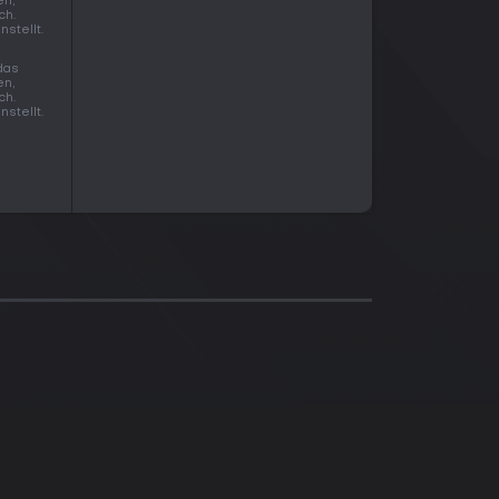
en,
ch.
stellt.
 das
en,
ch.
stellt.