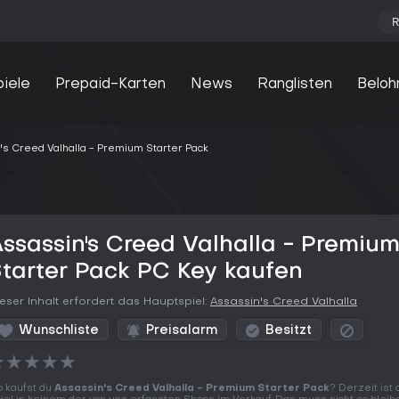
R
piele
Prepaid-Karten
News
Ranglisten
Beloh
's Creed Valhalla - Premium Starter Pack
ssassin's Creed Valhalla - Premiu
tarter Pack PC Key kaufen
eser Inhalt erfordert das Hauptspiel:
Assassin's Creed Valhalla
Wunschliste
Preisalarm
Besitzt
★
★
★
★
★
 kaufst du
Assassin's Creed Valhalla - Premium Starter Pack
? Derzeit ist