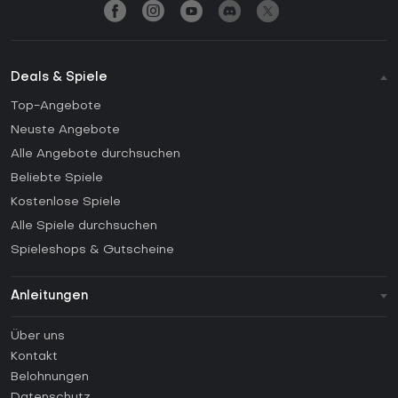
Deals & Spiele
Top-Angebote
Neuste Angebote
Alle Angebote durchsuchen
Beliebte Spiele
Kostenlose Spiele
Alle Spiele durchsuchen
Spieleshops & Gutscheine
Anleitungen
FAQ
Über uns
Anleitungen
Kontakt
Wie aktiviert man einen Steam CD Key?
Belohnungen
Wie aktiviert man einen Epic Games CD Key?
Datenschutz