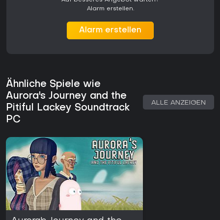
und Plattformpassagen bemängeln. Das Spiel erschien
Alarm erstellen.
Anfang 2023 und ist weiterhin auf dem PC verfügbar, ohne
dass seit dem Release größere Updates oder saisonale
Alarm erstellen
Inhalte hinzugekommen wären. Wer eine kompakte Indie-
Adventure mit Schuss- und Rätselmechaniken sucht, könnte
es ansprechend finden - besonders wenn der Soundtrack
als zusätzlicher Anreiz zum Wiederholen beliebter Abschnitte
dient.
Ähnliche Spiele wie
Aurora's Journey and the
ALLE ANZEIGEN
Pitiful Lackey Soundtrack
PC