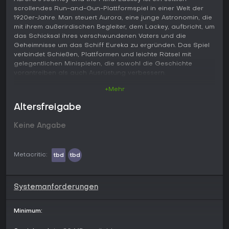
scrollendes Run-and-Gun-Plattformspiel in einer Welt der
1920er-Jahre. Man steuert Aurora, eine junge Astronomin, die
mit ihrem außerirdischen Begleiter, dem Lackey, aufbricht, um
das Schicksal ihres verschwundenen Vaters und die
Geheimnisse um das Schiff Eureka zu ergründen. Das Spiel
verbindet Schießen, Plattformen und leichte Rätsel mit
gelegentlichen Minispielen, die sowohl die Geschichte
vorantreiben als auch Ausrüstung verbessern.
+Mehr
Gameplay
Im Mittelpunkt steht das Durchqueren linearer Level von links
Altersfreigabe
nach rechts, bei dem man Gegnern und Hindernissen
ausweicht. Aurora zielt und schießt mit dem rechten Analog-
Keine Angabe
Stick; normale Schüsse reichen meist aus, während stärkere
Angriffe bei abgeschirmten Feinden nötig sind. Der Lackey
dient sowohl als Kampf- als auch als Rätselhelfer: Man kann
Metacritic:
tbd
tbd
ihn auf Gruppen von Gegnern werfen, um Flächenschaden
zu verursachen, oder ihn so platzieren, dass er Schalter
aktiviert und ansonsten unerreichbare Bereiche zugänglich
macht.
Systemanforderungen
Fortschritt ergibt sich durch Gespräche mit NPCs, die neue
Minimum:
Handlungsinformationen und Nebenaufgaben liefern. Durch
Minispiele wie Kurierdienste oder das Schreiben von