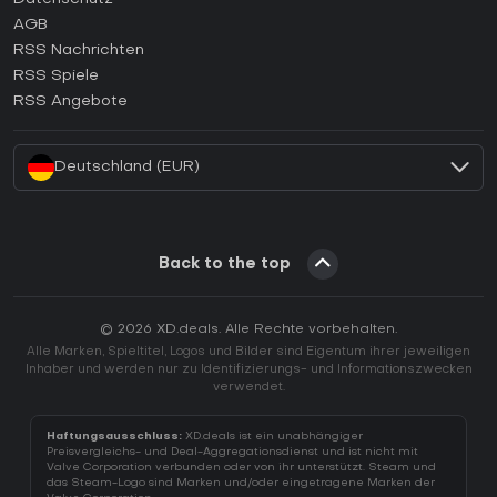
AGB
Wie aktiviert man einen GOG CD Key?
RSS Nachrichten
Wie aktiviert man einen Ubisoft Connect CD Key?
RSS Spiele
Wie aktiviert man einen EA App CD Key?
RSS Angebote
Wie aktiviert man einen Battle.net CD Key?
Deutschland (EUR)
Back to the top
© 2026 XD.deals. Alle Rechte vorbehalten.
Alle Marken, Spieltitel, Logos und Bilder sind Eigentum ihrer jeweiligen
Inhaber und werden nur zu Identifizierungs- und Informationszwecken
verwendet.
Haftungsausschluss:
XD.deals ist ein unabhängiger
Preisvergleichs- und Deal-Aggregationsdienst und ist nicht mit
Valve Corporation verbunden oder von ihr unterstützt. Steam und
das Steam-Logo sind Marken und/oder eingetragene Marken der