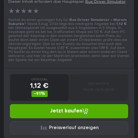
Dieser Inhalt erfordert das Hauptspiel:
Bus Driver Simulator
★
★
★
★
★
Suchst du einen günstigen Key für
Bus Driver Simulator - Murom
Suburbs
? Stand 6 Aug. 2026 liegt das niedrigste Angebot bei
1,12 €
bei Gamesplanet US, ausgewählt aus 5 Angeboten in 5 Shops. In
Keyshops geht es bei los, in offiziellen Shops bei 1,12 €. Auf dem PC
gewinnt der Keyshop in den meisten Vergleichen beim Preis, du
kaufst dann aber einen Code von einem Drittanbieter, prüfe also die
Aktivierungsregion. Das ist ein Zusatz, du brauchst also auch das
Hauptspiel. Es kostet heute 0,87 €, zusammen also 1,99 €. Auf dem
PC kaufst du einen Key, den du in Steam oder einem anderen Client
aktivierst, und hier ist der Markt am breitesten, denn über ein Viertel
der Spiele hat ein Keyshop-Angebot.
OFFICIAL
KEYSHOPS
1,12 €
Nicht verfügbar
-91%
Jetzt kaufen
Preisverlauf anzeigen