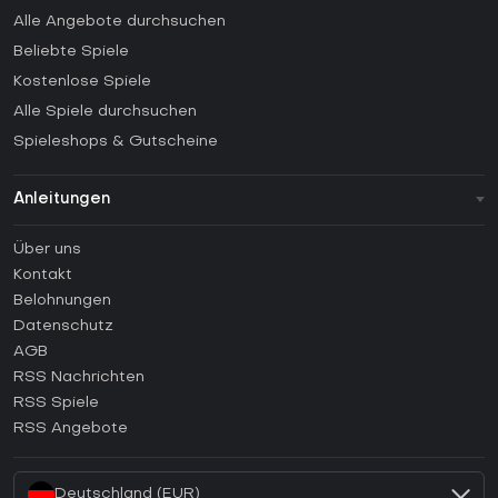
Alle Angebote durchsuchen
Beliebte Spiele
Kostenlose Spiele
Alle Spiele durchsuchen
Spieleshops & Gutscheine
Anleitungen
FAQ
Über uns
Anleitungen
Kontakt
Wie aktiviert man einen Steam CD Key?
Belohnungen
Wie aktiviert man einen Epic Games CD Key?
Datenschutz
AGB
Wie aktiviert man einen GOG CD Key?
RSS Nachrichten
Wie aktiviert man einen Ubisoft Connect CD Key?
RSS Spiele
Wie aktiviert man einen EA App CD Key?
RSS Angebote
Wie aktiviert man einen Battle.net CD Key?
Deutschland (EUR)