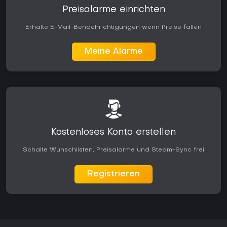
kontinuierlichen Spielwert. Das Fehlen komplexer Handlung
Preisalarme einrichten
oder Mehrspieler-Elemente richtet die Aufmerksamkeit
ausschließlich auf das Fahren und spricht damit eine
Erhalte E-Mail-Benachrichtigungen wenn Preise fallen
Zielgruppe an, die Präzision und Wiederholung in
Fahrsimulationen schätzt.
Meine Alarme
Kostenloses Konto erstellen
Schalte Wunschlisten, Preisalarme und Steam-Sync frei
Registrieren