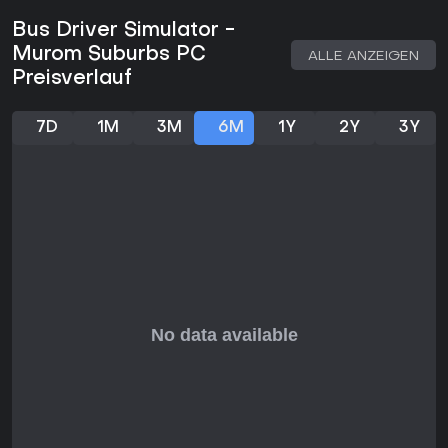
ist. Winterliche Straßen erhöhen die Schleudergefahr bei
Bus Driver Simulator -
Kurven oder abrupten Bremsmanövern. Saisonale Wechsel
zwischen Sommer und Winter verändern Sichtweite und Grip
Murom Suburbs PC
ALLE ANZEIGEN
auf Feldern und in den Fichtenwäldern.
Preisverlauf
Der Verkehr wurde überarbeitet und verhält sich nun
natürlicher: Fahrzeuge setzen Blinker, Positionslichter und
7D
1M
3M
6M
1Y
2Y
3Y
Scheinwerfer situationsgerecht ein. Ein Navigationssystem
liefert klare Führungslinien und präzise Positionsangaben,
damit die Linienführung ohne Umwege eingehalten werden
kann. Über 50 Haltestellen sind auf der Karte verteilt und
ermöglichen ein flüssiges Ein- und Aussteigen der Fahrgäste.
Fünf Garagen und Tankstellen dienen als zentrale Punkte für
Wartung und Betankung. Die gesamte Fahrt erfolgt aus der
Fahrerkabine heraus, wobei es auf präzise Steuerung
ankommt, um die Fahrten zügig abzuschließen.
Spielmodi
Die Standard-Linienfahrt bildet den Hauptbestandteil des
Spiels. Rund 23 vorgefertigte Routen stehen zur Auswahl und
führen durch Stadtstraßen sowie ausgedehnte Landwege
mit festgelegter Haltestellenabfolge.
Darüber hinaus lassen sich eigene Routen und Fahrpläne