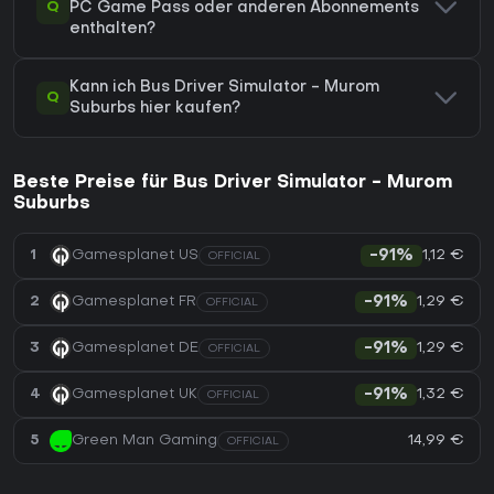
Q
PC Game Pass oder anderen Abonnements
enthalten?
Kann ich Bus Driver Simulator - Murom
Q
Suburbs hier kaufen?
Beste Preise für Bus Driver Simulator - Murom
Suburbs
1,12 €
1
Gamesplanet US
-91%
OFFICIAL
1,29 €
2
Gamesplanet FR
-91%
OFFICIAL
1,29 €
3
Gamesplanet DE
-91%
OFFICIAL
1,32 €
4
Gamesplanet UK
-91%
OFFICIAL
14,99 €
5
Green Man Gaming
OFFICIAL