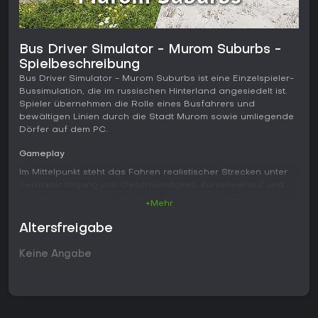
Bus Driver Simulator - Murom Suburbs -
Spielbeschreibung
Bus Driver Simulator - Murom Suburbs ist eine Einzelspieler-
Bussimulation, die im russischen Hinterland angesiedelt ist.
Spieler übernehmen die Rolle eines Busfahrers und
bewältigen Linien durch die Stadt Murom sowie umliegende
Dörfer auf dem PC.
Gameplay
Im Mittelpunkt steht das Fahren realistischer Strecken unter
Berücksichtigung von Geschwindigkeit, Kurvenverlauf und
Straßenverhältnissen. Die Karte umfasst einen Teil Muroms
+Mehr
sowie etwa ein Dutzend Dörfer und legt den Schwerpunkt
auf ländliche Verbindungen zwischen der Stadt und
Altersfreigabe
benachbarten Ortschaften oder größeren Städten. Die
meisten Straßen sind asphaltiert, doch im Umland kommen
Keine Angabe
immer wieder Schotterabschnitte vor.
Die Fahrdynamik berücksichtigt die Beschaffenheit der
Fahrbahn. Auf unbefestigten Wegen steigt der
Rollwiderstand, sodass ein ruhigeres Gasgeben erforderlich