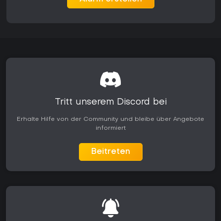
Details wie Beleuchtung und aktualisierte
Straßenoberflächen steigern die Immersion, ohne den
Schwerpunkt auf das Fahrzeugverhalten zu verlagern. Die
Kombination aus fester Infrastruktur und selbst erstellten
Inhalten ermöglicht wiederholte Spielrunden unter
wechselnden Wetter- und Jahreszeitenbedingungen.
Lohnt sich das Spiel?
Das Spiel richtet sich an Spieler, die methodische
Fahrsimulationen und Routenplanung in einer ländlichen
Tritt unserem Discord bei
Umgebung schätzen. Realistische Fahrdynamik,
jahreszeitliche Veränderungen und Werkzeuge zur
Erhalte Hilfe von der Community und bleibe über Angebote
Routenerstellung bieten Tiefgang für alle, die sich für
informiert
Busbetrieb interessieren und keine actionlastigen Spiele
suchen.
Beitreten
Das Grundspiel wird weiterhin unterstützt; der Murom-
Suburbs-Inhalt erweitert das Angebot durch neue Straßen,
Haltestellen und verfeinerte Physik. Die Verfügbarkeit auf dem
PC macht das Spiel für Simulationsfans zugänglich, die ein
fokussiertes Fahrerlebnis suchen.
Wer klare Fortschritte durch wiederholte, fahrtechnisch
anspruchsvolle Fahrten bevorzugt, findet hier