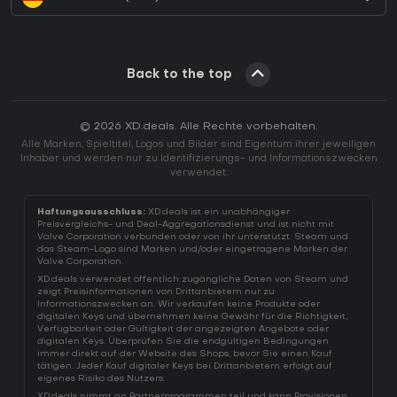
Back to the top
© 2026 XD.deals. Alle Rechte vorbehalten.
Alle Marken, Spieltitel, Logos und Bilder sind Eigentum ihrer jeweiligen
Inhaber und werden nur zu Identifizierungs- und Informationszwecken
verwendet.
Haftungsausschluss:
XD.deals ist ein unabhängiger
Preisvergleichs- und Deal-Aggregationsdienst und ist nicht mit
Valve Corporation verbunden oder von ihr unterstützt. Steam und
das Steam-Logo sind Marken und/oder eingetragene Marken der
Valve Corporation.
XD.deals verwendet öffentlich zugängliche Daten von Steam und
zeigt Preisinformationen von Drittanbietern nur zu
Informationszwecken an. Wir verkaufen keine Produkte oder
digitalen Keys und übernehmen keine Gewähr für die Richtigkeit,
Verfügbarkeit oder Gültigkeit der angezeigten Angebote oder
digitalen Keys. Überprüfen Sie die endgültigen Bedingungen
immer direkt auf der Website des Shops, bevor Sie einen Kauf
tätigen. Jeder Kauf digitaler Keys bei Drittanbietern erfolgt auf
eigenes Risiko des Nutzers.
XD.deals nimmt an Partnerprogrammen teil und kann Provisionen