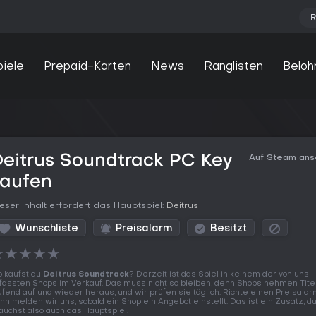
R
piele
Prepaid-Karten
News
Ranglisten
Beloh
eitrus Soundtrack PC Key
Auf Steam an
kaufen
eser Inhalt erfordert das Hauptspiel:
Deitrus
Wunschliste
Preisalarm
Besitzt
★
★
★
★
★
 kaufst du
Deitrus Soundtrack
? Derzeit ist das Spiel in keinem der von uns
fassten Shops im Verkauf. Das muss nicht so bleiben, denn Shops nehmen Tite
ufend auf und wieder heraus, und wir prüfen sie täglich. Richte einen Preisalar
nn melden wir uns, sobald ein Shop ein Angebot einstellt. Das ist ein Zusatz, d
auchst also auch das Hauptspiel.