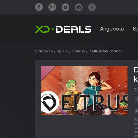
Angebote
S
Startseite
Spiele
Deitrus
Deitrus Soundtrack
D
Di
Wo
er
la
da
br