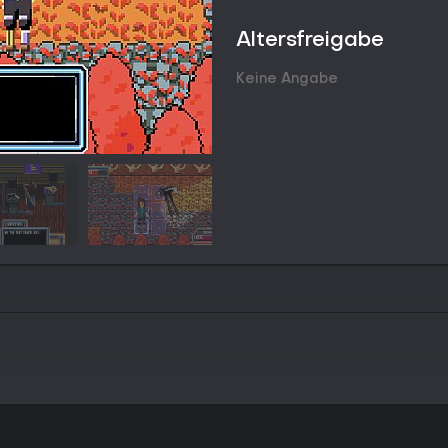
Im Kern dreht sich alles um ras
Positionierung und Timing den A
Altersfreigabe
Angriffen auszuweichen und mit 
Schwerthieben oder elektrischen 
Keine Angabe
verschiedene Herangehensweise
dem Raster statt freier Bewegung
gewinnt klare Vorteile.
Darüber hinaus bietet die Erkund
in unterschiedliche Zonen wie de
von tvCave, die jeweils eigene 
Fortschritt ergibt sich aus dem
kurze Gesamtlaufzeit unnötige L
hält.
Das Sounddesign ist eng mit die
engen Räumen auf unheimliche K
Motive, die sich mit Kampfszen
synchronisieren und so die rätse
Spielmodi
Deitrus ist ausschließlich als Si
Multiplayer noch separate Modi.
Kampagne ab, die Kampf, Erkundu
lineare Erzählelemente erlauben