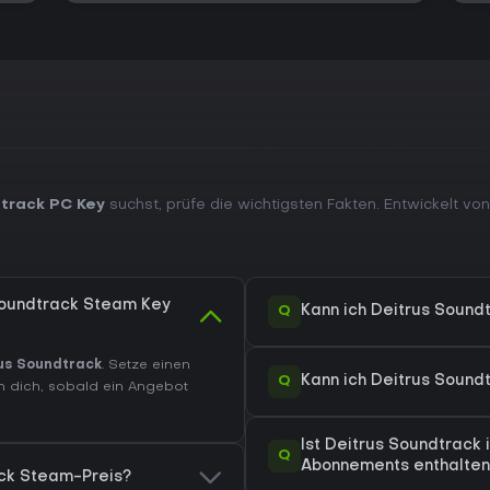
track PC Key
suchst, prüfe die wichtigsten Fakten. Entwickelt vo
Soundtrack Steam Key
Q
Kann ich Deitrus Sound
us Soundtrack
. Setze einen
Q
Kann ich Deitrus Soun
n dich, sobald ein Angebot
Ist Deitrus Soundtrac
Q
Abonnements enthalten
ack Steam-Preis?