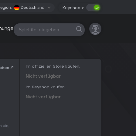
egion:
Deutschland
Keyshops:
Alle Plattformen
nungen
Im offiziellen Store kaufen:
sehen
Nicht verfügbar
Im Keyshop kaufen:
Nicht verfügbar
l
m ein,
u