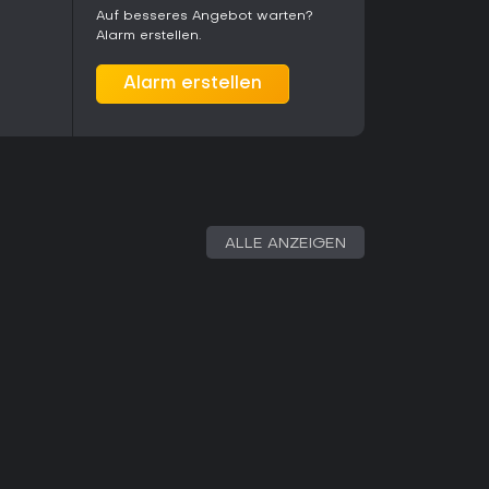
 Titel; ein Metascore liegt wegen der noch
Auf besseres Angebot warten?
nicht vor. Das Spiel enthält acht Steam-
Alarm erstellen.
t Family Sharing auf dem PC.
Alarm erstellen
chem Ausweichen und abwechslungsreichen
Gameplay besonders reizvoll - verstärkt durch
ck, der jede Begegnung und Erkundungsphase
lone-Produkt oder im Bundle mit dem Soundtrack
 die kurze RPG-Erlebnisse auf dem PC suchen. Wer
e duo-zentrierte Geschichte mag, erhält ein
n Ballast.
ALLE ANZEIGEN