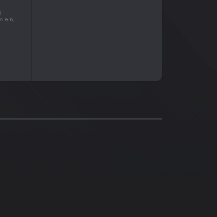
l
m ein,