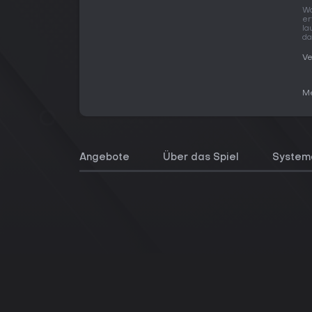
Wo
er
la
da
Ve
Me
Angebote
Über das Spiel
System