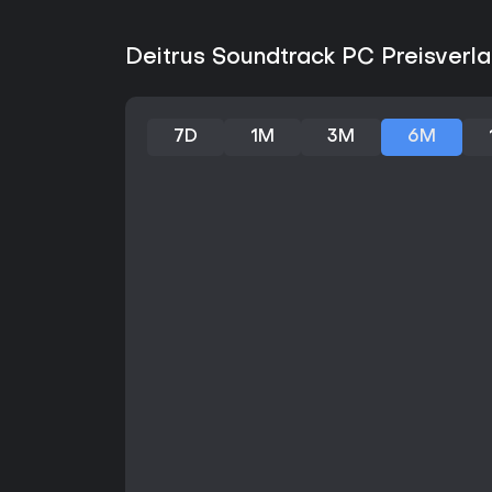
Deitrus Soundtrack PC Preisverla
7D
1M
3M
6M