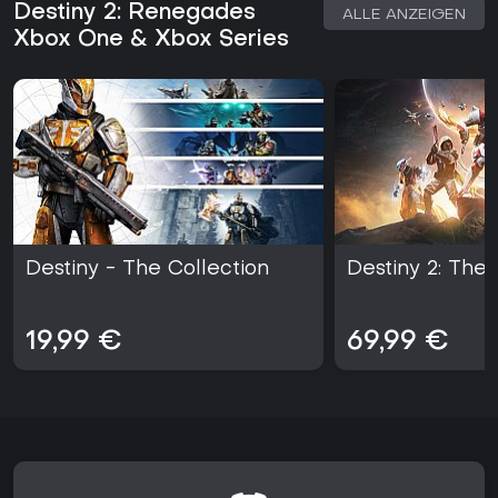
weniger geeignet empfinden.
Destiny 2: Renegades
ALLE ANZEIGEN
Xbox One & Xbox Series
Destiny - The Collection
Destiny 2: The 
19,99 €
69,99 €