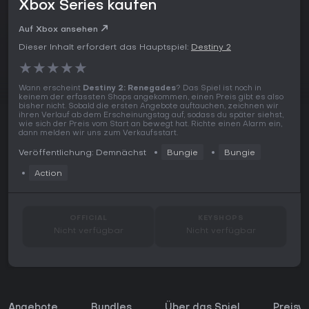
Xbox Series kaufen
Auf Xbox ansehen
Dieser Inhalt erfordert das Hauptspiel:
Destiny 2
★
★
★
★
★
Wann erscheint
Destiny 2: Renegades
? Das Spiel ist noch in
keinem der erfassten Shops angekommen, einen Preis gibt es also
bisher nicht. Sobald die ersten Angebote auftauchen, zeichnen wir
ihren Verlauf ab dem Erscheinungstag auf, sodass du später siehst,
wie sich der Preis vom Start an bewegt hat. Richte einen Alarm ein,
dann melden wir uns zum Verkaufsstart.
Veröffentlichung: Demnächst
Bungie
Bungie
Action
OFFICIAL
KEYSHOPS
Nicht verfügbar
Nicht verfügbar
Angebote
Bundles
Über das Spiel
Preisve