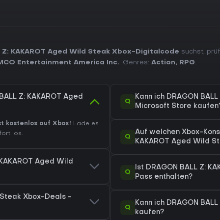
 Z: KAKAROT Aged Wild Steak Xbox-Digitalcode
suchst, prüf
CO Entertainment America Inc.
. Genres:
Action
,
RPG
.
 BALL Z: KAKAROT Aged
Kann ich DRAGON BALL 
Q
Microsoft Store kaufen
 kostenlos auf Xbox!
Lade es
Auf welchen Xbox-Kons
ort los.
Q
KAKAROT Aged Wild St
: KAKAROT Aged Wild
Ist DRAGON BALL Z: K
Q
Pass enthalten?
Steak Xbox-Deals -
Kann ich DRAGON BALL 
Q
kaufen?