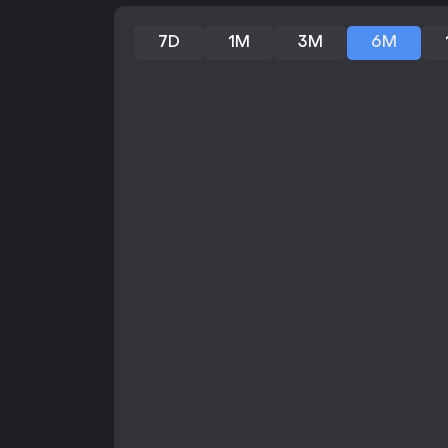
7D
1M
3M
6M