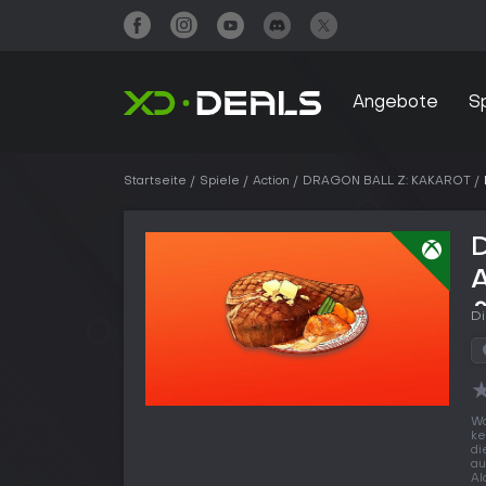
Angebote
S
Startseite
Spiele
Action
DRAGON BALL Z: KAKAROT
&
Di
Wa
ke
di
au
Al