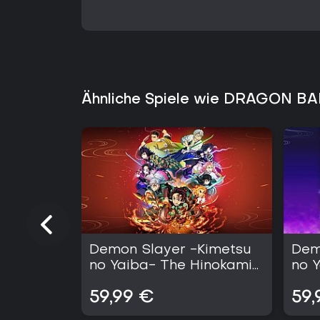
Ähnliche Spiele wie DRAGON BA
Demon Slayer -Kimetsu
Dem
no Yaiba- The Hinokami
no 
Chronicles 2
Chro
59,99 €
59,