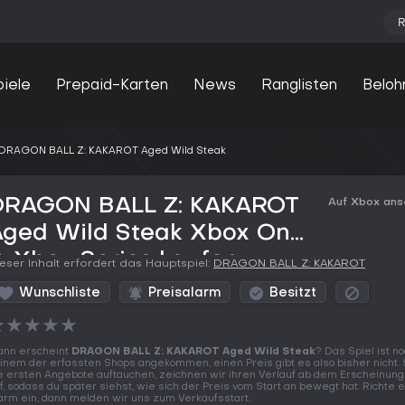
R
piele
Prepaid-Karten
News
Ranglisten
Beloh
DRAGON BALL Z: KAKAROT Aged Wild Steak
DRAGON BALL Z: KAKAROT
Auf Xbox an
Aged Wild Steak Xbox One
 Xbox Series kaufen
eser Inhalt erfordert das Hauptspiel:
DRAGON BALL Z: KAKAROT
Wunschliste
Preisalarm
Besitzt
★
★
★
★
★
nn erscheint
DRAGON BALL Z: KAKAROT Aged Wild Steak
? Das Spiel ist no
inem der erfassten Shops angekommen, einen Preis gibt es also bisher nicht. 
e ersten Angebote auftauchen, zeichnen wir ihren Verlauf ab dem Erscheinung
f, sodass du später siehst, wie sich der Preis vom Start an bewegt hat. Richte 
arm ein, dann melden wir uns zum Verkaufsstart.