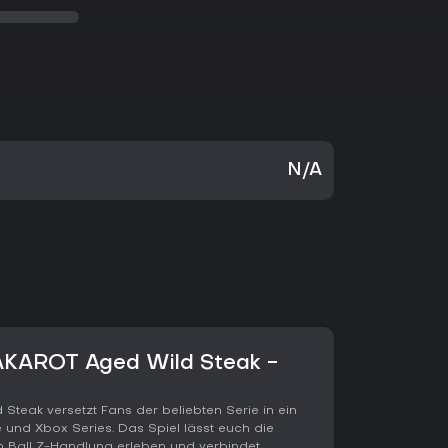
N/A
KAROT Aged Wild Steak -
 Steak versetzt Fans der beliebten Serie in ein
und Xbox Series. Das Spiel lässt euch die
 Ball Z-Handlung erleben und verbindet