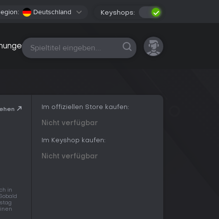
egion:
Deutschland
Keyshops:
Alle Plattformen
nungen
Im offiziellen Store kaufen:
sehen
Nicht verfügbar
Im Keyshop kaufen:
Nicht verfügbar
ch in
Sobald
stag
einen