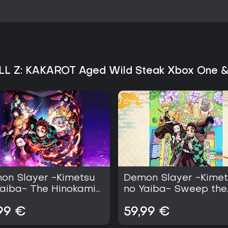
storygetriebene Abenteuer möge
Kampfsystem und die detailliert
repetitiv empfinden. Dank kontin
auch in den letzten Jahren relev
ikonischen Schlachten und Charak
RPG-Elementen sucht, findet hier
LL Z: KAKAROT Aged Wild Steak Xbox One &
on Slayer -Kimetsu
Demon Slayer -Kime
Yaiba- The Hinokami
no Yaiba- Sweep the
nicles
Board!
99 €
59,99 €