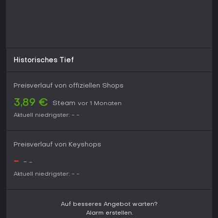
Weiterentwicklung und macht es zu einer sinnvollen Wahl für
Liebhaber prozeduraler Flussreisen und stimmungsvoller
Soundtracks. Wer Multiplayer-Features oder stark linear
erzählte Kampagnen sucht, könnte sich durch den Fokus auf
einzelne Durchläufe eingeschränkt fühlen.
Historisches Tief
Preisverlauf von offiziellen Shops
3,89 €
Steam
vor 1 Monaten
Aktuell niedrigster:
-
-
Preisverlauf von Keyshops
-
-
-
Aktuell niedrigster:
-
-
Auf besseres Angebot warten?
Alarm erstellen.