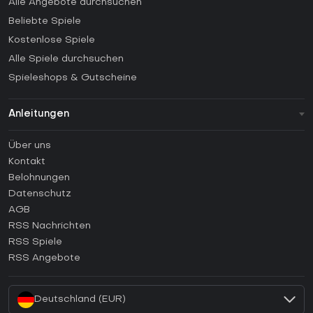
Alle Angebote durchsuchen
Beliebte Spiele
Kostenlose Spiele
Alle Spiele durchsuchen
Spieleshops & Gutscheine
Anleitungen
FAQ
Über uns
Anleitungen
Kontakt
Wie aktiviert man einen Steam CD Key?
Belohnungen
Wie aktiviert man einen Epic Games CD Key?
Datenschutz
AGB
Wie aktiviert man einen GOG CD Key?
RSS Nachrichten
Wie aktiviert man einen Ubisoft Connect CD Key?
RSS Spiele
Wie aktiviert man einen EA App CD Key?
RSS Angebote
Wie aktiviert man einen Battle.net CD Key?
Deutschland (EUR)