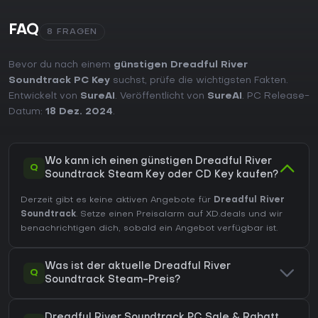
FAQ
8 FRAGEN
Bevor du nach einem
günstigen Dreadful River
Soundtrack PC Key
suchst, prüfe die wichtigsten Fakten.
Entwickelt von
SureAI
. Veröffentlicht von
SureAI
. PC Release-
Datum:
18 Dez. 2024
.
Wo kann ich einen günstigen Dreadful River
Q
Soundtrack Steam Key oder CD Key kaufen?
Derzeit gibt es keine aktiven Angebote für
Dreadful River
Soundtrack
. Setze einen Preisalarm auf XD.deals und wir
benachrichtigen dich, sobald ein Angebot verfügbar ist.
Was ist der aktuelle Dreadful River
Q
Soundtrack Steam-Preis?
Dreadful River Soundtrack PC Sale & Rabatt