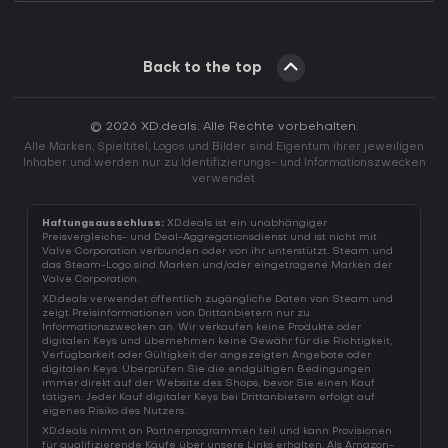
Back to the top
© 2026 XD.deals. Alle Rechte vorbehalten.
Alle Marken, Spieltitel, Logos und Bilder sind Eigentum ihrer jeweiligen
Inhaber und werden nur zu Identifizierungs- und Informationszwecken
verwendet.
Haftungsausschluss:
XD.deals ist ein unabhängiger
Preisvergleichs- und Deal-Aggregationsdienst und ist nicht mit
Valve Corporation verbunden oder von ihr unterstützt. Steam und
das Steam-Logo sind Marken und/oder eingetragene Marken der
Valve Corporation.
XD.deals verwendet öffentlich zugängliche Daten von Steam und
zeigt Preisinformationen von Drittanbietern nur zu
Informationszwecken an. Wir verkaufen keine Produkte oder
digitalen Keys und übernehmen keine Gewähr für die Richtigkeit,
Verfügbarkeit oder Gültigkeit der angezeigten Angebote oder
digitalen Keys. Überprüfen Sie die endgültigen Bedingungen
immer direkt auf der Website des Shops, bevor Sie einen Kauf
tätigen. Jeder Kauf digitaler Keys bei Drittanbietern erfolgt auf
eigenes Risiko des Nutzers.
XD.deals nimmt an Partnerprogrammen teil und kann Provisionen
für qualifizierende Käufe über unsere Links erhalten. Als Amazon-