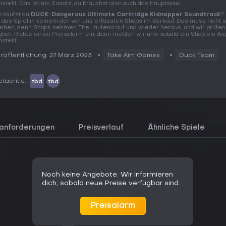
nstellt. Das ist ein Zusatz, du brauchst also auch das Hauptspiel.
 kaufst du
DUCK: Dangerous Ultimate Cartridge Kidnapper Soundtrack
?
t das Spiel in keinem der von uns erfassten Shops im Verkauf. Das muss nicht 
eiben, denn Shops nehmen Titel laufend auf und wieder heraus, und wir prüfen
glich. Richte einen Preisalarm ein, dann melden wir uns, sobald ein Shop ein A
nstellt.
röffentlichung: 27 März 2023
Take Aim Games
Duck Team
tacritic:
tbd
tbd
anforderungen
Preisverlauf
Ähnliche Spiele
Noch keine Angebote. Wir informieren
dich, sobald neue Preise verfügbar sind.
Preisalarm