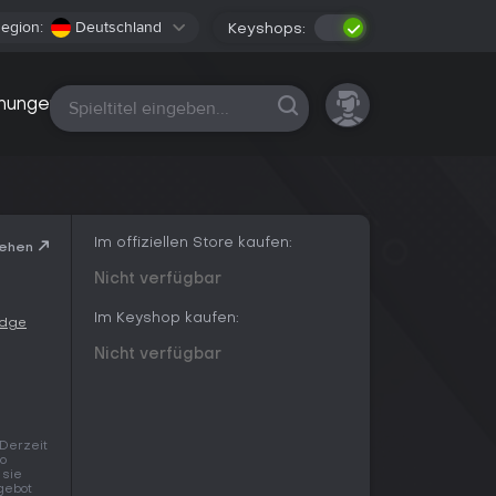
egion:
Deutschland
Keyshops:
Alle Plattformen
nungen
Im offiziellen Store kaufen:
sehen
Nicht verfügbar
Im Keyshop kaufen:
idge
Nicht verfügbar
 Derzeit
so
 sie
ngebot