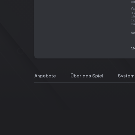
ei
Wo
is
bl
tä
ei
Ve
Me
Angebote
Über das Spiel
System