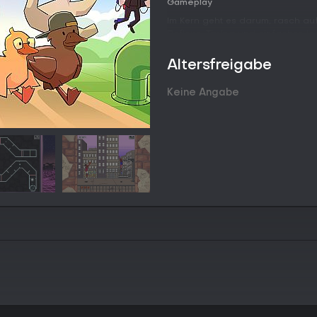
Gameplay
Im Kern geht es darum, rasch auf
Reflexe, Timing und einfaches l
von Cowboy-Duellen über Hausb
wobei der Schwierigkeitsgrad mit 
Altersfreigabe
allen Herausforderungen übersich
zurechtfinden, ohne lange Einwei
Keine Angabe
Retro-Kassetten-Thema und lenkt
Der Fortschritt ist eng mit der G
abschließt, treibt die Erzählung
Besondere Bedingungen während 
für die Kassettenschnittstelle fr
komponierten Tracks, an denen m
ungenutzte Stücke sorgen für A
Spielmodi
Im Story-Modus erstreckt sich di
der Entenküken gewidmet sind. Hie
zu bewältigen, wobei die Herausf
Der Tresor dient als Übungsberei
ausgewählt und in verschiedene
können. Im Survival-Modus steht 
möglichst viele aufeinanderfolg