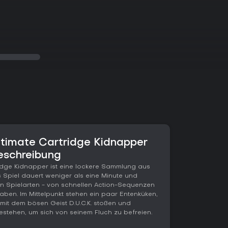
timate Cartridge Kidnapper
eschreibung
idge Kidnapper ist eine lockere Sammlung aus
s Spiel dauert weniger als eine Minute und
n Spielarten - von schnellen Action-Sequenzen
aben. Im Mittelpunkt stehen ein paar Entenküken,
 mit dem bösen Geist D.U.C.K. stoßen und
estehen, um sich von seinem Fluch zu befreien.