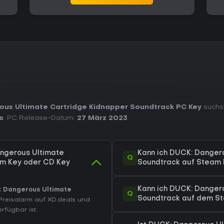
ous Ultimate Cartridge Kidnapper Soundtrack PC Key
suchst
s
. PC Release-Datum:
27 März 2023
.
angerous Ultimate
Kann ich DUCK: Danger
Q
am Key oder CD Key
Soundtrack auf Steam 
Kann ich DUCK: Danger
 Dangerous Ultimate
Q
Soundtrack auf dem St
 Preisalarm auf XD.deals und
rfügbar ist.