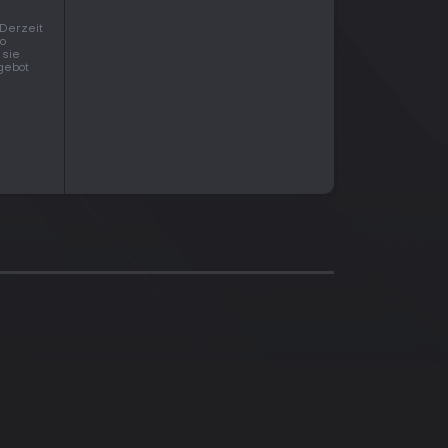
 Derzeit
so
 sie
ngebot