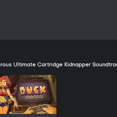
Soundtrack spricht besonders Fan
Die Verfügbarkeit auf dem PC erle
rous Ultimate Cartridge Kidnapper Soundtr