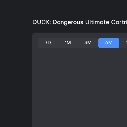
DUCK: Dangerous Ultimate Cartri
7D
1M
3M
6M