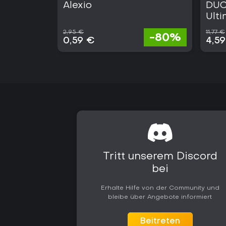
Alexio
DUC
Ult
Kid
2,95 €
11,77 €
-80%
0,59 €
4,5
Tritt unserem Discord
bei
Erhalte Hilfe von der Community und
bleibe über Angebote informiert
Beitreten