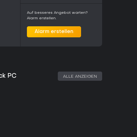
s von individueller Musik in Indie-Spielen an.
ichtert den Einstieg in das Minispiel-Format.
Auf besseres Angebot warten?
Alarm erstellen.
Alarm erstellen
ack PC
ALLE ANZEIGEN