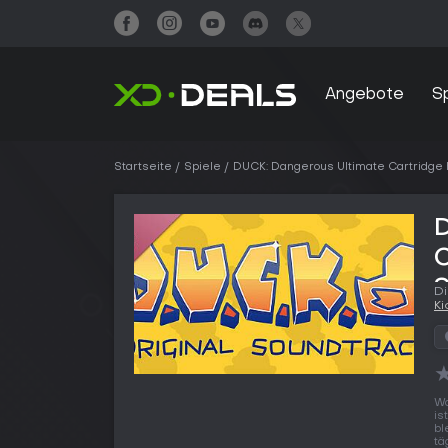
Angebote
S
Startseite
Spiele
DUCK: Dangerous Ultimate Cartridge
C
Di
K
Wo
is
bl
tä