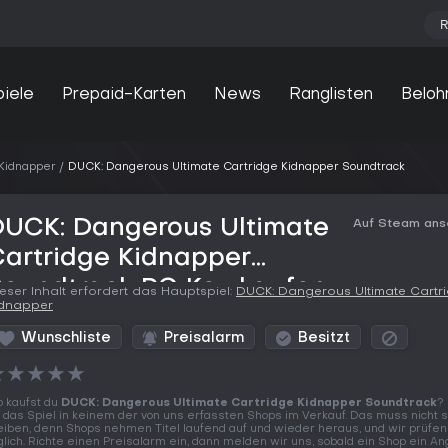
R
piele
Prepaid-Karten
News
Ranglisten
Beloh
 Kidnapper
DUCK: Dangerous Ultimate Cartridge Kidnapper Soundtrack
DUCK: Dangerous Ultimate
Auf Steam an
artridge Kidnapper
Soundtrack PC Key kaufen
eser Inhalt erfordert das Hauptspiel:
DUCK: Dangerous Ultimate Cartr
idnapper
Wunschliste
Preisalarm
Besitzt
★
★
★
★
★
 kaufst du
DUCK: Dangerous Ultimate Cartridge Kidnapper Soundtrack
?
t das Spiel in keinem der von uns erfassten Shops im Verkauf. Das muss nicht 
eiben, denn Shops nehmen Titel laufend auf und wieder heraus, und wir prüfen
glich. Richte einen Preisalarm ein, dann melden wir uns, sobald ein Shop ein A